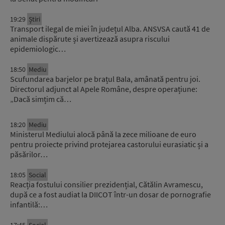
19:29
Știri
Transport ilegal de miei în județul Alba. ANSVSA caută 41 de
animale dispărute și avertizează asupra riscului
epidemiologic…
18:50
Mediu
Scufundarea barjelor pe brațul Bala, amânată pentru joi.
Directorul adjunct al Apele Române, despre operațiune:
„Dacă simțim că…
18:20
Mediu
Ministerul Mediului alocă până la zece milioane de euro
pentru proiecte privind protejarea castorului eurasiatic și a
păsărilor…
18:05
Social
Reacția fostului consilier prezidențial, Cătălin Avramescu,
după ce a fost audiat la DIICOT într-un dosar de pornografie
infantilă:…
17:45
Social