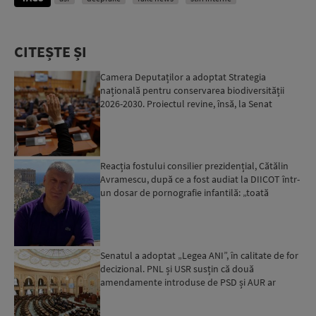
CITEȘTE ȘI
Camera Deputaților a adoptat Strategia
națională pentru conservarea biodiversității
2026-2030. Proiectul revine, însă, la Senat
pentru modificări...
Reacția fostului consilier prezidențial, Cătălin
Avramescu, după ce a fost audiat la DIICOT într-
un dosar de pornografie infantilă: „toată
povestea es...
Senatul a adoptat „Legea ANI”, în calitate de for
decizional. PNL și USR susțin că două
amendamente introduse de PSD și AUR ar
putea pune în pericol u...