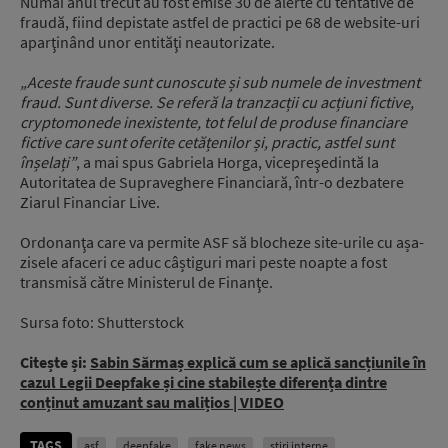
Numai anul trecut au fost emise 30 de alerte cu tentative de
fraudă, fiind depistate astfel de practici pe 68 de website-uri
aparţinând unor entităţi neautorizate.
„Aceste fraude sunt cunoscute și sub numele de investment
fraud. Sunt diverse. Se referă la tranzacții cu acțiuni fictive,
cryptomonede inexistente, tot felul de produse financiare
fictive care sunt oferite cetățenilor și, practic, astfel sunt
înșelați”
, a mai spus Gabriela Horga, vicepreşedintă la
Autoritatea de Supraveghere Financiară, într-o dezbatere
Ziarul Financiar Live.
Ordonanţa care va permite ASF să blocheze site-urile cu așa-
zisele afaceri ce aduc câștiguri mari peste noapte a fost
transmisă către Ministerul de Finanţe.
Sursa foto: Shutterstock
Citește și:
Sabin Sărmaș explică cum se aplică sancțiunile în
cazul Legii Deepfake și cine stabilește diferența dintre
conținut amuzant sau malițios | VIDEO
TAGS
asf
deepfake
fake news
stiri interne