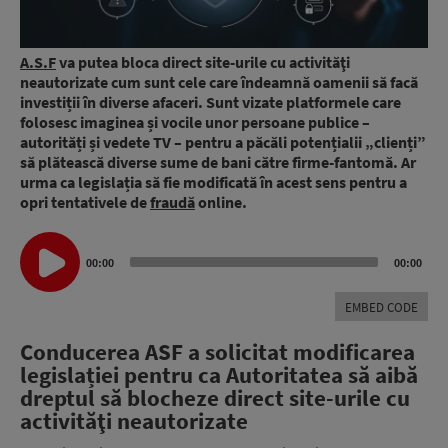
A.S.F
va putea bloca direct site-urile cu activităţi
neautorizate cum sunt cele care îndeamnă oamenii să facă
investiții în diverse afaceri. Sunt vizate platformele care
folosesc imaginea și vocile unor persoane publice –
autorități și vedete TV – pentru a păcăli potențialii „clienți”
să plătească diverse sume de bani către firme-fantomă. Ar
urma ca legislația să fie modificată în acest sens pentru a
opri tentativele de
fraudă
online.
Audio
00:00
00:00
Player
EMBED CODE
Conducerea ASF a solicitat modificarea
legislației pentru ca Autoritatea să aibă
dreptul să blocheze direct site-urile cu
activităţi neautorizate