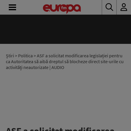
ACASĂ
ȘTIRI
RADIO
Știri
>
Politica
> ASF a solicitat modificarea legislației pentru
ca Autoritatea să aibă dreptul să blocheze direct site-urile cu
activităţi neautorizate | AUDIO
CONCURSURI
PODCAST
ASCULTĂ
LIVE