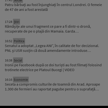
Patru bărbați au fost înjunghiați în centrul Londrei. O femeie
de 47 de ani a fost arestată
17:28
Știri
Rămășițe ale unui fragment ce pare a fi dintr-o dronă,
recuperate de pe o plajă din Mamaia. Garda…
16:52
Politica
Senatul a adoptat „Legea ANI”, în calitate de for decizional.
PNL și USR susțin că două amendamente introduse…
16:38
Social
Ironii pe Facebook după ce doi turiști au fost filmați folosind
trotinete electrice pe Platoul Bucegi | VIDEO
16:16
Economie
Seceta a compromis culturile de toamnă din Arad. Aproape
1.300 de fermieri au raportat pagube pentru o suprafață…