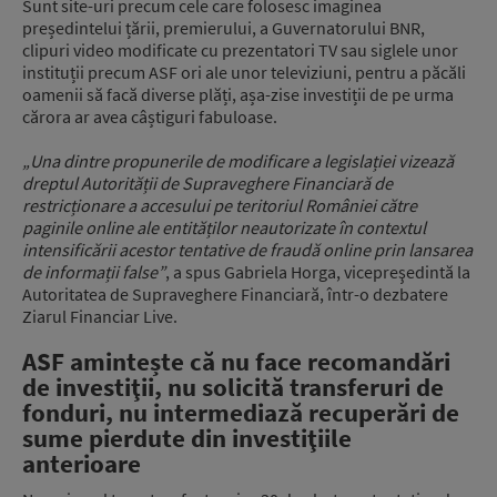
Sunt site-uri precum cele care folosesc imaginea
președintelui țării, premierului, a Guvernatorului BNR,
clipuri video modificate cu prezentatori TV sau siglele unor
instituții precum ASF ori ale unor televiziuni, pentru a păcăli
oamenii să facă diverse plăți, așa-zise investiții de pe urma
cărora ar avea câștiguri fabuloase.
„Una dintre propunerile de modificare a legislației vizează
dreptul Autorității de Supraveghere Financiară de
restricționare a accesului pe teritoriul României către
paginile online ale entităților neautorizate în contextul
intensificării acestor tentative de fraudă online prin lansarea
de informații false”
, a spus Gabriela Horga, vicepreşedintă la
Autoritatea de Supraveghere Financiară, într-o dezbatere
Ziarul Financiar Live.
ASF amintește că nu face recomandări
de investiţii, nu solicită transferuri de
fonduri, nu intermediază recuperări de
sume pierdute din investiţiile
anterioare