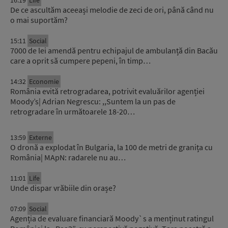
16:19
Life
De ce ascultăm aceeași melodie de zeci de ori, până când nu
o mai suportăm?
15:11
Social
7000 de lei amendă pentru echipajul de ambulanță din Bacău
care a oprit să cumpere pepeni, în timp…
14:32
Economie
România evită retrogradarea, potrivit evaluărilor agenției
Moody’s| Adrian Negrescu: ,,Suntem la un pas de
retrogradare în următoarele 18-20…
13:59
Externe
O dronă a explodat în Bulgaria, la 100 de metri de granița cu
România| MApN: radarele nu au…
11:01
Life
Unde dispar vrăbiile din orașe?
07:09
Social
Agenția de evaluare financiară Moody`s a menținut ratingul