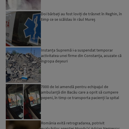
Doi bărbați au fost loviți de trăsnet în Reghin, în
timp ce se scăldau în râul Mureș
Instanța Supremă i-a suspendat temporar
activitatea unei firme din Constanța, acuzate că
îngropa deșeuri
7000 de lei amendă pentru echipajul de
ambulanță din Bacău care a oprit să cumpere
pepeni, în timp ce transporta pacienți la spital
România evită retrogradarea, potrivit
evaluărilor agenției Moody's| Adrian Negrescu: