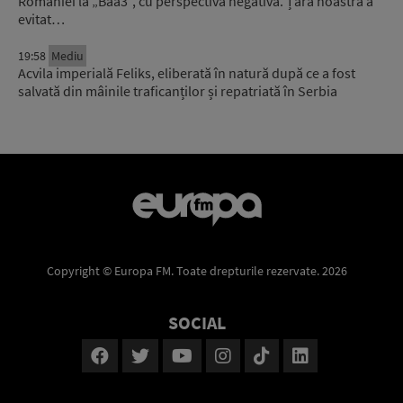
României la „Baa3”, cu perspectivă negativă. Țara noastră a
evitat…
19:58
Mediu
Acvila imperială Feliks, eliberată în natură după ce a fost
salvată din mâinile traficanților și repatriată în Serbia
Copyright © Europa FM. Toate drepturile rezervate. 2026
SOCIAL