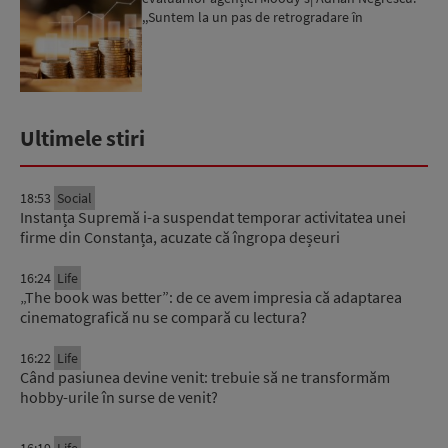
,,Suntem la un pas de retrogradare în
următoarele 18-20 de luni, ...
Ultimele stiri
18:53
Social
Instanța Supremă i-a suspendat temporar activitatea unei
firme din Constanța, acuzate că îngropa deșeuri
16:24
Life
„The book was better”: de ce avem impresia că adaptarea
cinematografică nu se compară cu lectura?
16:22
Life
Când pasiunea devine venit: trebuie să ne transformăm
hobby-urile în surse de venit?