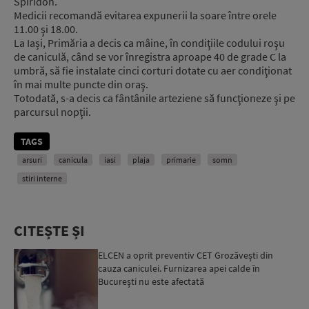
Spiridon.
Medicii recomandă evitarea expunerii la soare între orele
11.00 şi 18.00.
La Iași, Primăria a decis ca mâine, în condiţiile codului roşu
de caniculă, când se vor înregistra aproape 40 de grade C la
umbră, să fie instalate cinci corturi dotate cu aer condiţionat
în mai multe puncte din oraş.
Totodată, s-a decis ca fântânile arteziene să funcţioneze şi pe
parcursul nopţii.
TAGS
arsuri
canicula
iasi
plaja
primarie
somn
stiri interne
CITEȘTE ȘI
ELCEN a oprit preventiv CET Grozăvești din
cauza caniculei. Furnizarea apei calde în
Bucureşti nu este afectată