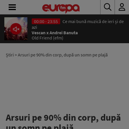
00:00 - 23:55
Ce mai bună muzică de ieri și de
ACASĂ
azi
Vescan x Andrei Banuta
Old Friend (efm)
ȘTIRI
RADIO
Știri
> Arsuri pe 90% din corp, după un somn pe plajă
CONCURSURI
PODCAST
ASCULTĂ
LIVE
Arsuri pe 90% din corp, după
un somn pe plajă