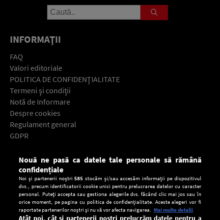
INFORMAŢII
FAQ
Valori editoriale
POLITICA DE CONFIDENŢIALITATE
Termeni şi condiţii
Notă de Informare
Despre cookies
Regulament general
GDPR
Contact
Nouă ne pasă ca datele tale personale să rămână
Descarcă gratuit aplicaţia Europa FM pentru smartphone:
confidențiale
Noi și partenerii noștri
585
stocăm și/sau accesăm informații pe dispozitivul
dvs., precum identificatorii cookie unici pentru prelucrarea datelor cu caracter
personal. Puteți accepta sau gestiona alegerile dvs. făcând clic mai jos sau în
orice moment, pe pagina cu politica de confidențialitate. Aceste alegeri vor fi
raportate partenerilor noștri și nu vă vor afecta navigarea.
Mai multe detalii
Atât noi, cât și partenerii noștri prelucrăm datele pentru a