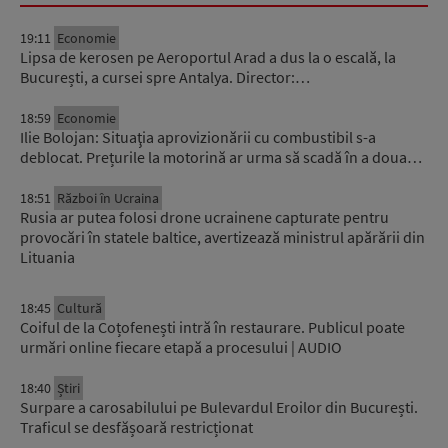
19:11
Economie
Lipsa de kerosen pe Aeroportul Arad a dus la o escală, la
București, a cursei spre Antalya. Director:…
18:59
Economie
Ilie Bolojan: Situaţia aprovizionării cu combustibil s-a
deblocat. Prețurile la motorină ar urma să scadă în a doua…
18:51
Război în Ucraina
Rusia ar putea folosi drone ucrainene capturate pentru
provocări în statele baltice, avertizează ministrul apărării din
Lituania
18:45
Cultură
Coiful de la Coțofenești intră în restaurare. Publicul poate
urmări online fiecare etapă a procesului | AUDIO
18:40
Știri
Surpare a carosabilului pe Bulevardul Eroilor din București.
Traficul se desfășoară restricționat