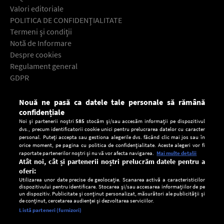
Valori editoriale
POLITICA DE CONFIDENŢIALITATE
Termeni şi condiţii
Notă de Informare
Despre cookies
Regulament general
GDPR
Contact
Nouă ne pasă ca datele tale personale să rămână
Descarcă gratuit aplicaţia Europa FM pentru smartphone:
confidențiale
Noi și partenerii noștri
585
stocăm și/sau accesăm informații pe dispozitivul
dvs., precum identificatorii cookie unici pentru prelucrarea datelor cu caracter
personal. Puteți accepta sau gestiona alegerile dvs. făcând clic mai jos sau în
orice moment, pe pagina cu politica de confidențialitate. Aceste alegeri vor fi
raportate partenerilor noștri și nu vă vor afecta navigarea.
Mai multe detalii
Atât noi, cât și partenerii noștri prelucrăm datele pentru a
oferi:
Utilizarea unor date precise de geolocație. Scanarea activă a caracteristicilor
dispozitivului pentru identificare. Stocarea și/sau accesarea informațiilor de pe
un dispozitiv. Publicitate și conținut personalizat, măsurători ale publicității și
de conținut, cercetarea audienței și dezvoltarea serviciilor.
Setări:
Listă parteneri (furnizori)
Ascultă Europa FM în aplicație
Dark