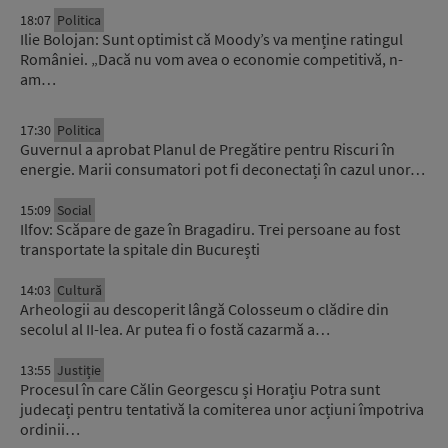
18:07
Politica
Ilie Bolojan: Sunt optimist că Moody’s va menține ratingul
României. „Dacă nu vom avea o economie competitivă, n-
am…
17:30
Politica
Guvernul a aprobat Planul de Pregătire pentru Riscuri în
energie. Marii consumatori pot fi deconectați în cazul unor…
15:09
Social
Ilfov: Scăpare de gaze în Bragadiru. Trei persoane au fost
transportate la spitale din București
14:03
Cultură
Arheologii au descoperit lângă Colosseum o clădire din
secolul al II-lea. Ar putea fi o fostă cazarmă a…
13:55
Justiție
Procesul în care Călin Georgescu și Horațiu Potra sunt
judecați pentru tentativă la comiterea unor acțiuni împotriva
ordinii…