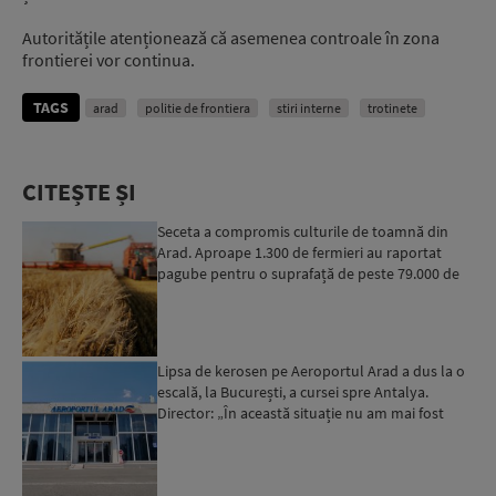
Autoritățile atenționează că asemenea controale în zona
frontierei vor continua.
TAGS
arad
politie de frontiera
stiri interne
trotinete
CITEȘTE ȘI
Seceta a compromis culturile de toamnă din
Arad. Aproape 1.300 de fermieri au raportat
pagube pentru o suprafață de peste 79.000 de
hectare
Lipsa de kerosen pe Aeroportul Arad a dus la o
escală, la București, a cursei spre Antalya.
Director: „În această situație nu am mai fost
deloc”...