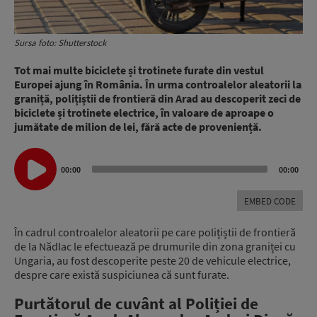
Sursa foto: Shutterstock
Tot mai multe biciclete și trotinete furate din vestul
Europei ajung în România. În urma controalelor aleatorii la
graniță, polițiștii de frontieră din Arad au descoperit zeci de
biciclete și trotinete electrice, în valoare de aproape o
jumătate de milion de lei, fără acte de proveniență.
Audio
00:00
00:00
Player
EMBED CODE
În cadrul controalelor aleatorii pe care polițiștii de frontieră
de la Nădlac le efectuează pe drumurile din zona graniței cu
Ungaria, au fost descoperite peste 20 de vehicule electrice,
despre care există suspiciunea că sunt furate.
Purtătorul de cuvânt al Poliției de