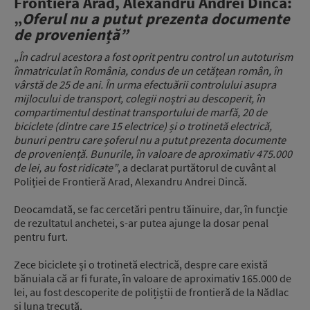
Frontieră Arad, Alexandru Andrei Dincă:
„
Oferul nu a putut prezenta documente
de proveniență”
„În cadrul acestora a fost oprit pentru control un autoturism
înmatriculat în România, condus de un cetățean român, în
vârstă de 25 de ani. În urma efectuării controlului asupra
mijlocului de transport, colegii noștri au descoperit, în
compartimentul destinat transportului de marfă, 20 de
biciclete (dintre care 15 electrice) și o trotinetă electrică,
bunuri pentru care șoferul nu a putut prezenta documente
de proveniență. Bunurile, în valoare de aproximativ 475.000
de lei, au fost ridicate”
, a declarat purtătorul de cuvânt al
Poliției de Frontieră Arad, Alexandru Andrei Dincă.
Deocamdată, se fac cercetări pentru tăinuire, dar, în funcție
de rezultatul anchetei, s-ar putea ajunge la dosar penal
pentru furt.
Zece biciclete și o trotinetă electrică, despre care există
bănuiala că ar fi furate, în valoare de aproximativ 165.000 de
lei, au fost descoperite de polițiștii de frontieră de la Nădlac
și luna trecută.