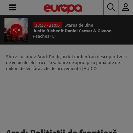
18:10 - 21:00
Starea de Bine
ACASĂ
Justin Bieber ft Daniel Caesar & Giveon
Peaches (C)
ȘTIRI
RADIO
Știri
>
Justiție
> Arad: Polițiștii de frontieră au descoperit zeci
de vehicule electrice, în valoare de aproape o jumătate de
milion de lei, fără acte de proveniență | AUDIO
CONCURSURI
PODCAST
ASCULTĂ
LIVE