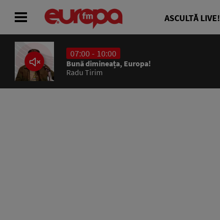
ASCULTĂ LIVE!
07:00 - 10:00
ACASĂ
Bună dimineața, Europa!
Radu Tirim
ȘTIRI
RADIO
CONCURSURI
PODCAST
ASCULTĂ LIVE