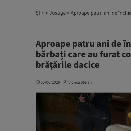
Știri
>
Justiție
> Aproape patru ani de închiso
Aproape patru ani de în
bărbați care au furat co
brățările dacice
05/06/2026
Viorica Stefan