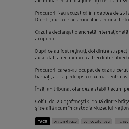
ale României, au fost judecați trei olandezi 
Procurorii i-au acuzat că în noaptea de 25 
Drents, după ce au aruncat în aer una dintre 
Cazul a declanșat o anchetă internațională î
acoperire.
După ce au fost reținuți, doi dintre suspecți
au ajutat la recuperarea a trei dintre obiect
Procurorii care s-au ocupat de caz au cerut 
bărbați, adică pedeapsa maximă pentru asem
Însă, un tribunal olandez a stabilit acum p
Coiful de la Coțofenești și două dintre brăț
și se află acum în custodia Muzeului Naţion
TAGS
bratari dacice
coif cotofenesti
închiso