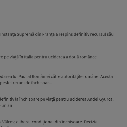
. Instanța Supremă din Franța a respins definitiv recursul său
 pe viață în Italia pentru uciderea a două românce
edarea lui Paul al României către autoritățile române. Acesta
este trei ani de închisoar...
initiv la închisoare pe viață pentru uciderea Andei Gyurca.
e un an
s Vâlcov, eliberat condiționat din închisoare. Decizia