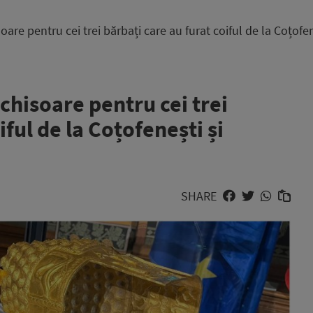
are pentru cei trei bărbați care au furat coiful de la Coțofen
chisoare pentru cei trei
iful de la Coțofenești și
SHARE