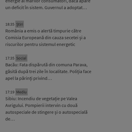
energie al marilor consumatori, dacă apare
un deficit în sistem. Guvernul a adoptat…
18:35
Știri
România a emis o alertă timpurie către
Comisia Europeană din cauza secetei și a
riscurilor pentru sistemul energetic
17:35
Social
Bacău: Fata dispărută din comuna Parava,
găsită după trei zile în localitate. Poliția face
apel la părinți privind…
17:19
Mediu
Sibiu: Incendiu de vegetație pe Valea
Avrigului. Pompierii intervin cu două
autospeciale de stingere și o autospecială
de…