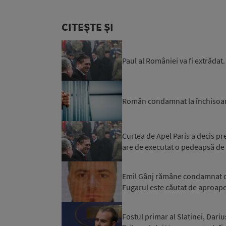
CITEȘTE ȘI
Paul al României va fi extrădat
Român condamnat la închisoare
Curtea de Apel Paris a decis pr
are de executat o pedeapsă de p
Emil Gânj rămâne condamnat def
Fugarul este căutat de aproap
Fostul primar al Slatinei, Dariu