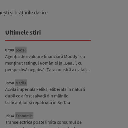
ești și brățările dacice
Ultimele stiri
07:09
Social
Agenția de evaluare financiară Moody`s a
menținut ratingul României la „Baa3”, cu
perspectivă negativă. Țara noastră a evitat…
19:58
Mediu
Acvila imperială Feliks, eliberată în natură
după ce a fost salvată din mâinile
traficanților și repatriată în Serbia
19:34
Economie
Transelectrica poate limita consumul de