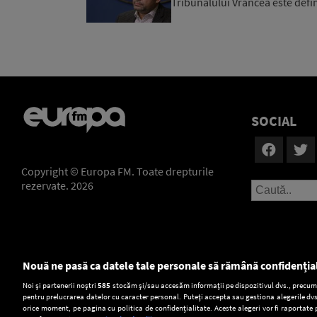
Tribunalului Vrancea este defin
SOCIAL
Copyright © Europa FM. Toate drepturile
rezervate. 2026
Nouă ne pasă ca datele tale personale să rămână confidenția
Setări:
Noi și partenerii noștri
585
stocăm și/sau accesăm informații pe dispozitivul dvs., precum i
pentru prelucrarea datelor cu caracter personal. Puteți accepta sau gestiona alegerile dvs
Dark Mode
orice moment, pe pagina cu politica de confidențialitate. Aceste alegeri vor fi raportate 