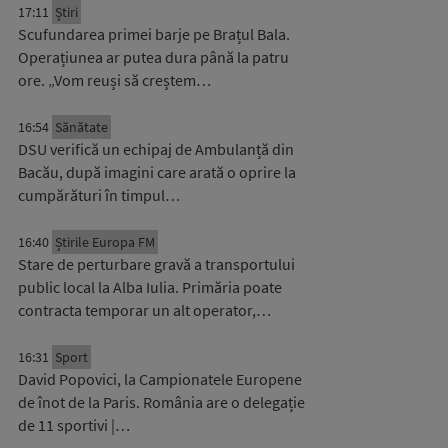
17:11
Știri
Scufundarea primei barje pe Brațul Bala.
Operațiunea ar putea dura până la patru
ore. „Vom reuși să creștem…
16:54
Sănătate
DSU verifică un echipaj de Ambulanță din
Bacău, după imagini care arată o oprire la
cumpărături în timpul…
16:40
Știrile Europa FM
Stare de perturbare gravă a transportului
public local la Alba Iulia. Primăria poate
contracta temporar un alt operator,…
16:31
Sport
David Popovici, la Campionatele Europene
de înot de la Paris. România are o delegație
de 11 sportivi |…