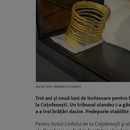
Sursa foto: Ministerul Culturii
Trei ani și nouă luni de închisoare pentru f
la Coțofenești. Un tribunal olandez i-a găsi
a a trei brățări dacice. Pedepsele stabilit
Pentru furtul Coifului de la Coţofeneşti şi a