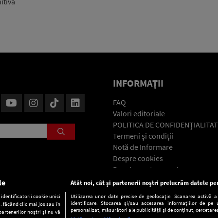
itivă
INFORMAŢII
FAQ
Valori editoriale
POLITICA DE CONFIDENŢIALITAT
Termeni şi condiţii
Notă de Informare
Despre cookies
Regulament general
GDPR
le
Atât noi, cât și partenerii noștri prelucrăm datele pen
Contact
dentificatorii cookie unici
Utilizarea unor date precise de geolocație. Scanarea activă a c
identificare. Stocarea și/sau accesarea informațiilor de pe u
. făcând clic mai jos sau în
personalizat, măsurători ale publicității și de conținut, cercetarea
partenerilor noștri și nu vă