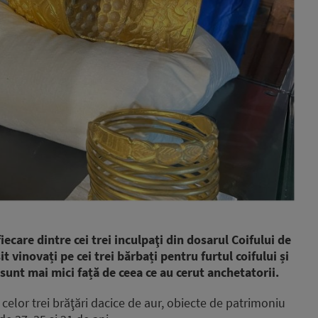
iecare dintre cei trei inculpaţi din dosarul Coifului de
t vinovați pe cei trei bărbați pentru furtul coifului și
e sunt mai mici față de ceea ce au cerut anchetatorii.
l celor trei brăţări dacice de aur, obiecte de patrimoniu