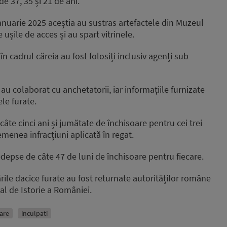
de 37, 35 și 21 de ani.
ianuarie 2025 aceștia au sustras artefactele din Muzeul
ușile de acces și au spart vitrinele.
n cadrul căreia au fost folosiți inclusiv agenți sub
 au colaborat cu anchetatorii, iar informațiile furnizate
ele furate.
câte cinci ani și jumătate de închisoare pentru cei trei
enea infracțiuni aplicată în regat.
edepse de câte 47 de luni de închisoare pentru fiecare.
ările dacice furate au fost returnate autorităților române
al de Istorie a României.
are
inculpati