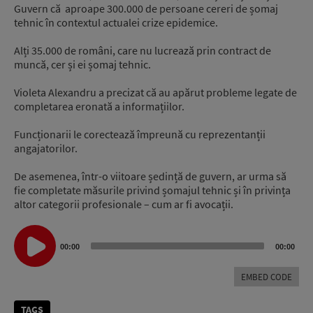
Guvern că aproape 300.000 de persoane cereri de șomaj
tehnic în contextul actualei crize epidemice.
Alți 35.000 de români, care nu lucrează prin contract de
muncă, cer și ei șomaj tehnic.
Violeta Alexandru a precizat că au apărut probleme legate de
completarea eronată a informațiilor.
Funcționarii le corectează împreună cu reprezentanții
angajatorilor.
De asemenea, într-o viitoare ședință de guvern, ar urma să
fie completate măsurile privind șomajul tehnic și în privința
altor categorii profesionale – cum ar fi avocații.
Audio
Player
00:00
00:00
EMBED CODE
TAGS