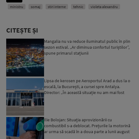
ministru
somaj
stiri interne
tehnic
violeta alexandru
CITEȘTE ȘI
Mangalia nu va reduce iluminatul public în plin
sezon estival. „Ar diminua confortul turiștilor”,
spune primarul stațiunii
Lipsa de kerosen pe Aeroportul Arad a dus la o
escală, la București, a cursei spre Antalya.
Director: „În această situație nu am mai fost
deloc”...
Ilie Bolojan: Situaţia aprovizionării cu
combustibil s-a deblocat. Prețurile la motorină
ar urma să scadă în a doua parte a lunii august