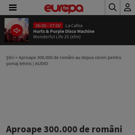
06:00 - 07:00
La Cafea
ACASĂ
Hurts & Purple Disco Machine
Wonderful Life 25 (efm)
ȘTIRI
RADIO
Știri
> Aproape 300.000 de români au depus cereri pentru
șomaj tehnic | AUDIO
CONCURSURI
PODCAST
ASCULTĂ
LIVE
Aproape 300.000 de români