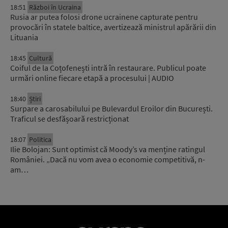
18:51
Război în Ucraina
Rusia ar putea folosi drone ucrainene capturate pentru
provocări în statele baltice, avertizează ministrul apărării din
Lituania
18:45
Cultură
Coiful de la Coțofenești intră în restaurare. Publicul poate
urmări online fiecare etapă a procesului | AUDIO
18:40
Știri
Surpare a carosabilului pe Bulevardul Eroilor din București.
Traficul se desfășoară restricționat
18:07
Politica
Ilie Bolojan: Sunt optimist că Moody’s va menține ratingul
României. „Dacă nu vom avea o economie competitivă, n-
am…