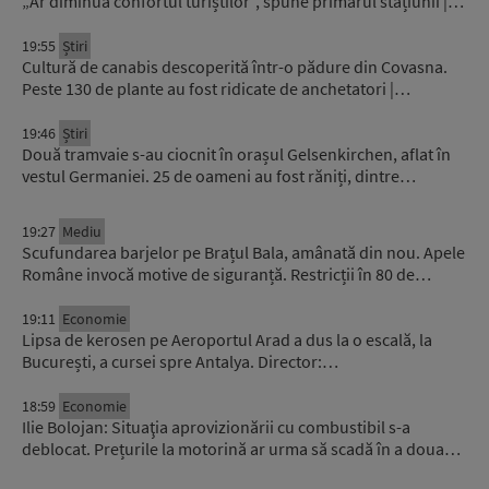
„Ar diminua confortul turiștilor”, spune primarul stațiunii |…
19:55
Știri
Cultură de canabis descoperită într-o pădure din Covasna.
Peste 130 de plante au fost ridicate de anchetatori |…
19:46
Știri
Două tramvaie s-au ciocnit în orașul Gelsenkirchen, aflat în
vestul Germaniei. 25 de oameni au fost răniți, dintre…
19:27
Mediu
Scufundarea barjelor pe Brațul Bala, amânată din nou. Apele
Române invocă motive de siguranță. Restricții în 80 de…
19:11
Economie
Lipsa de kerosen pe Aeroportul Arad a dus la o escală, la
București, a cursei spre Antalya. Director:…
18:59
Economie
Ilie Bolojan: Situaţia aprovizionării cu combustibil s-a
deblocat. Prețurile la motorină ar urma să scadă în a doua…