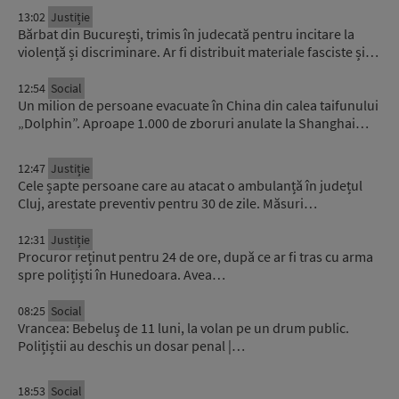
13:02
Justiție
Bărbat din București, trimis în judecată pentru incitare la
violență și discriminare. Ar fi distribuit materiale fasciste și…
12:54
Social
Un milion de persoane evacuate în China din calea taifunului
„Dolphin”. Aproape 1.000 de zboruri anulate la Shanghai…
12:47
Justiție
Cele șapte persoane care au atacat o ambulanță în județul
Cluj, arestate preventiv pentru 30 de zile. Măsuri…
12:31
Justiție
Procuror reținut pentru 24 de ore, după ce ar fi tras cu arma
spre polițiști în Hunedoara. Avea…
08:25
Social
Vrancea: Bebeluș de 11 luni, la volan pe un drum public.
Polițiștii au deschis un dosar penal |…
18:53
Social