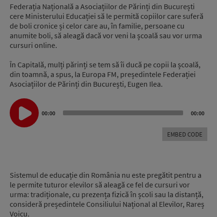
Federația Națională a Asociațiilor de Părinți din București
cere Ministerului Educației să le permită copiilor care suferă
de boli cronice și celor care au, în familie, persoane cu
anumite boli, să aleagă dacă vor veni la școală sau vor urma
cursuri online.
În Capitală, mulți părinți se tem să îi ducă pe copii la școală,
din toamnă, a spus, la Europa FM, președintele Federației
Asociațiilor de Părinți din București, Eugen Ilea.
Audio
Player
00:00
00:00
EMBED CODE
Sistemul de educație din România nu este pregătit pentru a
le permite tuturor elevilor să aleagă ce fel de cursuri vor
urma: tradiționale, cu prezența fizică în școli sau la distanță,
consideră președintele Consiliului Național al Elevilor, Rareș
Voicu.