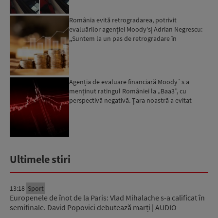
România evită retrogradarea, potrivit
evaluărilor agenției Moody's| Adrian Negrescu:
,,Suntem la un pas de retrogradare în
următoarele 18-20 de luni, ...
Agenția de evaluare financiară Moody`s a
menținut ratingul României la „Baa3”, cu
perspectivă negativă. Țara noastră a evitat
momentan retrogradarea...
Ultimele stiri
13:18
Sport
Europenele de înot de la Paris: Vlad Mihalache s-a calificat în
semifinale. David Popovici debutează marți | AUDIO