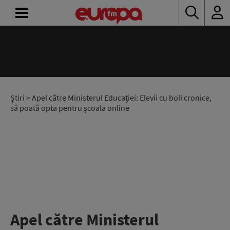
ACASĂ
ȘTIRI
RADIO
Știri
> Apel către Ministerul Educației: Elevii cu boli cronice,
să poată opta pentru școala online
CONCURSURI
PODCAST
ASCULTĂ
LIVE
Apel către Ministerul