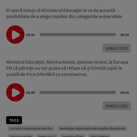
El speră totuși că Ministerul Educației le va da această
posibilitate de a alege copiilor din categoriile vulnerabile.
Audio
Player
00:00
00:00
EMBED CODE
Ministrul Educației, Monica Anisie, spunea recent, la Europa
FM că părinții nu vor putea să refuze să-și trimită copiii la
școală de frica infectării cu coronavirus.
Audio
Player
00:00
00:00
EMBED CODE
TAGS
consiliul national al elevilor
federația națională a asociațiilor de părinți
monica anisie
rareș voicu
scoala online
stiri interne