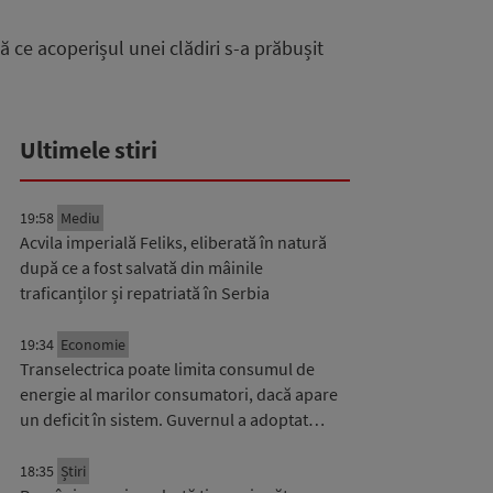
pă ce acoperișul unei clădiri s-a prăbușit
Ultimele stiri
19:58
Mediu
Acvila imperială Feliks, eliberată în natură
după ce a fost salvată din mâinile
traficanților și repatriată în Serbia
19:34
Economie
Transelectrica poate limita consumul de
energie al marilor consumatori, dacă apare
un deficit în sistem. Guvernul a adoptat…
18:35
Știri