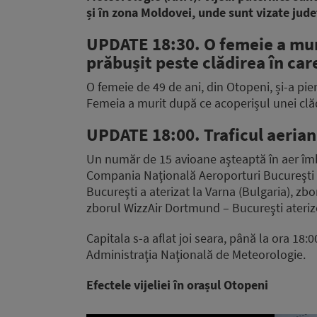
și în zona Moldovei, unde sunt vizate jud
UPDATE 18:30. O femeie a muri
prăbușit peste clădirea în car
O femeie de 49 de ani, din Otopeni, și-a pier
Femeia a murit după ce acoperișul unei clădi
UPDATE 18:00. Traficul aerian,
Un număr de 15 avioane aşteaptă în aer îmbu
Compania Naţională Aeroporturi Bucureşti 
Bucureşti a aterizat la Varna (Bulgaria), zbo
zborul WizzAir Dortmund – Bucureşti ateriz
Capitala s-a aflat joi seara, până la ora 18
Administraţia Naţională de Meteorologie.
Efectele vijeliei în orașul Otopeni