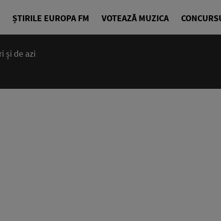
ȘTIRILE EUROPA FM
VOTEAZĂ MUZICA
CONCURS
 și de azi
00:00 - 23
Ce mai bună 
EuropaFM