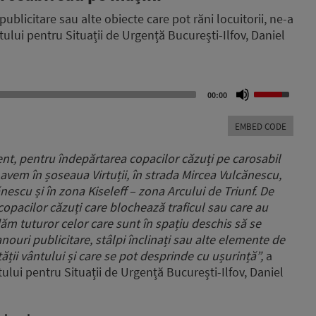
blicitare sau alte obiecte care pot răni locuitorii, ne-a
ului pentru Situații de Urgență București-Ilfov, Daniel
Use
00:00
Up/Down
Arrow
EMBED CODE
keys
to
ent, pentru îndepărtarea copacilor căzuți pe carosabil
increase
 avem în șoseaua Virtuții, în strada Mircea Vulcănescu,
or
nescu și în zona Kiseleff – zona Arcului de Triunf. De
decrease
volume.
opacilor căzuți care blochează traficul sau care au
m tuturor celor care sunt în spațiu deschis să se
ouri publicitare, stâlpi înclinați sau alte elemente de
tății vântului și care se pot desprinde cu ușurință”,
a
ului pentru Situații de Urgență București-Ilfov, Daniel