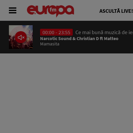
ASCULTĂ LIVE!
00:00 - 23:55
Ce mai bună muzică de ieri
ACASĂ
Narcotic Sound & Christian D ft Matteo
Mamasita
ȘTIRI
RADIO
CONCURSURI
PODCAST
ASCULTĂ LIVE