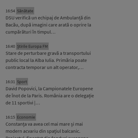
16:54
Sănătate
DSU verifică un echipaj de Ambulanță din
Bacău, după imagini care arată o oprire la
cumpărături în timpul…
16:40
Știrile Europa FM
Stare de perturbare gravă a transportului
public local la Alba Iulia. Primăria poate
contracta temporar un alt operator,…
16:31
Sport
David Popovici, la Campionatele Europene
de înot de la Paris. România are o delegație
de 11 sportivi |…
16:15
Economie
Constanța va avea cel mai mare și mai
modern acvariu din spațiul balcanic.