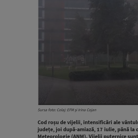
Sursa foto: Colaj: EFM și Irina Cojan
Cod roșu de vijelii, intensificări ale vântu
județe, joi după-amiază, 17 iulie, până la
Meteorologie (ANM). Vijelii puternice sun