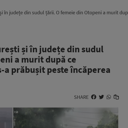
 și în județe din sudul țării. O femeie din Otopeni a murit du
rești și în județe din sudul
peni a murit după ce
 s-a prăbușit peste încăperea
SHARE