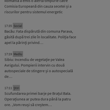
România a emis o alertă timpurie către
Comisia Europeană din cauza secetei și a
riscurilor pentru sistemul energetic
17:35
Social
Bacău: Fata dispărută din comuna Parava,
găsită după trei zile în localitate. Poliția face
apel la părinți privind…
17:19
Mediu
Sibiu: Incendiu de vegetație pe Valea
Avrigului. Pompierii intervin cu două
autospeciale de stingere și o autospecială
de…
17:11
Știri
Scufundarea primei barje pe Brațul Bala.
Operațiunea ar putea dura până la patru
ore. „Vom reuși să creștem…