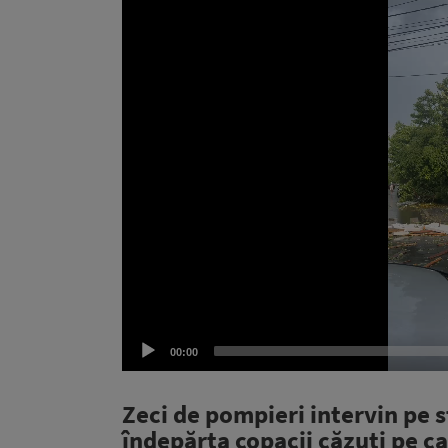
Video
Player
00:00
Zeci de pompieri intervin pe s
îndepărta copacii căzuți pe c