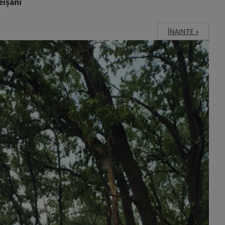
eișani
ÎNAINTE »