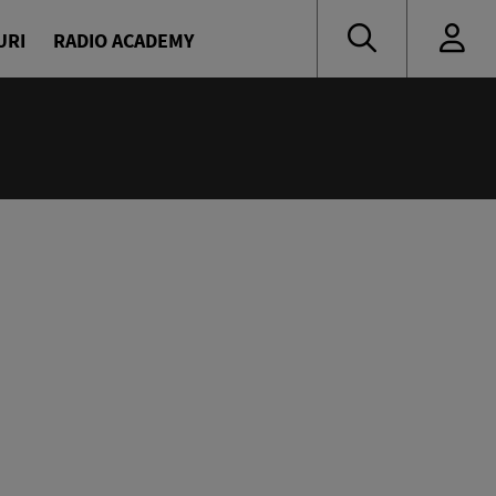
URI
RADIO ACADEMY
:55
muzică de ieri și de azi