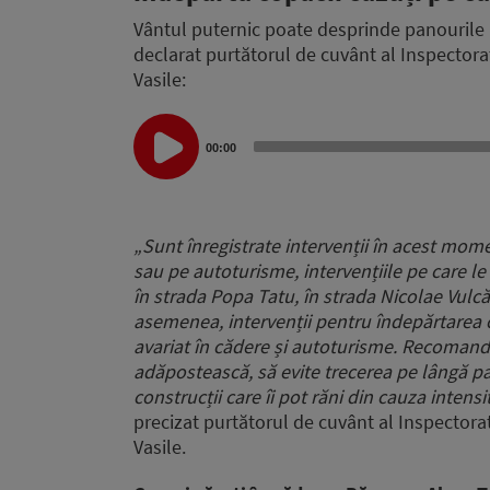
Vântul puternic poate desprinde panourile pu
declarat purtătorul de cuvânt al Inspectorat
Vasile:
Audio
Player
00:00
„Sunt înregistrate intervenții în acest mom
sau pe autoturisme, intervențiile pe care le
în strada Popa Tatu, în strada Nicolae Vulcă
asemenea, intervenții pentru îndepărtarea c
avariat în cădere și autoturisme. Recomandă
adăpostească, să evite trecerea pe lângă pan
construcții care îi pot răni din cauza intensi
precizat purtătorul de cuvânt al Inspectorat
Vasile.