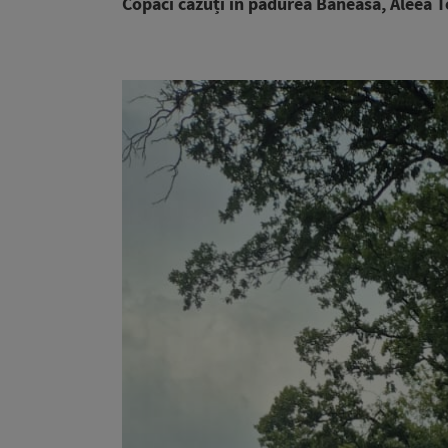
Copaci căzuți în pădurea Băneasa, Aleea T