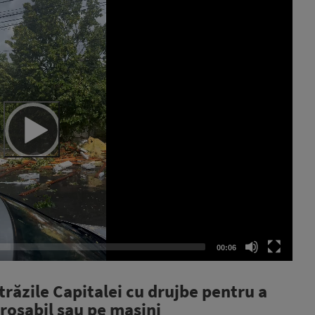
00:06
trăzile Capitalei cu drujbe pentru a
arosabil sau pe mașini