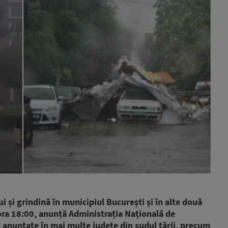
lui și grindină în municipiul București și în alte două
 ora 18:00, anunță Administrația Națională de
t anunțate în mai multe județe din sudul țării, precum