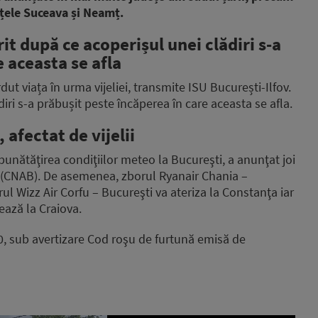
ețele Suceava și Neamț.
t după ce acoperișul unei clădiri s-a
e aceasta se afla
dut viața în urma vijeliei, transmite ISU București-Ilfov.
ri s-a prăbușit peste încăperea în care aceasta se afla.
 afectat de vijelii
nătăţirea condiţiilor meteo la Bucureşti, a anunţat joi
(CNAB). De asemenea, zborul Ryanair Chania –
rul Wizz Air Corfu – Bucureşti va ateriza la Constanţa iar
ează la Craiova.
:00, sub avertizare Cod roşu de furtună emisă de