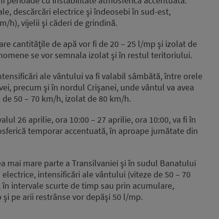
 fi perioade cu instabilitate atmosferică accentuată.
le, descărcări electrice şi îndeosebi în sud-est,
m/h), vijelii şi căderi de grindină.
e cantităţile de apă vor fi de 20 – 25 l/mp şi izolat de
nomene se vor semnala izolat şi în restul teritoriului.
nsificări ale vântului va fi valabil sâmbătă, între orele
vei, precum şi în nordul Crişanei, unde vântul va avea
eze de 50 – 70 km/h, izolat de 80 km/h.
ul 26 aprilie, ora 10:00 – 27 aprilie, ora 10:00, va fi în
osferică temporar accentuată, în aproape jumătate din
ea mai mare parte a Transilvaniei şi în sudul Banatului
 electrice, intensificări ale vântului (viteze de 50 – 70
ă, în intervale scurte de timp sau prin acumulare,
 şi pe arii restrânse vor depăşi 50 l/mp.