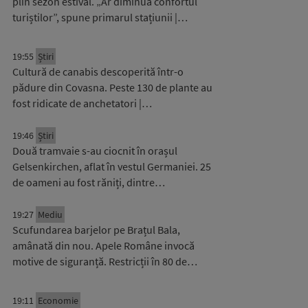
plin sezon estival. „Ar diminua confortul
turiștilor”, spune primarul stațiunii |…
19:55
Știri
Cultură de canabis descoperită într-o
pădure din Covasna. Peste 130 de plante au
fost ridicate de anchetatori |…
19:46
Știri
Două tramvaie s-au ciocnit în orașul
Gelsenkirchen, aflat în vestul Germaniei. 25
de oameni au fost răniți, dintre…
19:27
Mediu
Scufundarea barjelor pe Brațul Bala,
amânată din nou. Apele Române invocă
motive de siguranță. Restricții în 80 de…
19:11
Economie