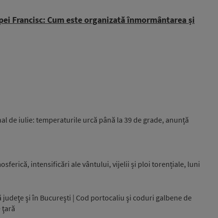
apei Francisc: Cum este organizată înmormântarea și
nal de iulie: temperaturile urcă până la 39 de grade, anunță
ferică, intensificări ale vântului, vijelii și ploi torențiale, luni
judeţe şi în Bucureşti | Cod portocaliu şi coduri galbene de
 ţară