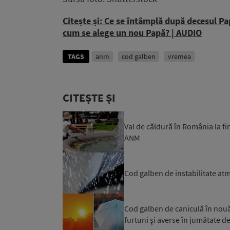
Citește și: Ce se întâmplă după decesul P
cum se alege un nou Papă? | AUDIO
TAGS
anm
cod galben
vremea
CITEȘTE ȘI
Val de căldură în România la fi
ANM
Cod galben de instabilitate atmos
Cod galben de caniculă în nouă 
furtuni şi averse în jumătate de