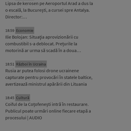
Lipsa de kerosen pe Aeroportul Arad a dus la
o escală, la București, a cursei spre Antalya.
Director:…
18:59
Economie
Ilie Bolojan: Situaţia aprovizionării cu
combustibil s-a deblocat. Prețurile la
motorină ar urma să scadă în a doua…
18:51
Război în Ucraina
Rusia ar putea folosi drone ucrainene
capturate pentru provocări în statele baltice,
avertizează ministrul apărării din Lituania
18:45
Cultură
Coiful de la Coțofenești intră în restaurare.
Publicul poate urmări online fiecare etapă a
procesului | AUDIO