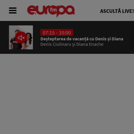
ASCULTĂ LIVE!
07:15 - 10:00
ACASĂ
Deșteptarea de vacanță cu Denis și Diana
Denis Ciulinaru și Diana Enache
ȘTIRI
RADIO
CONCURSURI
PODCAST
ASCULTĂ LIVE