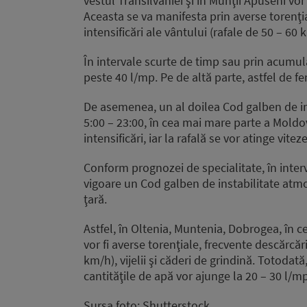
vestul Transilvaniei şi în Munţii Apuseni vor
Aceasta se va manifesta prin averse torenţia
intensificări ale vântului (rafale de 50 – 60 k
În intervale scurte de timp sau prin acumular
peste 40 l/mp. Pe de altă parte, astfel de fe
De asemenea, un al doilea Cod galben de inte
5:00 – 23:00, în cea mai mare parte a Moldo
intensificări, iar la rafală se vor atinge vit
Conform prognozei de specialitate, în interval
vigoare un Cod galben de instabilitate atm
ţară.
Astfel, în Oltenia, Muntenia, Dobrogea, în c
vor fi averse torenţiale, frecvente descărcări
km/h), vijelii şi căderi de grindină. Totodat
cantităţile de apă vor ajunge la 20 – 30 l/mp
Sursa foto: Shutterstock