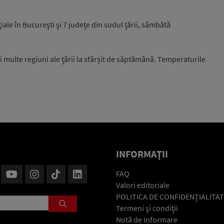
ale în Bucureşti şi 7 judeţe din sudul ţării, sâmbătă
mai multe regiuni ale ţării la sfârșit de săptămână. Temperaturile
INFORMAŢII
FAQ
Valori editoriale
POLITICA DE CONFIDENŢIALITAT
Termeni şi condiţii
Notă de Informare