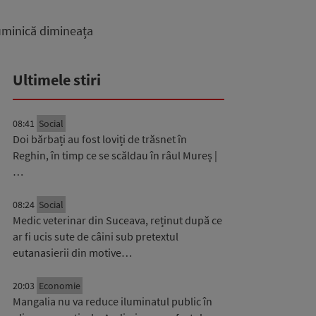
 duminică dimineața
Ultimele stiri
08:41
Social
Doi bărbați au fost loviți de trăsnet în
Reghin, în timp ce se scăldau în râul Mureș |
…
08:24
Social
Medic veterinar din Suceava, reținut după ce
ar fi ucis sute de câini sub pretextul
eutanasierii din motive…
20:03
Economie
Mangalia nu va reduce iluminatul public în