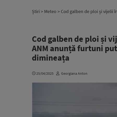
Știri
>
Meteo
> Cod galben de ploi și vijelii
Cod galben de ploi și vije
ANM anunță furtuni pu
dimineața
25/04/2025
Georgiana Anton