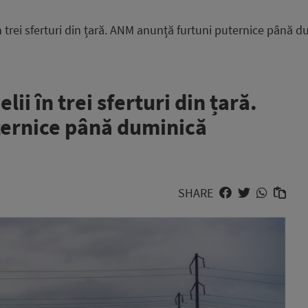
 în trei sferturi din țară. ANM anunță furtuni puternice până
lii în trei sferturi din țară.
ternice până duminică
SHARE