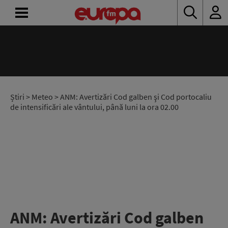
ACASĂ
ȘTIRI
RADIO
Știri
>
Meteo
> ANM: Avertizări Cod galben şi Cod portocaliu
de intensificări ale vântului, până luni la ora 02.00
CONCURSURI
PODCAST
ASCULTĂ
LIVE
ANM: Avertizări Cod galben