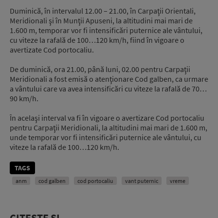
Duminică, în intervalul 12.00 – 21.00, în Carpaţii Orientali,
Meridionali şi în Munţii Apuseni, la altitudini mai mari de
1.600 m, temporar vor fi intensificări puternice ale vântului,
cu viteze la rafală de 100…120 km/h, fiind în vigoare o
avertizate Cod portocaliu.
De duminică, ora 21.00, până luni, 02.00 pentru Carpaţii
Meridionali a fost emisă o atenţionare Cod galben, ca urmare
a vântului care va avea intensificări cu viteze la rafală de 70…
90 km/h.
În acelaşi interval va fi în vigoare o avertizare Cod portocaliu
pentru Carpaţii Meridionali, la altitudini mai mari de 1.600 m,
unde temporar vor fi intensificări puternice ale vântului, cu
viteze la rafală de 100…120 km/h.
TAGS
anm
cod galben
cod portocaliu
vant puternic
vreme
CITEȘTE ȘI