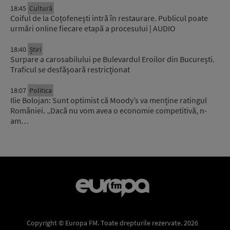
18:45
Cultură
Coiful de la Coțofenești intră în restaurare. Publicul poate
urmări online fiecare etapă a procesului | AUDIO
18:40
Știri
Surpare a carosabilului pe Bulevardul Eroilor din București.
Traficul se desfășoară restricționat
18:07
Politica
Ilie Bolojan: Sunt optimist că Moody’s va menține ratingul
României. „Dacă nu vom avea o economie competitivă, n-
am…
Copyright © Europa FM. Toate drepturile rezervate. 2026