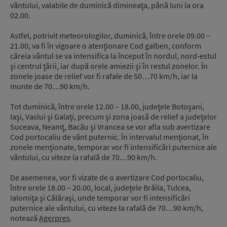
vântului, valabile de duminică dimineaţa, până luni la ora
02.00.
Astfel, potrivit meteorologilor, duminică, între orele 09.00 –
21.00, va fi în vigoare o atenţionare Cod galben, conform
căreia vântul se va intensifica la început în nordul, nord-estul
şi centrul ţării, iar după orele amiezii şi în restul zonelor. În
zonele joase de relief vor fi rafale de 50…70 km/h, iar la
munte de 70…90 km/h.
Tot duminică, între orele 12.00 – 18.00, judeţele Botoşani,
Iaşi, Vaslui şi Galaţi, precum şi zona joasă de relief a judeţelor
Suceava, Neamţ, Bacău şi Vrancea se vor afla sub avertizare
Cod portocaliu de vânt puternic. În intervalul menţionat, în
zonele menţionate, temporar vor fi intensificări puternice ale
vântului, cu viteze la rafală de 70…90 km/h.
De asemenea, vor fi vizate de o avertizare Cod portocaliu,
între orele 18.00 – 20.00, local, judeţele Brăila, Tulcea,
Ialomiţa şi Călăraşi, unde temporar vor fi intensificări
puternice ale vântului, cu viteze la rafală de 70…90 km/h,
notează
Agerpres
.