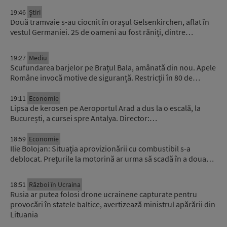
19:46
Știri
Două tramvaie s-au ciocnit în orașul Gelsenkirchen, aflat în
vestul Germaniei. 25 de oameni au fost răniți, dintre…
19:27
Mediu
Scufundarea barjelor pe Brațul Bala, amânată din nou. Apele
Române invocă motive de siguranță. Restricții în 80 de…
19:11
Economie
Lipsa de kerosen pe Aeroportul Arad a dus la o escală, la
București, a cursei spre Antalya. Director:…
18:59
Economie
Ilie Bolojan: Situaţia aprovizionării cu combustibil s-a
deblocat. Prețurile la motorină ar urma să scadă în a doua…
18:51
Război în Ucraina
Rusia ar putea folosi drone ucrainene capturate pentru
provocări în statele baltice, avertizează ministrul apărării din
Lituania