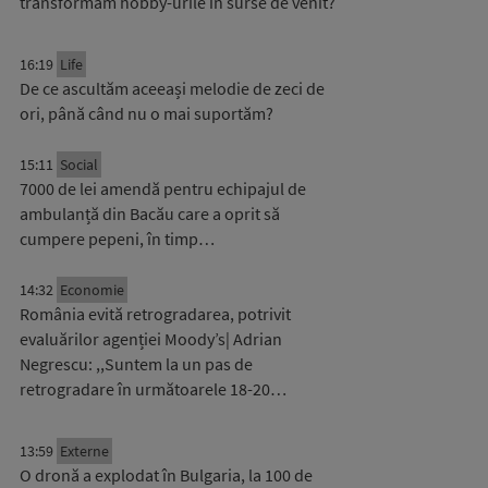
transformăm hobby-urile în surse de venit?
16:19
Life
De ce ascultăm aceeași melodie de zeci de
ori, până când nu o mai suportăm?
15:11
Social
7000 de lei amendă pentru echipajul de
ambulanță din Bacău care a oprit să
cumpere pepeni, în timp…
14:32
Economie
România evită retrogradarea, potrivit
evaluărilor agenției Moody’s| Adrian
Negrescu: ,,Suntem la un pas de
retrogradare în următoarele 18-20…
13:59
Externe
O dronă a explodat în Bulgaria, la 100 de