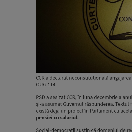
CCR a declarat neconstituțională angajarea
OUG 114.
PSD a sesizat CCR, în luna decembrie a anul
și-a asumat Guvernul răspunderea. Textul fac
există deja un proiect în Parlament cu acelaș
pensiei cu salariul.
Social-democrații susțin că domeniul de re