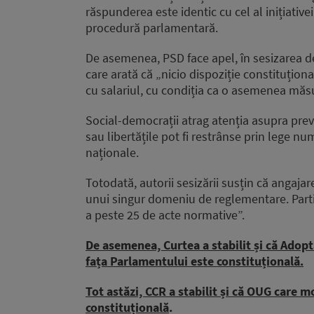
răspunderea este identic cu cel al inițiativ
procedură parlamentară.
De asemenea, PSD face apel, în sesizarea de
care arată că „nicio dispoziție constituțio
cu salariul, cu condiția ca o asemenea măsur
Social-democrații atrag atenția asupra preve
sau libertățile pot fi restrânse prin lege n
naționale.
Totodată, autorii sesizării susțin că angaja
unui singur domeniu de reglementare. Partid
a peste 25 de acte normative”.
De asemenea, Curtea a stabilit și că Adop
fața Parlamentului este constituțională.
Tot astăzi, CCR a stabilit și că OUG care 
constituțională
.