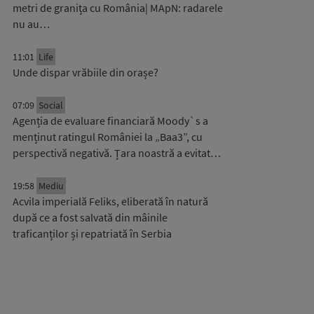
metri de granița cu România| MApN: radarele
nu au…
11:01
Life
Unde dispar vrăbiile din orașe?
07:09
Social
Agenția de evaluare financiară Moody`s a
menținut ratingul României la „Baa3”, cu
perspectivă negativă. Țara noastră a evitat…
19:58
Mediu
Acvila imperială Feliks, eliberată în natură
după ce a fost salvată din mâinile
traficanților și repatriată în Serbia