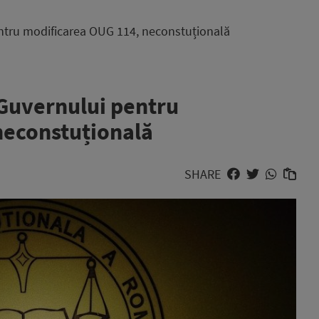
ntru modificarea OUG 114, neconstuțională
Guvernului pentru
neconstuțională
SHARE