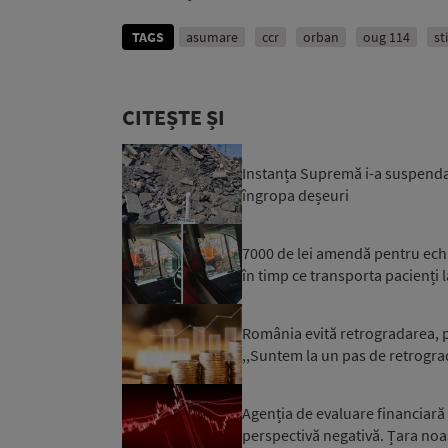
TAGS
asumare
ccr
orban
oug 114
st
CITEȘTE ȘI
Instanța Supremă i-a suspendat
îngropa deșeuri
7000 de lei amendă pentru ech
în timp ce transporta pacienți l
România evită retrogradarea, p
,,Suntem la un pas de retrograd
Agenția de evaluare financiară
perspectivă negativă. Țara noa