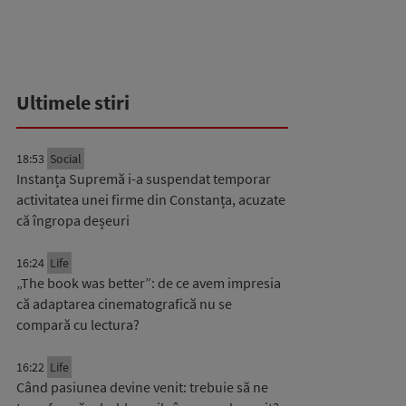
Ultimele stiri
18:53
Social
Instanța Supremă i-a suspendat temporar
activitatea unei firme din Constanța, acuzate
că îngropa deșeuri
16:24
Life
„The book was better”: de ce avem impresia
că adaptarea cinematografică nu se
compară cu lectura?
16:22
Life
Când pasiunea devine venit: trebuie să ne