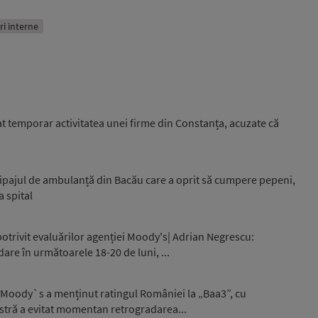
iri interne
 temporar activitatea unei firme din Constanța, acuzate că
ipajul de ambulanță din Bacău care a oprit să cumpere pepeni,
a spital
otrivit evaluărilor agenției Moody's| Adrian Negrescu:
are în următoarele 18-20 de luni, ...
 Moody`s a menținut ratingul României la „Baa3”, cu
stră a evitat momentan retrogradarea...