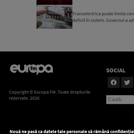
Transelectrica poate limita co
deficit în sistem. Guvernul a ad
SOCIAL
Copyright © Europa FM. Toate drepturile
rezervate. 2026
Nouă ne pasă ca datele tale personale să rămână confidenția