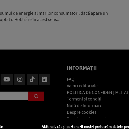
nsumul de energie al marilor consumatori, dacă apare un
optat o Hotărâre în acest sens...
INFORMAŢII
FAQ
Valori editoriale
POLITICA DE CONFIDENŢIALITAT
Termeni şi condiţii
Notă de Informare
Despre cookies
Regulament general
GDPR
le
Atât noi, cât și partenerii noștri prelucrăm datele pen