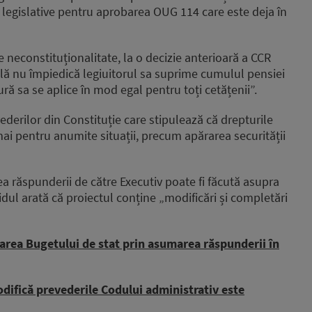
ei legislative pentru aprobarea OUG 114 care este deja în
 neconstituționalitate, la o decizie anterioară a CCR
nală nu împiedică legiuitorul sa suprime cumulul pensiei
ă sa se aplice în mod egal pentru toți cetățenii”.
derilor din Constituție care stipulează că drepturile
umai pentru anumite situații, precum apărarea securității
rea răspunderii de către Executiv poate fi făcută asupra
ul arată că proiectul conține „modificări și completări
tarea Bugetului de stat prin asumarea răspunderii în
modifică prevederile Codului administrativ este