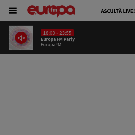
ASCULTĂ LIVE!
18:00 - 23:55
ACASĂ
Europa FM Party
EuropaFM
ȘTIRI
RADIO
CONCURSURI
PODCAST
ASCULTĂ LIVE