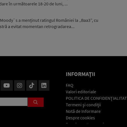
are în următoarele 18-20 de luni, ...
 Moody`s a menținut ratingul României la „Baa3”, cu
stră a evitat momentan retrogradarea...
INFORMAŢII
FAQ
Valori editoriale
POLITICA DE CONFIDENŢIALITAT
Termeni şi condiţii
Notă de Informare
Despre cookies
Regulament general