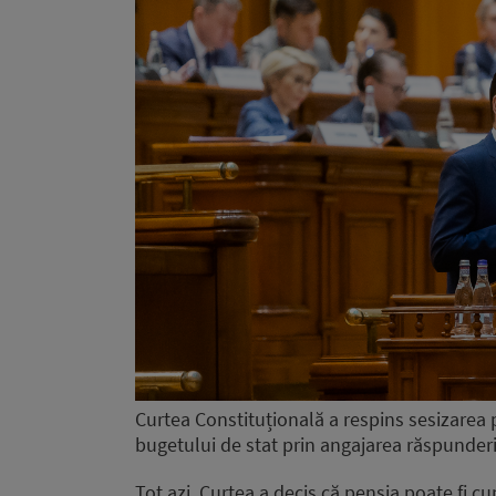
Curtea Constituțională a respins sesizarea 
bugetului de stat prin angajarea răspunderi
Tot azi, Curtea a decis că pensia poate fi cu