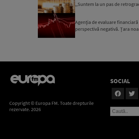
,,Suntem la un pas de retrograd
Agenția de evaluare financiară
perspectivă negativă. Țara noa
SOCIAL
Copyright © Europa FM. Toate drepturile
rezervate. 2026