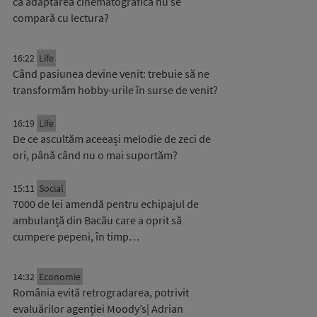
că adaptarea cinematografică nu se
compară cu lectura?
16:22
Life
Când pasiunea devine venit: trebuie să ne
transformăm hobby-urile în surse de venit?
16:19
Life
De ce ascultăm aceeași melodie de zeci de
ori, până când nu o mai suportăm?
15:11
Social
7000 de lei amendă pentru echipajul de
ambulanță din Bacău care a oprit să
cumpere pepeni, în timp…
14:32
Economie
România evită retrogradarea, potrivit
evaluărilor agenției Moody’s| Adrian