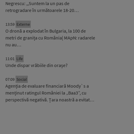
Negrescu: ,,Suntem la un pas de
retrogradare în următoarele 18-20…
13:59
Externe
O dronă a explodat în Bulgaria, la 100 de
metri de granița cu România| MApN: radarele
nu au…
11:01
Life
Unde dispar vrăbiile din orașe?
07:09
Social
Agenția de evaluare financiară Moody`s a
menținut ratingul României la „Baa3”, cu
perspectivă negativă. Țara noastră a evitat…