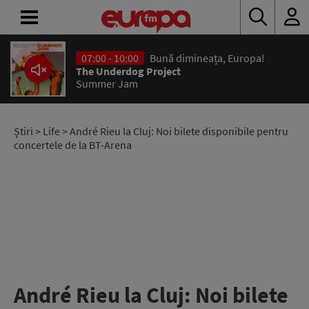
07:00 - 10:00
Bună dimineața, Europa!
ACASĂ
The Underdog Project
Summer Jam
ȘTIRI
RADIO
Știri
>
Life
> André Rieu la Cluj: Noi bilete disponibile pentru
concertele de la BT-Arena
CONCURSURI
PODCAST
ASCULTĂ
LIVE
André Rieu la Cluj: Noi bilete