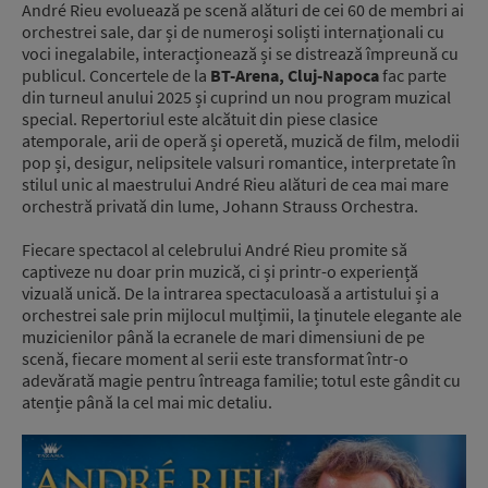
André Rieu evoluează pe scenă alături de cei 60 de membri ai
orchestrei sale, dar și de numeroși soliști internaționali cu
voci inegalabile, interacționează și se distrează împreună cu
publicul. Concertele de la
BT-Arena, Cluj-Napoca
fac parte
din turneul anului 2025 și cuprind un nou program muzical
special. Repertoriul este alcătuit din piese clasice
atemporale, arii de operă și operetă, muzică de film, melodii
pop și, desigur, nelipsitele valsuri romantice, interpretate în
stilul unic al maestrului André Rieu alături de cea mai mare
orchestră privată din lume, Johann Strauss Orchestra.
Fiecare spectacol al celebrului André Rieu promite să
captiveze nu doar prin muzică, ci și printr-o experiență
vizuală unică. De la intrarea spectaculoasă a artistului și a
orchestrei sale prin mijlocul mulțimii, la ținutele elegante ale
muzicienilor până la ecranele de mari dimensiuni de pe
scenă, fiecare moment al serii este transformat într-o
adevărată magie pentru întreaga familie; totul este gândit cu
atenție până la cel mai mic detaliu.