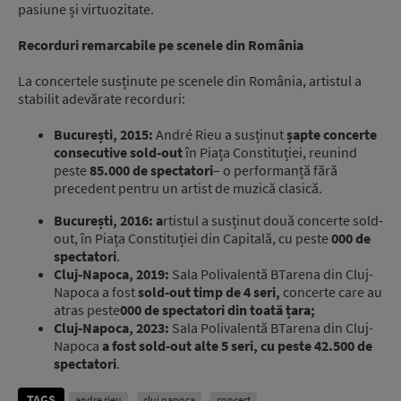
pasiune și virtuozitate.
Recorduri remarcabile pe scenele din România
La concertele susținute pe scenele din România, artistul a
stabilit adevărate recorduri:
București, 2015:
André Rieu a susținut
șapte concerte
consecutive sold-out
în Piața Constituției, reunind
peste
85.000 de spectatori
– o performanță fără
precedent pentru un artist de muzică clasică.
București, 2016:
a
rtistul a susținut două concerte sold-
out, în Piața Constituției din Capitală, cu peste
000 de
spectatori
.
Cluj-Napoca, 2019:
Sala Polivalentă BTarena din Cluj-
Napoca a fost
sold-out timp de 4 seri,
concerte care au
atras peste
000 de spectatori din toată țara;
Cluj-Napoca, 2023:
Sala Polivalentă BTarena din Cluj-
Napoca
a fost sold-out alte 5 seri, cu peste 42.500 de
spectatori
.
TAGS
andre rieu
cluj napoca
concert