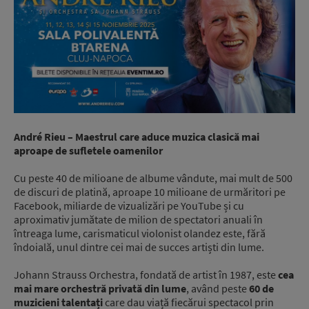
André Rieu – Maestrul care aduce muzica clasică mai
aproape de sufletele oamenilor
Cu peste 40 de milioane de albume vândute, mai mult de 500
de discuri de platină, aproape 10 milioane de urmăritori pe
Facebook, miliarde de vizualizări pe YouTube și cu
aproximativ jumătate de milion de spectatori anuali în
întreaga lume, carismaticul violonist olandez este, fără
îndoială, unul dintre cei mai de succes artiști din lume.
Johann Strauss Orchestra, fondată de artist în 1987, este
cea
mai mare orchestră privată din lume
, având peste
60 de
muzicieni talentați
care dau viață fiecărui spectacol prin