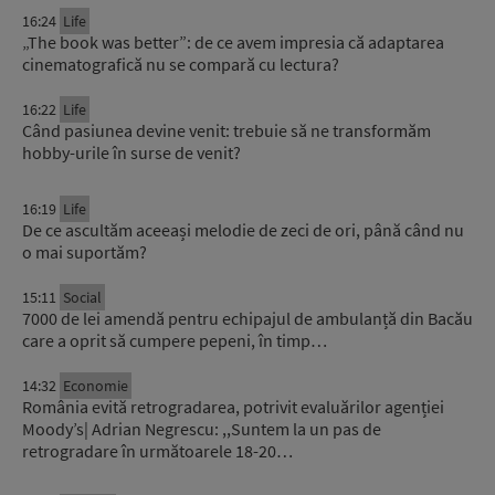
16:24
Life
„The book was better”: de ce avem impresia că adaptarea
cinematografică nu se compară cu lectura?
16:22
Life
Când pasiunea devine venit: trebuie să ne transformăm
hobby-urile în surse de venit?
16:19
Life
De ce ascultăm aceeași melodie de zeci de ori, până când nu
o mai suportăm?
15:11
Social
7000 de lei amendă pentru echipajul de ambulanță din Bacău
care a oprit să cumpere pepeni, în timp…
14:32
Economie
România evită retrogradarea, potrivit evaluărilor agenției
Moody’s| Adrian Negrescu: ,,Suntem la un pas de
retrogradare în următoarele 18-20…