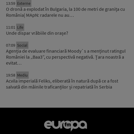
13:59
Externe
O dronă a explodat în Bulgaria, la 100 de metri de granița cu
România| MApN: radarele nu au…
11:01
Life
Unde dispar vrăbiile din orașe?
07:09
Social
Agenția de evaluare financiară Moody`s a menținut ratingul
României la „Baa3”, cu perspectivă negativă. Țara noastră a
evitat…
19:58
Mediu
Acvila imperială Feliks, eliberată în natură după ce a fost
salvată din mâinile traficanților și repatriată în Serbia