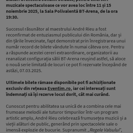
muzicale spectaculoase ce vor avea loc între 11 și 15
noiembrie 2025, la Sala Polivalentă BT-Arena, de la ora
19:30.
Succesul răsunător al maestrului André Rieu a fost
reconfirmat de entuziasmul publicului din România, dar și
din țările învecinate, fapt demonstrat prin înregistrarea unui
număr record de bilete vândute în numai câteva ore. Pentru
a răspunde acestei cereri extraordinare, organizatorii au
reanalizat configurația sălii BT-Arena reușind astfel, să aloce
o nouă serie limitată de locuri ce pot fi rezervate începând de
astăzi, 07.03.2025.
Ultimele bilete rămase disponibile pot fi achiziționate
exclusiv din rețeaua
Eventim.ro
, iar cei interesați sunt
îndemnați să își rezerve locul dorit, cât mai curând.
Cunoscut pentru abilitatea sa unică de a combina cele mai
frumoase melodii ale tuturor timpurilor într-un program
artistic amplu, André Rieu celebrează frumusețea muzicii și a
vieții alături de public, generând prin spectacolele sale o
imensă explozie de bucurie. Supranumit „
Regele Valsului
”,