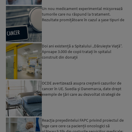
Un nou medicament experimental micșorează
tumorile care nu răspund la tratament.
Rezultate promițătoare în cazul a șase tipuri de
cancer
Doi ani existență a Spitalului „Dăruiește Viață”.
Aproape 3.000 de copii tratați în spitalul
construit din donații
OCDE avertizează asupra creșterii cazurilor de
cancer în UE. Suedia şi Danemarca, date drept
exemple de ţări care au dezvoltat strategii de
combatere...
Reacția președintelui FAPC privind proiectul de
lege care cere ca pacienții oncologici să
plătească 5% din costurile serviciilor medicale: