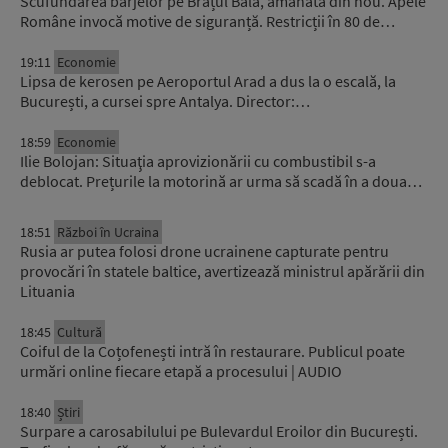
Scufundarea barjelor pe Brațul Bala, amânată din nou. Apele
Române invocă motive de siguranță. Restricții în 80 de…
19:11
Economie
Lipsa de kerosen pe Aeroportul Arad a dus la o escală, la
București, a cursei spre Antalya. Director:…
18:59
Economie
Ilie Bolojan: Situaţia aprovizionării cu combustibil s-a
deblocat. Prețurile la motorină ar urma să scadă în a doua…
18:51
Război în Ucraina
Rusia ar putea folosi drone ucrainene capturate pentru
provocări în statele baltice, avertizează ministrul apărării din
Lituania
18:45
Cultură
Coiful de la Coțofenești intră în restaurare. Publicul poate
urmări online fiecare etapă a procesului | AUDIO
18:40
Știri
Surpare a carosabilului pe Bulevardul Eroilor din București.