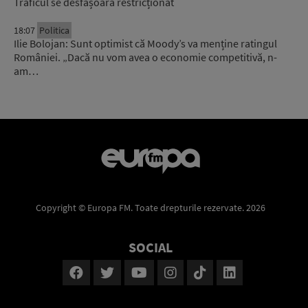
Traficul se desfășoară restricționat
18:07
Politica
Ilie Bolojan: Sunt optimist că Moody’s va menține ratingul
României. „Dacă nu vom avea o economie competitivă, n-
am…
Copyright © Europa FM. Toate drepturile rezervate. 2026
SOCIAL