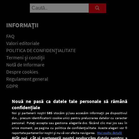
INFORMAŢII
FAQ
Valori editoriale
POLITICA DE CONFIDENŢIALITATE
Termeni şi condiţii
Notă de Informare
Despre cookies
Regulament general
GDPR
Contact
Nouă ne pasă ca datele tale personale să rămână
Descarcă gratuit aplicaţia Europa FM pentru smartphone:
confidențiale
Noi și partenerii noștri
585
stocăm și/sau accesăm informații pe dispozitivul
dvs., precum identificatorii cookie unici pentru prelucrarea datelor cu caracter
personal. Puteți accepta sau gestiona alegerile dvs. făcând clic mai jos sau în
orice moment, pe pagina cu politica de confidențialitate. Aceste alegeri vor fi
raportate partenerilor noștri și nu vă vor afecta navigarea.
Mai multe detalii
Atât noi, cât și partenerii noștri prelucrăm datele pentru a