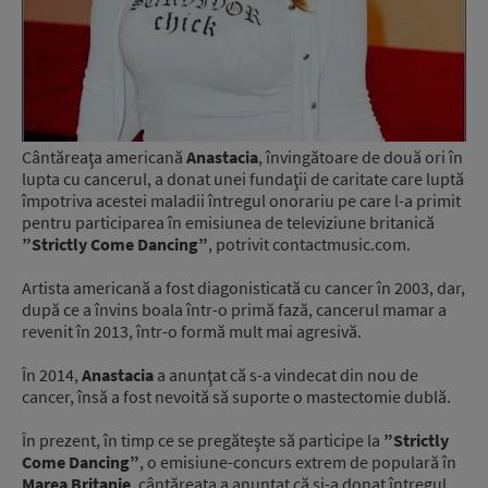
Cântăreaţa americană
Anastacia
, învingătoare de două ori în
lupta cu cancerul, a donat unei fundaţii de caritate care luptă
împotriva acestei maladii întregul onorariu pe care l-a primit
pentru participarea în emisiunea de televiziune britanică
”Strictly Come Dancing”
, potrivit contactmusic.com.
Artista americană a fost diagonisticată cu cancer în 2003, dar,
după ce a învins boala într-o primă fază, cancerul mamar a
revenit în 2013, într-o formă mult mai agresivă.
În 2014,
Anastacia
a anunţat că s-a vindecat din nou de
cancer, însă a fost nevoită să suporte o mastectomie dublă.
În prezent, în timp ce se pregăteşte să participe la
”Strictly
Come Dancing”
, o emisiune-concurs extrem de populară în
Marea Britanie
, cântăreaţa a anunţat că şi-a donat întregul