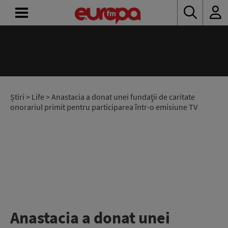
ACASĂ
ȘTIRI
RADIO
Știri
>
Life
> Anastacia a donat unei fundaţii de caritate
onorariul primit pentru participarea într-o emisiune TV
CONCURSURI
PODCAST
ASCULTĂ
LIVE
Anastacia a donat unei