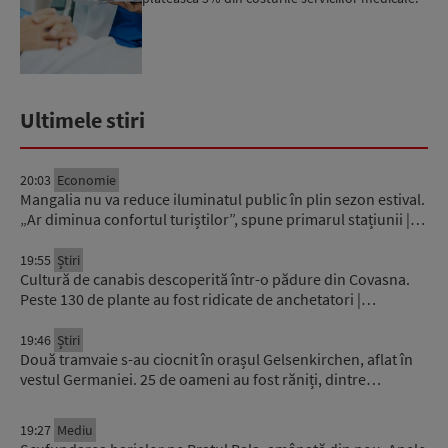
Ar însemna ...
Ultimele stiri
20:03
Economie
Mangalia nu va reduce iluminatul public în plin sezon estival.
„Ar diminua confortul turiștilor”, spune primarul stațiunii |…
19:55
Știri
Cultură de canabis descoperită într-o pădure din Covasna.
Peste 130 de plante au fost ridicate de anchetatori |…
19:46
Știri
Două tramvaie s-au ciocnit în orașul Gelsenkirchen, aflat în
vestul Germaniei. 25 de oameni au fost răniți, dintre…
19:27
Mediu