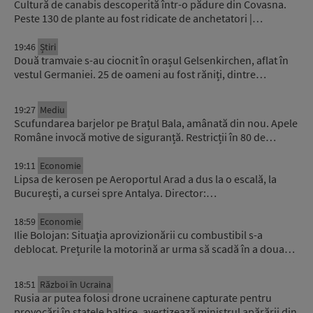
Cultură de canabis descoperită într-o pădure din Covasna.
Peste 130 de plante au fost ridicate de anchetatori |…
19:46
Știri
Două tramvaie s-au ciocnit în orașul Gelsenkirchen, aflat în
vestul Germaniei. 25 de oameni au fost răniți, dintre…
19:27
Mediu
Scufundarea barjelor pe Brațul Bala, amânată din nou. Apele
Române invocă motive de siguranță. Restricții în 80 de…
19:11
Economie
Lipsa de kerosen pe Aeroportul Arad a dus la o escală, la
București, a cursei spre Antalya. Director:…
18:59
Economie
Ilie Bolojan: Situaţia aprovizionării cu combustibil s-a
deblocat. Prețurile la motorină ar urma să scadă în a doua…
18:51
Război în Ucraina
Rusia ar putea folosi drone ucrainene capturate pentru
provocări în statele baltice, avertizează ministrul apărării din