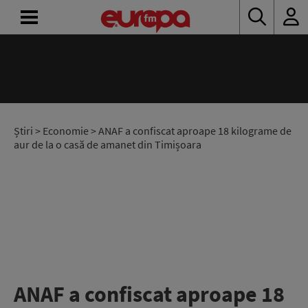
ACASĂ
ȘTIRI
RADIO
Știri
>
Economie
> ANAF a confiscat aproape 18 kilograme de
aur de la o casă de amanet din Timișoara
CONCURSURI
PODCAST
ASCULTĂ
LIVE
ANAF a confiscat aproape 18