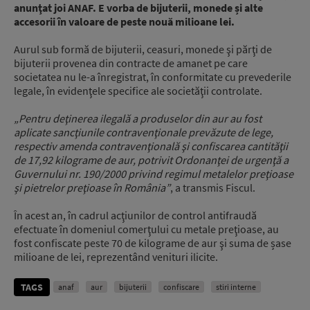
anunţat joi ANAF. E vorba de bijuterii, monede și alte
accesorii în valoare de peste nouă milioane lei.
Aurul sub formă de bijuterii, ceasuri, monede şi părţi de
bijuterii provenea din contracte de amanet pe care
societatea nu le-a înregistrat, în conformitate cu prevederile
legale, în evidenţele specifice ale societăţii controlate.
„Pentru deţinerea ilegală a produselor din aur au fost
aplicate sancţiunile contravenţionale prevăzute de lege,
respectiv amenda contravenţională şi confiscarea cantităţii
de 17,92 kilograme de aur, potrivit Ordonanţei de urgenţă a
Guvernului nr. 190/2000 privind regimul metalelor preţioase
şi pietrelor preţioase în România”
, a transmis Fiscul.
În acest an, în cadrul acţiunilor de control antifraudă
efectuate în domeniul comerţului cu metale preţioase, au
fost confiscate peste 70 de kilograme de aur şi suma de șase
milioane de lei, reprezentând venituri ilicite.
TAGS
anaf
aur
bijuterii
confiscare
stiri interne