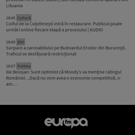
Lituania
18:45
Cultură
Coiful de la Coțofenești intră în restaurare. Publicul poate
urmări online fiecare etapă a procesului | AUDIO
18:40
Știri
Surpare a carosabilului pe Bulevardul Eroilor din București.
Traficul se desfășoară restricționat
18:07
Politica
Ilie Bolojan: Sunt optimist că Moody’s va menține ratingul
României. „Dacă nu vom avea o economie competitivă, n-
am…