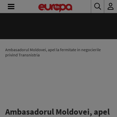
ACASĂ
ȘTIRI
RADIO
Ambasadorul Moldovei, apel la fermitate in negocierile
privind Transnistria
CONCURSURI
PODCAST
ASCULTĂ
LIVE
Ambasadorul Moldovei, apel