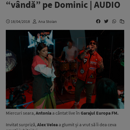
“vândă” pe Dominic | AUDIO
18/04/2018
Ana Stoian
Miercuri seara,
Antonia
a cântat live în
Garajul Europa FM.
Invitat surpriză,
Alex Velea
a glumit și a vrut să îi dea ceva