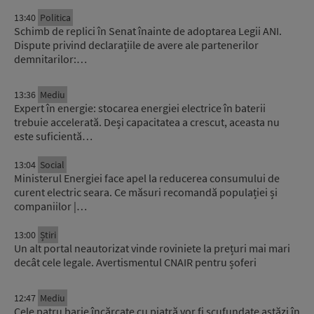
13:40
Politica
Schimb de replici în Senat înainte de adoptarea Legii ANI.
Dispute privind declarațiile de avere ale partenerilor
demnitarilor:…
13:36
Mediu
Expert în energie: stocarea energiei electrice în baterii
trebuie accelerată. Deși capacitatea a crescut, aceasta nu
este suficientă…
13:04
Social
Ministerul Energiei face apel la reducerea consumului de
curent electric seara. Ce măsuri recomandă populației și
companiilor |…
13:00
Știri
Un alt portal neautorizat vinde roviniete la prețuri mai mari
decât cele legale. Avertismentul CNAIR pentru șoferi
12:47
Mediu
Cele patru barje încărcate cu piatră vor fi scufundate astăzi în