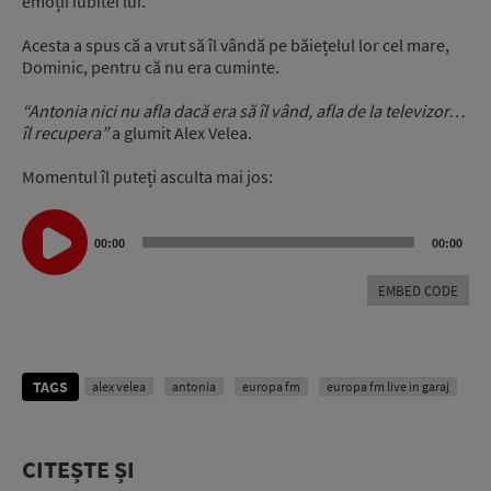
emoții iubitei lui.
Acesta a spus că a vrut să îl vândă pe băiețelul lor cel mare,
Dominic, pentru că nu era cuminte.
“Antonia nici nu afla dacă era să îl vând, afla de la televizor…
îl recupera”
a glumit Alex Velea.
Momentul îl puteți asculta mai jos:
Audio
Player
00:00
00:00
EMBED CODE
TAGS
alex velea
antonia
europa fm
europa fm live in garaj
CITEȘTE ȘI