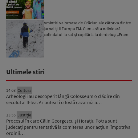
Amintiri valoroase de Crăciun ale câtorva dintre
jurnaliștii Europa FM. Cum arăta odinioară
colindatul la sat și copilăria la derdeluș: „Eram
atât de ...
Ultimele stiri
14:03
Cultură
Arheologii au descoperit lângă Colosseum o clădire din
secolul al II-lea. Ar putea fi o fostă cazarmă a…
13:55
Justiție
Procesul în care Călin Georgescu și Horațiu Potra sunt
judecați pentru tentativă la comiterea unor acțiuni împotriva
ordinii…