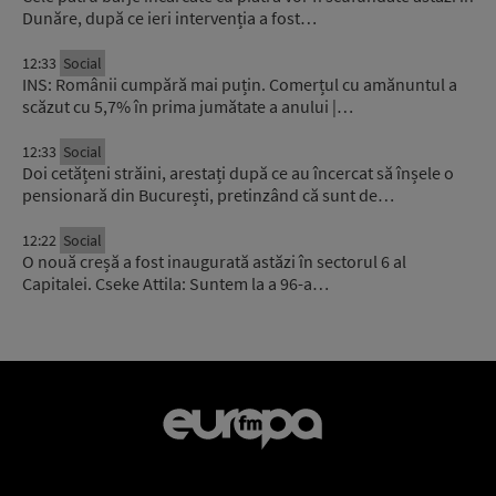
Dunăre, după ce ieri intervenția a fost…
12:33
Social
INS: Românii cumpără mai puțin. Comerțul cu amănuntul a
scăzut cu 5,7% în prima jumătate a anului |…
12:33
Social
Doi cetățeni străini, arestați după ce au încercat să înșele o
pensionară din București, pretinzând că sunt de…
12:22
Social
O nouă creșă a fost inaugurată astăzi în sectorul 6 al
Capitalei. Cseke Attila: Suntem la a 96-a…