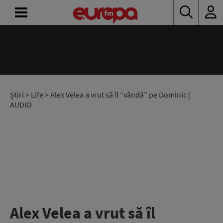
ACASĂ
ȘTIRI
RADIO
Știri
>
Life
> Alex Velea a vrut să îl “vândă” pe Dominic |
AUDIO
CONCURSURI
PODCAST
ASCULTĂ
LIVE
Alex Velea a vrut să îl