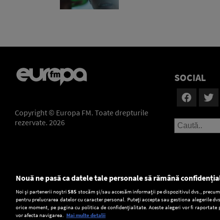
SOCIAL
Copyright © Europa FM. Toate drepturile
rezervate. 2026
Nouă ne pasă ca datele tale personale să rămână confidenția
Setări:
Noi și partenerii noștri
585
stocăm și/sau accesăm informații pe dispozitivul dvs., precum i
pentru prelucrarea datelor cu caracter personal. Puteți accepta sau gestiona alegerile dvs
Dark Mode
orice moment, pe pagina cu politica de confidențialitate. Aceste alegeri vor fi raportate 
vor afecta navigarea.
Mai multe detalii