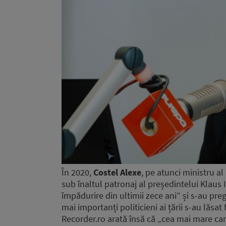
În 2020,
Costel Alexe
, pe atunci ministru a
sub înaltul patronaj al președintelui Klaus
împădurire din ultimii zece ani” și s-au pregă
mai importanți politicieni ai țării s-au lăsa
Recorder.ro arată însă că „cea mai mare cam