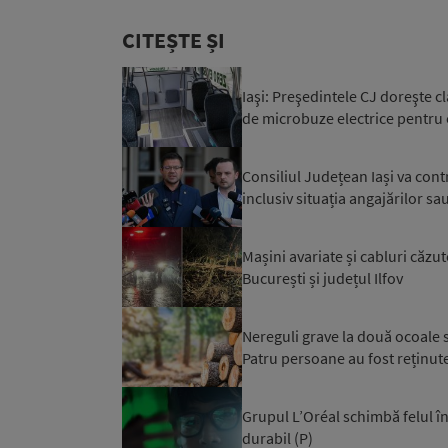
CITEȘTE ȘI
Iaşi: Preşedintele CJ doreşte c
de microbuze electrice pentru e
Consiliul Județean Iași va contr
inclusiv situația angajărilor sau
Mașini avariate și cabluri căzu
București și județul Ilfov
Nereguli grave la două ocoale s
Patru persoane au fost reținut
Grupul L’Oréal schimbă felul î
durabil (P)