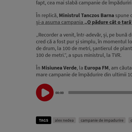
fapt, cea mai slabă campanie de împăduriri
În replică,
Ministrul Tanczos Barna
spune 
și-a asuma campania
„O pădure cât o țară
„Recorder a venit, într-adevăr, și, pe bună d
cred că a fost pur și simplu, în momentul loc
de drum, la 100 de metri, șantierul de plant
100 de metri.”, a spus ministrul, la TVR.
În
Misiunea Verde
, la
Europa FM
, am căuta
mare campanie de împădurire din ultimii 10 
Audio
00:00
Player
TAGS
alex nedea
campanie de impadurire