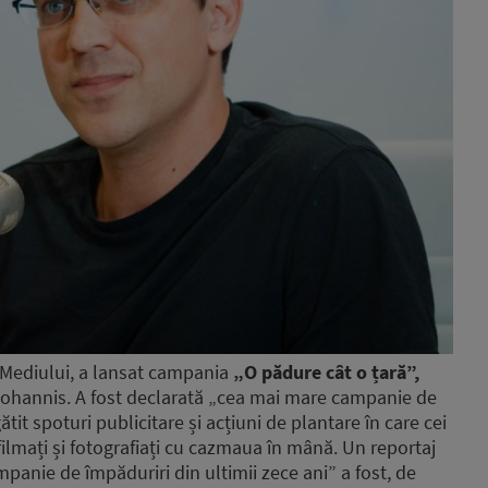
l Mediului, a lansat campania
„O pădure cât o țară”,
 Iohannis. A fost declarată „cea mai mare campanie de
tit spoturi publicitare și acțiuni de plantare în care cei
t filmați și fotografiați cu cazmaua în mână. Un reportaj
panie de împăduriri din ultimii zece ani” a fost, de