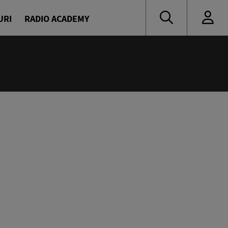
URI
RADIO ACADEMY
:55
Party