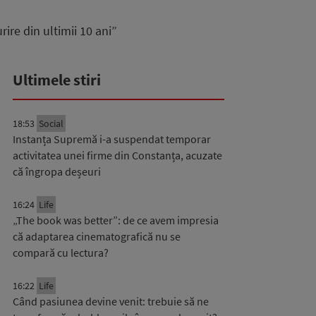
re din ultimii 10 ani”
Ultimele stiri
18:53
Social
Instanța Supremă i-a suspendat temporar
activitatea unei firme din Constanța, acuzate
că îngropa deșeuri
16:24
Life
„The book was better”: de ce avem impresia
că adaptarea cinematografică nu se
compară cu lectura?
16:22
Life
Când pasiunea devine venit: trebuie să ne