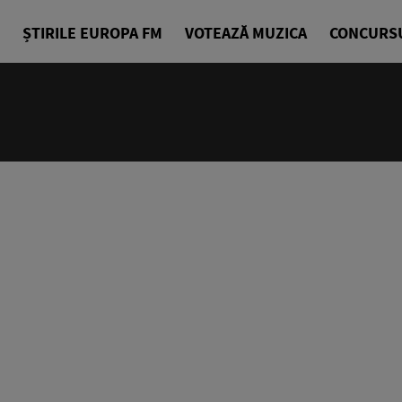
ȘTIRILE EUROPA FM
VOTEAZĂ MUZICA
CONCURS
18:00 - 23
Europa FM 
EuropaFM