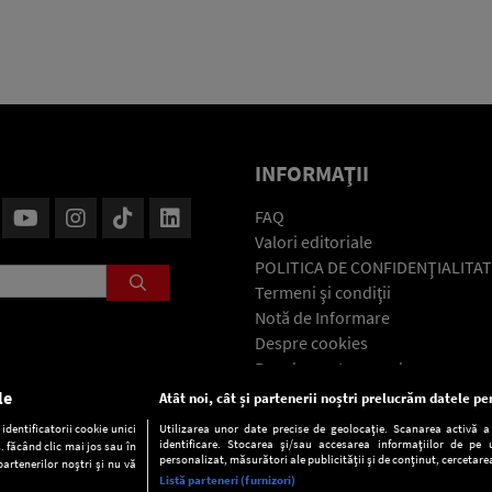
INFORMAŢII
FAQ
Valori editoriale
POLITICA DE CONFIDENŢIALITAT
Termeni şi condiţii
Notă de Informare
Despre cookies
Regulament general
GDPR
le
Atât noi, cât și partenerii noștri prelucrăm datele pen
Contact
dentificatorii cookie unici
Utilizarea unor date precise de geolocație. Scanarea activă a c
identificare. Stocarea și/sau accesarea informațiilor de pe u
. făcând clic mai jos sau în
personalizat, măsurători ale publicității și de conținut, cercetarea
partenerilor noștri și nu vă
Listă parteneri (furnizori)