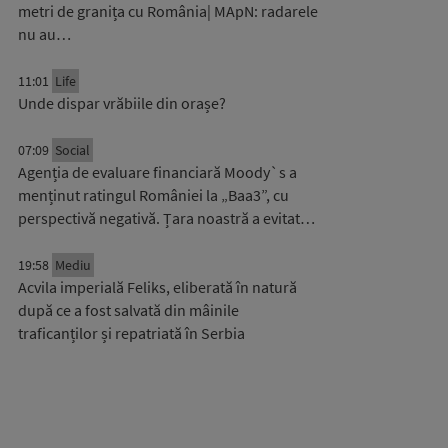
metri de granița cu România| MApN: radarele
nu au…
11:01
Life
Unde dispar vrăbiile din orașe?
07:09
Social
Agenția de evaluare financiară Moody`s a
menținut ratingul României la „Baa3”, cu
perspectivă negativă. Țara noastră a evitat…
19:58
Mediu
Acvila imperială Feliks, eliberată în natură
după ce a fost salvată din mâinile
traficanților și repatriată în Serbia