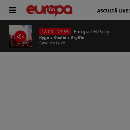
ASCULTĂ LIVE!
18:00 - 23:55
Europa FM Party
ACASĂ
Kygo x Khalid x Gryffin
Save My Love
ȘTIRI
RADIO
CONCURSURI
PODCAST
ASCULTĂ LIVE