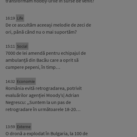
transformăm hobby-urile în surse de venit?
16:19
Life
De ce ascultăm aceeași melodie de zeci de
ori, până când nu o mai suportăm?
15:11
Social
7000 de lei amendă pentru echipajul de
ambulanță din Bacău care a oprit să
cumpere pepeni, în timp…
14:32
Economie
România evită retrogradarea, potrivit
evaluărilor agenției Moody’s| Adrian
Negrescu: ,,Suntem la un pas de
retrogradare în următoarele 18-20…
13:59
Externe
O dronă a explodat în Bulgaria, la 100 de