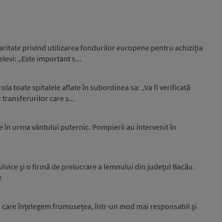
decrease
volume.
laritate privind utilizarea fondurilor europene pentru achiziția
levi: „Este important s...
ola toate spitalele aflate în subordinea sa: „Va fi verificată
 transferurilor care s...
te în urma vântului puternic. Pompierii au intervenit în
ilvice și o firmă de prelucrare a lemnului din județul Bacău.
e
n care înțelegem frumusețea, într-un mod mai responsabil și