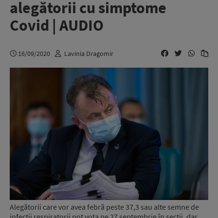
alegătorii cu simptome
Covid | AUDIO
16/09/2020
Lavinia Dragomir
Alegătorii care vor avea febră peste 37,3 sau alte semne de
infecții respiratorii pot vota pe 27 septembrie în secții, dar