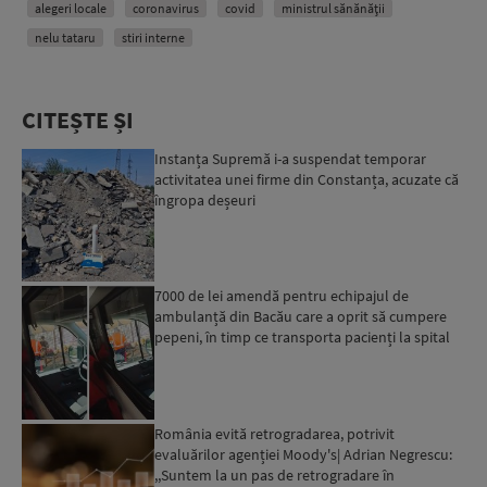
alegeri locale
coronavirus
covid
ministrul sănănății
nelu tataru
stiri interne
CITEȘTE ȘI
Instanța Supremă i-a suspendat temporar
activitatea unei firme din Constanța, acuzate că
îngropa deșeuri
7000 de lei amendă pentru echipajul de
ambulanță din Bacău care a oprit să cumpere
pepeni, în timp ce transporta pacienți la spital
România evită retrogradarea, potrivit
evaluărilor agenției Moody's| Adrian Negrescu:
,,Suntem la un pas de retrogradare în