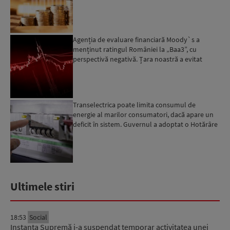
următoarele 18-20 de luni, ...
Agenția de evaluare financiară Moody`s a
menținut ratingul României la „Baa3”, cu
perspectivă negativă. Țara noastră a evitat
momentan retrogradarea...
Transelectrica poate limita consumul de
energie al marilor consumatori, dacă apare un
deficit în sistem. Guvernul a adoptat o Hotărâre
în acest sens...
Ultimele stiri
18:53
Social
Instanța Supremă i-a suspendat temporar activitatea unei