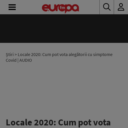
ACASĂ
ȘTIRI
RADIO
Știri
> Locale 2020: Cum pot vota alegătorii cu simptome
Covid | AUDIO
CONCURSURI
PODCAST
ASCULTĂ
LIVE
Locale 2020: Cum pot vota