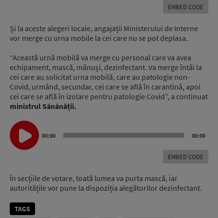
EMBED CODE
Și la aceste alegeri locale, angajații Ministerului de Interne
vor merge cu urna mobile la cei care nu se pot deplasa.
“Această urnă mobilă va merge cu personal care va avea
echipament, mască, mănuși, dezinfectant. Va merge întâi la
cei care au solicitat urna mobilă, care au patologie non-
Covid, urmând, secundar, cei care se află în carantină, apoi
cei care se află în izolare pentru patologie Covid”, a continuat
ministrul Sănănății.
Audio
Player
00:00
00:00
EMBED CODE
În secțiile de votare, toată lumea va purta mască, iar
autoritățile vor pune la dispoziția alegătorilor dezinfectant.
TAGS