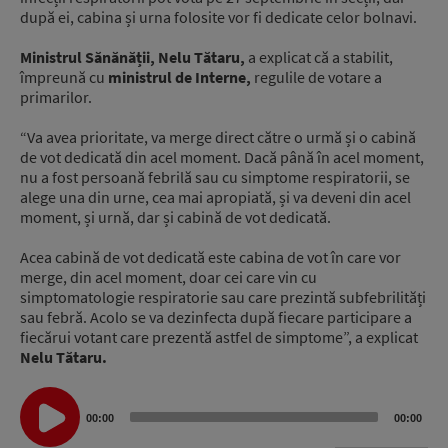
după ei, cabina și urna folosite vor fi dedicate celor bolnavi.
Ministrul Sănănății, Nelu Tătaru,
a explicat că a stabilit,
împreună cu
ministrul de Interne,
regulile de votare a
primarilor.
“Va avea prioritate, va merge direct către o urmă și o cabină
de vot dedicată din acel moment. Dacă până în acel moment,
nu a fost persoană febrilă sau cu simptome respiratorii, se
alege una din urne, cea mai apropiată, și va deveni din acel
moment, și urnă, dar și cabină de vot dedicată.
Acea cabină de vot dedicată este cabina de vot în care vor
merge, din acel moment, doar cei care vin cu
simptomatologie respiratorie sau care prezintă subfebrilități
sau febră. Acolo se va dezinfecta după fiecare participare a
fiecărui votant care prezentă astfel de simptome”, a explicat
Nelu Tătaru.
Audio
00:00
00:00
Player