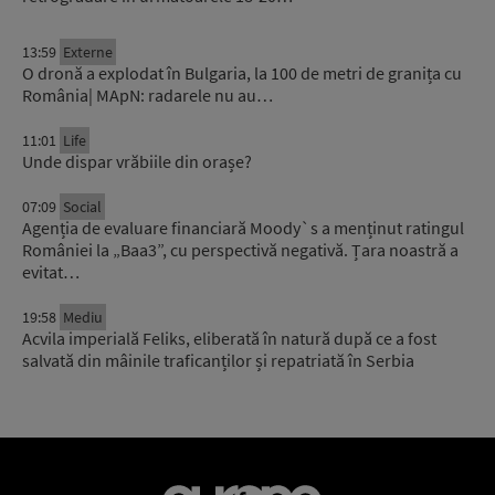
13:59
Externe
O dronă a explodat în Bulgaria, la 100 de metri de granița cu
România| MApN: radarele nu au…
11:01
Life
Unde dispar vrăbiile din orașe?
07:09
Social
Agenția de evaluare financiară Moody`s a menținut ratingul
României la „Baa3”, cu perspectivă negativă. Țara noastră a
evitat…
19:58
Mediu
Acvila imperială Feliks, eliberată în natură după ce a fost
salvată din mâinile traficanților și repatriată în Serbia