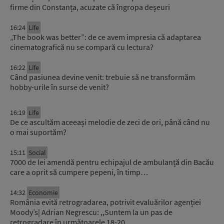
firme din Constanța, acuzate că îngropa deșeuri
16:24
Life
„The book was better”: de ce avem impresia că adaptarea
cinematografică nu se compară cu lectura?
16:22
Life
Când pasiunea devine venit: trebuie să ne transformăm
hobby-urile în surse de venit?
16:19
Life
De ce ascultăm aceeași melodie de zeci de ori, până când nu
o mai suportăm?
15:11
Social
7000 de lei amendă pentru echipajul de ambulanță din Bacău
care a oprit să cumpere pepeni, în timp…
14:32
Economie
România evită retrogradarea, potrivit evaluărilor agenției
Moody’s| Adrian Negrescu: ,,Suntem la un pas de
retrogradare în următoarele 18-20…