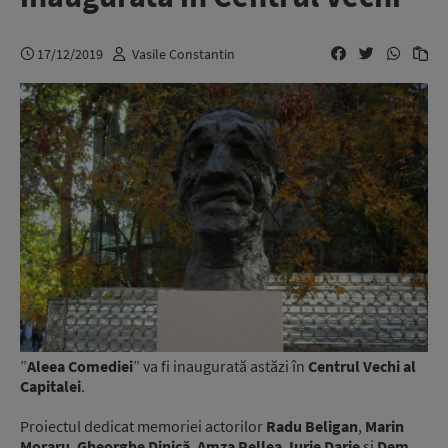
17/12/2019
Vasile Constantin
”
Aleea Comediei
” va fi inaugurată astăzi în
Centrul Vechi al
Capitalei
.
Proiectul dedicat memoriei actorilor
Radu Beligan
,
Marin
Moraru
,
Gheorghe Dinică
,
Amza Pellea
,
Iurie Darie
și
Dem