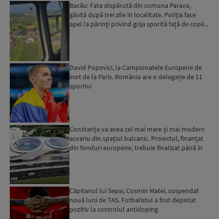
Bacău: Fata dispărută din comuna Parava,
găsită după trei zile în localitate. Poliția face
apel la părinți privind grija sporită față de copii...
David Popovici, la Campionatele Europene de
înot de la Paris. România are o delegație de 11
sportivi
Constanța va avea cel mai mare și mai modern
acvariu din spațiul balcanic. Proiectul, finanțat
din fonduri europene, trebuie finalizat până în
2029...
Căpitanul lui Sepsi, Cosmin Matei, suspendat
nouă luni de TAS. Fotbalistul a fost depistat
pozitiv la controlul antidoping