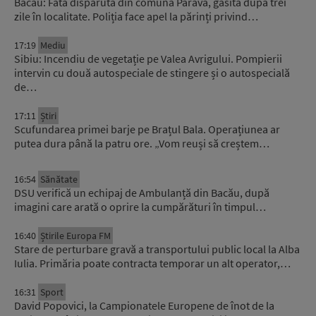
Bacău: Fata dispărută din comuna Parava, găsită după trei
zile în localitate. Poliția face apel la părinți privind…
17:19
Mediu
Sibiu: Incendiu de vegetație pe Valea Avrigului. Pompierii
intervin cu două autospeciale de stingere și o autospecială
de…
17:11
Știri
Scufundarea primei barje pe Brațul Bala. Operațiunea ar
putea dura până la patru ore. „Vom reuși să creștem…
16:54
Sănătate
DSU verifică un echipaj de Ambulanță din Bacău, după
imagini care arată o oprire la cumpărături în timpul…
16:40
Știrile Europa FM
Stare de perturbare gravă a transportului public local la Alba
Iulia. Primăria poate contracta temporar un alt operator,…
16:31
Sport
David Popovici, la Campionatele Europene de înot de la