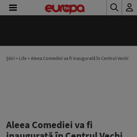
ACASĂ
ȘTIRI
RADIO
Știri
>
Life
> Aleea Comediei va fi inaugurată în Centrul Vechi
CONCURSURI
PODCAST
ASCULTĂ
LIVE
Aleea Comediei va fi
inaugurată în Centrul Vechi