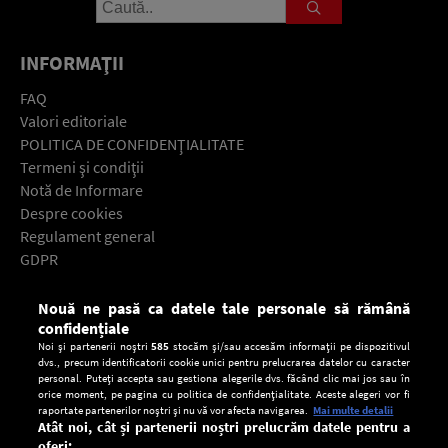
INFORMAŢII
FAQ
Valori editoriale
POLITICA DE CONFIDENŢIALITATE
Termeni şi condiţii
Notă de Informare
Despre cookies
Regulament general
GDPR
Contact
Nouă ne pasă ca datele tale personale să rămână
Descarcă gratuit aplicaţia Europa FM pentru smartphone:
confidențiale
Noi și partenerii noștri
585
stocăm și/sau accesăm informații pe dispozitivul
dvs., precum identificatorii cookie unici pentru prelucrarea datelor cu caracter
personal. Puteți accepta sau gestiona alegerile dvs. făcând clic mai jos sau în
orice moment, pe pagina cu politica de confidențialitate. Aceste alegeri vor fi
raportate partenerilor noștri și nu vă vor afecta navigarea.
Mai multe detalii
Atât noi, cât și partenerii noștri prelucrăm datele pentru a
oferi: