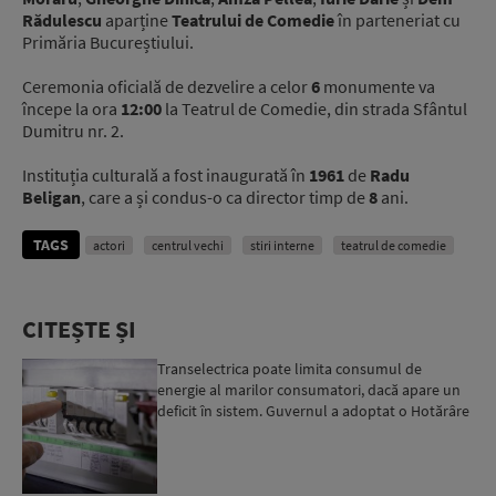
Rădulescu
aparține
Teatrului de Comedie
în parteneriat cu
Primăria Bucureștiului.
Ceremonia oficială de dezvelire a celor
6
monumente va
începe la ora
12:00
la Teatrul de Comedie, din strada Sfântul
Dumitru nr. 2.
Instituția culturală a fost inaugurată în
1961
de
Radu
Beligan
, care a și condus-o ca director timp de
8
ani.
TAGS
actori
centrul vechi
stiri interne
teatrul de comedie
CITEȘTE ȘI
Transelectrica poate limita consumul de
energie al marilor consumatori, dacă apare un
deficit în sistem. Guvernul a adoptat o Hotărâre
în acest sens...