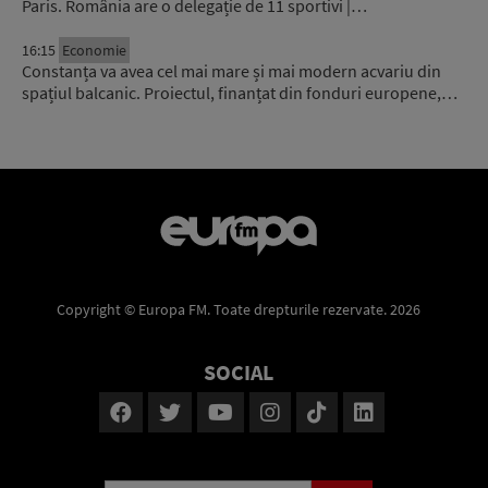
Paris. România are o delegație de 11 sportivi |…
16:15
Economie
Constanța va avea cel mai mare și mai modern acvariu din
spațiul balcanic. Proiectul, finanțat din fonduri europene,…
Copyright © Europa FM. Toate drepturile rezervate. 2026
SOCIAL