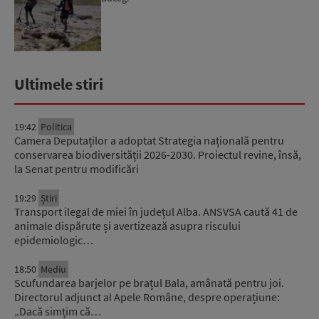
Ultimele stiri
19:42
Politica
Camera Deputaților a adoptat Strategia națională pentru
conservarea biodiversității 2026-2030. Proiectul revine, însă,
la Senat pentru modificări
19:29
Știri
Transport ilegal de miei în județul Alba. ANSVSA caută 41 de
animale dispărute și avertizează asupra riscului
epidemiologic…
18:50
Mediu
Scufundarea barjelor pe brațul Bala, amânată pentru joi.
Directorul adjunct al Apele Române, despre operațiune:
„Dacă simțim că…