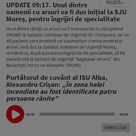
ÎNAINTE »
UPDATE 09:17. Unul dintre
oamenii cu arsuri va fi dus inițial la SJU
Mureș, pentru îngrijiri de specialitate
Unul dintre răniții cu arsuri va fi transportat cu elicopterul
SMURD la Spitalul Județean de Urgență din Timișoara, iar un
alt pacient, care prezintă un traumatism craniocerebral și
arsuri, va fi dus la Spitalul Județean de Urgență Mureș,
urmând ca, după acordarea îngrijirile de specialitate, să fie
transferată la Spitalul de Urgență “Bagdasar-Arseni” din
București, tot cu un elicopter SMURD.
Purtătorul de cuvânt al ISU Alba,
Alexandru Crișan:
„În zona halei
incendiate au fost identificate patru
persoane rănite”
Audio
Player
00:00
00:00
EMBED CODE