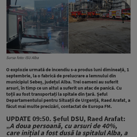
Sursa foto: ISU Alba
O explozie urmată de incendiu s-a produs luni dimineață, 1
septembrie, la o fabrică de prelucrare a lemnului din
municipiul Sebeș, județul Alba. Trei oameni au suferit
arsuri, în timp ce un altul a suferit un atac de panică. Cu
toții au fost transportați la spitale din țară. Șeful
Departamentului pentru Situații de Urgență, Raed Arafat, a
făcut mai multe precizări, contactat de Europa FM.
UPDATE 09:50. Șeful DSU, Raed Arafat:
„
A doua persoană, cu arsuri de 40%,
care inițial a fost dusă la spitalul Alba, a