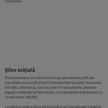
Timișoara.
Știre inițială
Două persoane au suferit arsuri pe aproximativ 20% din
suprafața corporală și vor fi transportate la spital, transmite
ISU Alba. Alte două, care au suferit traumatisme, primesc
îngrijiri medicale la fața locului. La intervenție este prezent și
un elicopter SMURD.
La fabrica unde a izbucnit incendiul au fost alocate 5 mașini