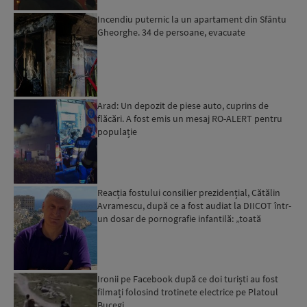
Incendiu puternic la un apartament din Sfântu
Gheorghe. 34 de persoane, evacuate
Arad: Un depozit de piese auto, cuprins de
flăcări. A fost emis un mesaj RO-ALERT pentru
populație
Reacția fostului consilier prezidențial, Cătălin
Avramescu, după ce a fost audiat la DIICOT într-
un dosar de pornografie infantilă: „toată
povestea es...
Ironii pe Facebook după ce doi turiști au fost
filmați folosind trotinete electrice pe Platoul
Bucegi