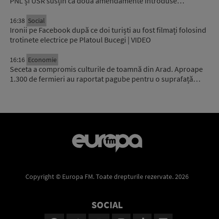
PNL și USR susțin că două amendamente introduse…
16:38
Social
Ironii pe Facebook după ce doi turiști au fost filmați folosind
trotinete electrice pe Platoul Bucegi | VIDEO
16:16
Economie
Seceta a compromis culturile de toamnă din Arad. Aproape
1.300 de fermieri au raportat pagube pentru o suprafață…
Copyright © Europa FM. Toate drepturile rezervate. 2026
SOCIAL