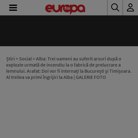
ACASĂ
ȘTIRI
RADIO
Știri
>
Social
> Alba: Trei oameni au suferit arsuri după o
explozie urmată de incendiu la o fabrică de prelucrare a
lemnului. Arafat: Doi vor fi internați la București și Timișoara.
CONCURSURI
Al treilea va primi îngrijiri la Alba | GALERIE FOTO
PODCAST
ASCULTĂ
LIVE