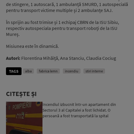
de stingere, 1 autoscară, 1 ambulanță SMURD, 1 autospecială
pentru transport victime multiple și 2 ambulanțe SAJ.
În sprijin au fost trimise și 1 echipaj CBRN de la ISU Sibiu,
respectiv autospeciala pentru transport roboți de la ISU
Mureș.
Misiunea este în dinamică.
Autori:
Florentina Mihăiță, Ana Stanciu, Claudia Cociug
TAGS
alba
fabrica lemn
incendiu
stiri interne
CITEȘTE ȘI
Incendiul izbucnit într-un apartament din
Sectorul 3 al Capitalei a fost lichidat. O
persoană a fost transportată la spital