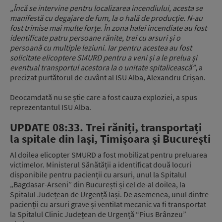
„Încă se intervine pentru localizarea incendiului, acesta se
manifestă cu degajare de fum, la o hală de producție. N-au
fost trimise mai multe forțe. În zona halei incendiate au fost
identificate patru persoane rănite, trei cu arsuri și o
persoană cu multiple leziuni. Iar pentru acestea au fost
solicitate elicoptere SMURD pentru a veni și a le prelua și
eventual transportul acestora la o unitate spitalicească”
, a
precizat purtătorul de cuvânt al ISU Alba, Alexandru Crișan.
Deocamdată nu se știe care a fost cauza exploziei, a spus
reprezentantul ISU Alba.
UPDATE 08:33. Trei răniți, transportați
la spitale din Iași, Timișoara și București
Al doilea elicopter SMURD a fost mobilizat pentru preluarea
victimelor. Ministerul Sănătății a identificat două locuri
disponibile pentru pacienții cu arsuri, unul la Spitalul
„Bagdasar-Arseni” din București și cel de-al doilea, la
Spitalul Județean de Urgență Iași. De asemenea, unul dintre
pacienții cu arsuri grave și ventilat mecanic va fi transportat
la Spitalul Clinic Județean de Urgență “Pius Brânzeu”