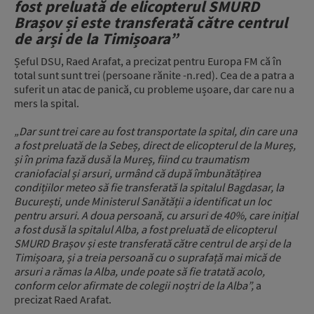
fost preluată de elicopterul SMURD
Brașov și este transferată către centrul
de arși de la Timișoara”
Șeful DSU, Raed Arafat, a precizat pentru Europa FM că în
total sunt sunt trei (persoane rănite -n.red). Cea de a patra a
suferit un atac de panică, cu probleme ușoare, dar care nu a
mers la spital.
„Dar sunt trei care au fost transportate la spital, din care una
a fost preluată de la Sebeș, direct de elicopterul de la Mureș,
și în prima fază dusă la Mureș, fiind cu traumatism
craniofacial și arsuri, urmând că după îmbunătățirea
condițiilor meteo să fie transferată la spitalul Bagdasar, la
București, unde Ministerul Sanătății a identificat un loc
pentru arsuri. A doua persoană, cu arsuri de 40%, care inițial
a fost dusă la spitalul Alba, a fost preluată de elicopterul
SMURD Brașov și este transferată către centrul de arși de la
Timișoara, și a treia persoană cu o suprafață mai mică de
arsuri a rămas la Alba, unde poate să fie tratată acolo,
conform celor afirmate de colegii noștri de la Alba”,
a
precizat Raed Arafat.