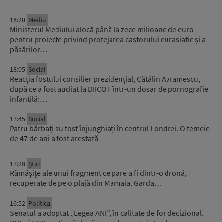
18:20
Mediu
Ministerul Mediului alocă până la zece milioane de euro
pentru proiecte privind protejarea castorului eurasiatic și a
păsărilor…
18:05
Social
Reacția fostului consilier prezidențial, Cătălin Avramescu,
după ce a fost audiat la DIICOT într-un dosar de pornografie
infantilă:…
17:45
Social
Patru bărbați au fost înjunghiați în centrul Londrei. O femeie
de 47 de ani a fost arestată
17:28
Știri
Rămășițe ale unui fragment ce pare a fi dintr-o dronă,
recuperate de pe o plajă din Mamaia. Garda…
16:52
Politica
Senatul a adoptat „Legea ANI”, în calitate de for decizional.