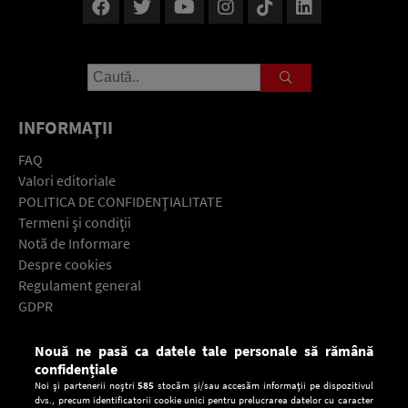
INFORMAŢII
FAQ
Valori editoriale
POLITICA DE CONFIDENŢIALITATE
Termeni şi condiţii
Notă de Informare
Despre cookies
Regulament general
GDPR
Contact
Nouă ne pasă ca datele tale personale să rămână
Descarcă gratuit aplicaţia Europa FM pentru smartphone:
confidențiale
Noi și partenerii noștri
585
stocăm și/sau accesăm informații pe dispozitivul
dvs., precum identificatorii cookie unici pentru prelucrarea datelor cu caracter