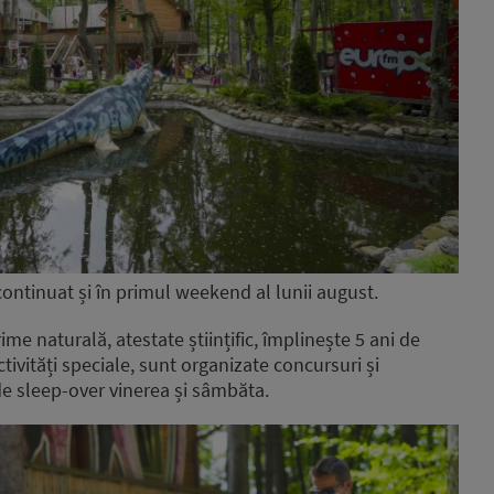
ontinuat și în primul weekend al lunii august.
ime naturală, atestate științific, împlinește 5 ani de
ctivități speciale, sunt organizate concursuri și
 de sleep-over vinerea și sâmbăta.