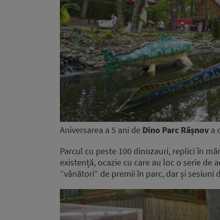
Aniversarea a 5 ani de
Dino Parc Râșnov
a c
Parcul cu peste 100 dinozauri, replici în măr
existență, ocazie cu care au loc o serie de a
”vânători” de premii în parc, dar și sesiuni