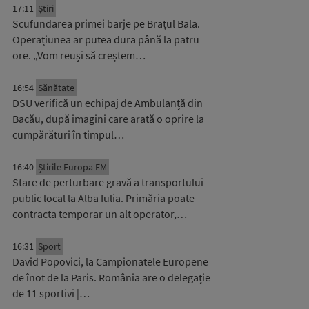
17:11
Știri
Scufundarea primei barje pe Brațul Bala.
Operațiunea ar putea dura până la patru
ore. „Vom reuși să creștem…
16:54
Sănătate
DSU verifică un echipaj de Ambulanță din
Bacău, după imagini care arată o oprire la
cumpărături în timpul…
16:40
Știrile Europa FM
Stare de perturbare gravă a transportului
public local la Alba Iulia. Primăria poate
contracta temporar un alt operator,…
16:31
Sport
David Popovici, la Campionatele Europene
de înot de la Paris. România are o delegație
de 11 sportivi |…