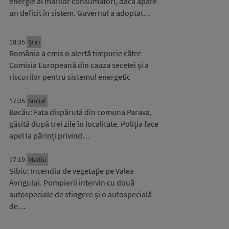
energie al marilor consumatori, dacă apare
un deficit în sistem. Guvernul a adoptat…
18:35
Știri
România a emis o alertă timpurie către
Comisia Europeană din cauza secetei și a
riscurilor pentru sistemul energetic
17:35
Social
Bacău: Fata dispărută din comuna Parava,
găsită după trei zile în localitate. Poliția face
apel la părinți privind…
17:19
Mediu
Sibiu: Incendiu de vegetație pe Valea
Avrigului. Pompierii intervin cu două
autospeciale de stingere și o autospecială
de…