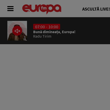
ASCULTĂ LIVE!
07:00 - 10:00
ACASĂ
Bună dimineața, Europa!
Radu Tirim
ȘTIRI
RADIO
CONCURSURI
PODCAST
ASCULTĂ LIVE