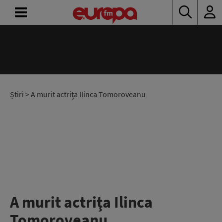
ACASĂ
ȘTIRI
RADIO
Știri
> A murit actriţa Ilinca Tomoroveanu
CONCURSURI
PODCAST
ASCULTĂ
LIVE
A murit actriţa Ilinca
Tomoroveanu