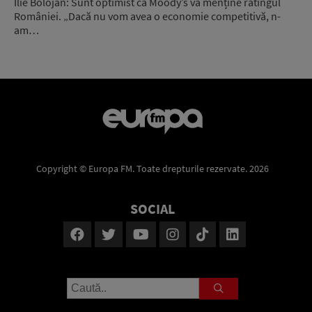
Ilie Bolojan: Sunt optimist că Moody’s va menține ratingul
României. „Dacă nu vom avea o economie competitivă, n-
am…
Copyright © Europa FM. Toate drepturile rezervate. 2026
SOCIAL