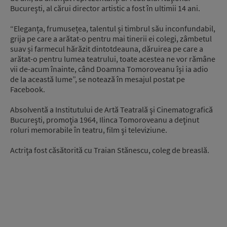
Bucureşti, al cărui director artistic a fost în ultimii 14 ani.
“Eleganța, frumusețea, talentul și timbrul său inconfundabil,
grija pe care a arătat-o pentru mai tinerii ei colegi, zâmbetul
suav și farmecul hărăzit dintotdeauna, dăruirea pe care a
arătat-o pentru lumea teatrului, toate acestea ne vor rămâne
vii de-acum înainte, când Doamna Tomoroveanu își ia adio
de la această lume”, se notează în mesajul postat pe
Facebook.
Absolventă a Institutului de Artă Teatrală şi Cinematografică
Bucureşti, promoţia 1964, Ilinca Tomoroveanu a deţinut
roluri memorabile în teatru, film şi televiziune.
Actriţa fost căsătorită cu Traian Stănescu, coleg de breaslă.