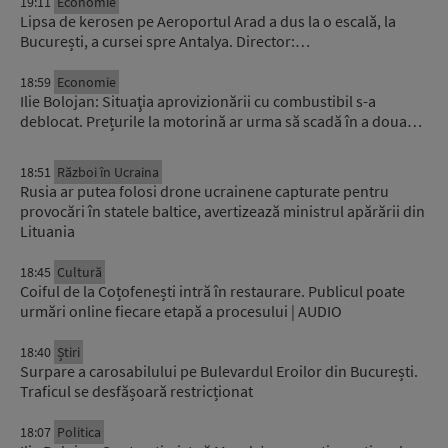
19:11
Economie
Lipsa de kerosen pe Aeroportul Arad a dus la o escală, la
București, a cursei spre Antalya. Director:…
18:59
Economie
Ilie Bolojan: Situaţia aprovizionării cu combustibil s-a
deblocat. Prețurile la motorină ar urma să scadă în a doua…
18:51
Război în Ucraina
Rusia ar putea folosi drone ucrainene capturate pentru
provocări în statele baltice, avertizează ministrul apărării din
Lituania
18:45
Cultură
Coiful de la Coțofenești intră în restaurare. Publicul poate
urmări online fiecare etapă a procesului | AUDIO
18:40
Știri
Surpare a carosabilului pe Bulevardul Eroilor din București.
Traficul se desfășoară restricționat
18:07
Politica