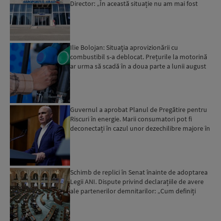
Director: „În această situație nu am mai fost
deloc”...
Ilie Bolojan: Situaţia aprovizionării cu
combustibil s-a deblocat. Prețurile la motorină
ar urma să scadă în a doua parte a lunii august
Guvernul a aprobat Planul de Pregătire pentru
Riscuri în energie. Marii consumatori pot fi
deconectați în cazul unor dezechilibre majore în
sistemul e...
Schimb de replici în Senat înainte de adoptarea
Legii ANI. Dispute privind declarațiile de avere
ale partenerilor demnitarilor: „Cum definiți
amantele...