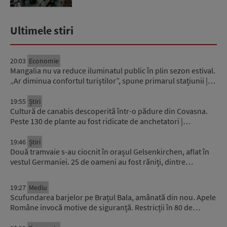
Ultimele stiri
20:03
Economie
Mangalia nu va reduce iluminatul public în plin sezon estival.
„Ar diminua confortul turiștilor”, spune primarul stațiunii |…
19:55
Știri
Cultură de canabis descoperită într-o pădure din Covasna.
Peste 130 de plante au fost ridicate de anchetatori |…
19:46
Știri
Două tramvaie s-au ciocnit în orașul Gelsenkirchen, aflat în
vestul Germaniei. 25 de oameni au fost răniți, dintre…
19:27
Mediu
Scufundarea barjelor pe Brațul Bala, amânată din nou. Apele
Române invocă motive de siguranță. Restricții în 80 de…