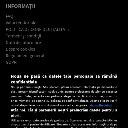
INFORMAŢII
FAQ
Valori editoriale
POLITICA DE CONFIDENŢIALITATE
Termeni şi condiţii
Notă de Informare
Despre cookies
Regulament general
GDPR
Contact
Nouă ne pasă ca datele tale personale să rămână
Descarcă gratuit aplicaţia Europa FM pentru smartphone:
confidențiale
Noi și partenerii noștri
585
stocăm și/sau accesăm informații pe dispozitivul
dvs., precum identificatorii cookie unici pentru prelucrarea datelor cu caracter
personal. Puteți accepta sau gestiona alegerile dvs. făcând clic mai jos sau în
orice moment, pe pagina cu politica de confidențialitate. Aceste alegeri vor fi
raportate partenerilor noștri și nu vă vor afecta navigarea.
Mai multe detalii
Atât noi, cât și partenerii noștri prelucrăm datele pentru a
oferi:
Utilizarea unor date precise de geolocație. Scanarea activă a caracteristicilor
dispozitivului pentru identificare. Stocarea și/sau accesarea informațiilor de pe