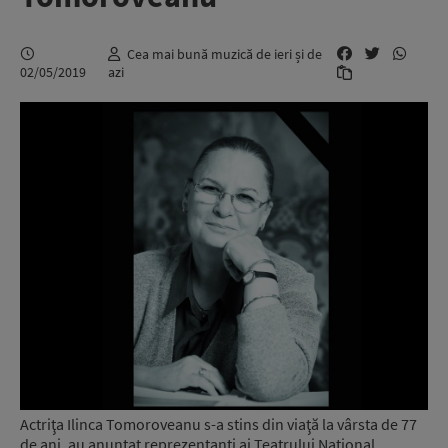
Cea mai bună muzică de ieri și de
02/05/2019
azi
Actriţa Ilinca Tomoroveanu s-a stins din viaţă la vârsta de 77
de ani, au anunţat reprezentanţi ai Teatrului Naţional