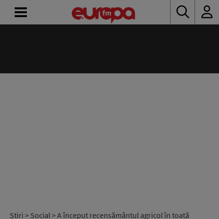
ACASĂ
ȘTIRI
RADIO
CONCURSURI
PODCAST
ASCULTĂ
LIVE
Știri
>
Social
> A început recensământul agricol în toată