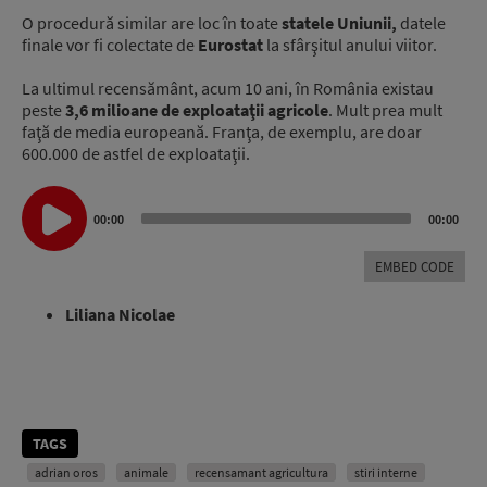
O procedură similar are loc în toate
statele Uniunii,
datele
finale vor fi colectate de
Eurostat
la sfârşitul anului viitor.
La ultimul recensământ, acum 10 ani, în România existau
peste
3,6 milioane de exploataţii agricole
. Mult prea mult
faţă de media europeană. Franţa, de exemplu, are doar
600.000 de astfel de exploataţii.
Audio
Player
00:00
00:00
EMBED CODE
Liliana Nicolae
TAGS
adrian oros
animale
recensamant agricultura
stiri interne