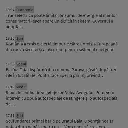
19:34
Economie
Transelectrica poate limita consumul de energie al marilor
consumatori, dacă apare un deficit în sistem. Guvernul a
adoptat…
18:35
Știri
România a emis o alertă timpurie către Comisia Europeană
din cauza secetei și a riscurilor pentru sistemul energetic
17:35
Social
Bacău: Fata dispărută din comuna Parava, găsită după trei
zile în localitate. Poliția face apel la părinți privind…
17:19
Mediu
Sibiu: Incendiu de vegetație pe Valea Avrigului. Pompierii
intervin cu două autospeciale de stingere și o autospecială
de…
17:11
Știri
Scufundarea primei barje pe Brațul Bala. Operațiunea ar
putea dura până la patru ore. „Vom reuși să creștem…