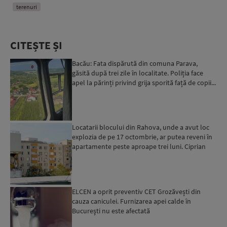
terenuri
CITEȘTE ȘI
Bacău: Fata dispărută din comuna Parava,
găsită după trei zile în localitate. Poliția face
apel la părinți privind grija sporită față de copii...
Locatarii blocului din Rahova, unde a avut loc
explozia de pe 17 octombrie, ar putea reveni în
apartamente peste aproape trei luni. Ciprian
Ciucu: Vor...
ELCEN a oprit preventiv CET Grozăvești din
cauza caniculei. Furnizarea apei calde în
Bucureşti nu este afectată