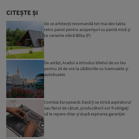
CITEȘTE ȘI
De ce arhitecții recomandă tot mai des tabla
retro panel pentru acoperișuri cu pantă mică și
ce variante oferă Bilka (P)
De astăzi, Aradul a introdus biletul de un leu
pentru 24 de ore la călătoriile cu tramvaiele și
autobuzele
Comisia Europeană: Dacă ți se strică aspiratorul
sau fierul de călcat, producătorii vor fi obligați
să le repare chiar și după expirarea garanției
leg...