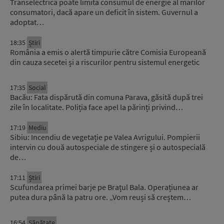
Transelectrica poate limita consumul de energie al marilor
consumatori, dacă apare un deficit în sistem. Guvernul a
adoptat…
18:35
Știri
România a emis o alertă timpurie către Comisia Europeană
din cauza secetei și a riscurilor pentru sistemul energetic
17:35
Social
Bacău: Fata dispărută din comuna Parava, găsită după trei
zile în localitate. Poliția face apel la părinți privind…
17:19
Mediu
Sibiu: Incendiu de vegetație pe Valea Avrigului. Pompierii
intervin cu două autospeciale de stingere și o autospecială
de…
17:11
Știri
Scufundarea primei barje pe Brațul Bala. Operațiunea ar
putea dura până la patru ore. „Vom reuși să creștem…
16:54
Sănătate