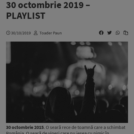
30 octombrie 2019 –
PLAYLIST
30/10/2019
Toader Paun
30 octombrie 2015
. O seară rece de toamnă care a schimbat
România. O seară de vineri care nu ieșea cu nimic în