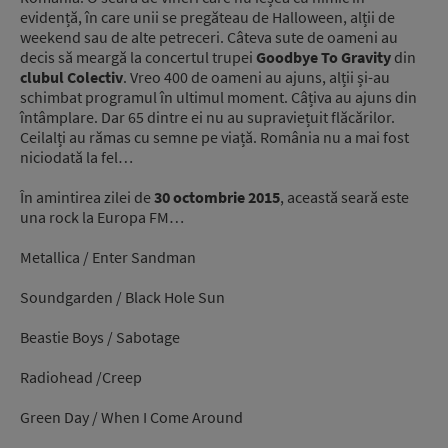
evidență, în care unii se pregăteau de Halloween, alții de
weekend sau de alte petreceri. Câteva sute de oameni au
decis să meargă la concertul trupei
Goodbye To Gravity
din
clubul Colectiv
. Vreo 400 de oameni au ajuns, alții și-au
schimbat programul în ultimul moment. Câțiva au ajuns din
întâmplare. Dar 65 dintre ei nu au supraviețuit flăcărilor.
Ceilalți au rămas cu semne pe viață. România nu a mai fost
niciodată la fel…
În amintirea zilei de
30 octombrie 2015
, această seară este
una rock la Europa FM…
Metallica / Enter Sandman
Soundgarden / Black Hole Sun
Beastie Boys / Sabotage
Radiohead /Creep
Green Day / When I Come Around