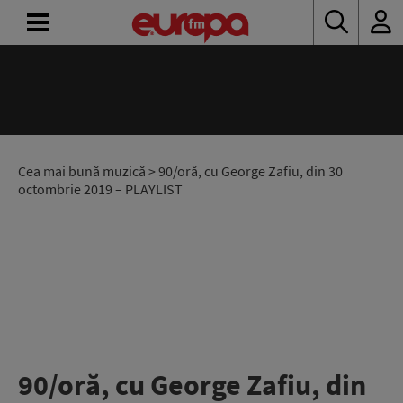
ACASĂ
ȘTIRI
RADIO
Cea mai bună muzică
> 90/oră, cu George Zafiu, din 30
octombrie 2019 – PLAYLIST
CONCURSURI
PODCAST
ASCULTĂ
LIVE
90/oră, cu George Zafiu, din