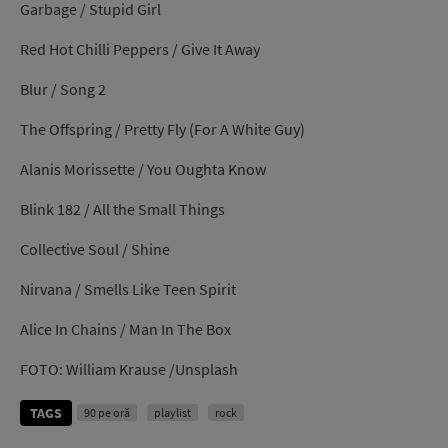
Garbage / Stupid Girl
Red Hot Chilli Peppers / Give It Away
Blur / Song 2
The Offspring / Pretty Fly (For A White Guy)
Alanis Morissette / You Oughta Know
Blink 182 / All the Small Things
Collective Soul / Shine
Nirvana / Smells Like Teen Spirit
Alice In Chains / Man In The Box
FOTO: William Krause /Unsplash
TAGS
90 pe oră
playlist
rock