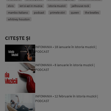
elvis
ieri si azi in muzica
istoria muzicii
jailhouse rock
mambo italiano
podcast
primele stiri
queen
the beatles
whitney houston
CITEȘTE ȘI
INFOMANIA • 18 ianuarie în istoria muzicii |
PODCAST
INFOMANIA • 8 ianuarie în istoria muzicii |
PODCAST
INFOMANIA • 12 februarie în istoria muzicii |
PODCAST