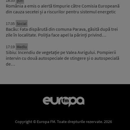
18:35
Știri
România a emis o alertă timpurie către Comisia Europeană
din cauza secetei și a riscurilor pentru sistemul energetic
17:35
Social
Bacău: Fata dispărută din comuna Parava, găsită după trei
zile în localitate. Poliția face apel la părinți privind…
17:19
Mediu
Sibiu: Incendiu de vegetație pe Valea Avrigului. Pompierii
intervin cu două autospeciale de stingere și o autospecială
de…
Copyright © Europa FM. Toate drepturile rezervate. 2026