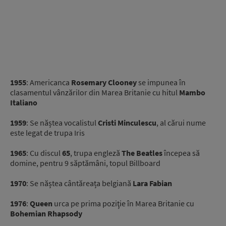
1955
: Americanca
Rosemary Clooney
se impunea în
clasamentul vânzărilor din Marea Britanie cu hitul
Mambo
Italiano
1959
: Se năștea vocalistul
Cristi Minculescu
, al cărui nume
este legat de trupa Iris
1965
: Cu discul
65
, trupa engleză
The Beatles
începea să
domine, pentru 9 săptămâni, topul Billboard
1970
: Se năștea cântăreața belgiană
Lara Fabian
1976
:
Queen
urca pe prima poziţie în Marea Britanie cu
Bohemian Rhapsody