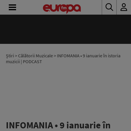
ACASĂ
ȘTIRI
RADIO
Știri
>
Călătorii Muzicale
> INFOMANIA • 9 ianuarie în istoria
muzicii | PODCAST
CONCURSURI
PODCAST
ASCULTĂ
LIVE
INFOMANIA • 9 ianuarie în