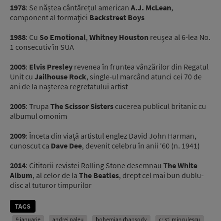
1978
: Se năștea cântărețul american
A.J. McLean
,
component al formaţiei
Backstreet Boys
1988
: Cu
So Emotional
,
Whitney Houston
reuşea al 6-lea No.
1 consecutiv în SUA
2005
:
Elvis Presley
revenea în fruntea vânzărilor din Regatul
Unit cu
Jailhouse Rock
, single-ul marcând atunci cei 70 de
ani de la naşterea regretatului artist
2005
: Trupa
The Scissor Sisters
cucerea publicul britanic cu
albumul omonim
2009
: Înceta din viaţă artistul englez David John Harman,
cunoscut ca
Dave Dee
, devenit celebru în anii ’60 (n. 1941)
2014
: Cititorii revistei Rolling Stone desemnau
The White
Album
, al celor de la
The Beatles
, drept cel mai bun dublu-
disc al tuturor timpurilor
TAGS
9 ianuarie
andrei paleu
bohemian rhapsody
cristi minculescu