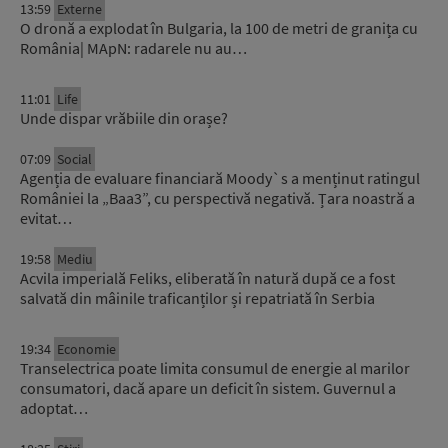
13:59
Externe
O dronă a explodat în Bulgaria, la 100 de metri de granița cu
România| MApN: radarele nu au…
11:01
Life
Unde dispar vrăbiile din orașe?
07:09
Social
Agenția de evaluare financiară Moody`s a menținut ratingul
României la „Baa3”, cu perspectivă negativă. Țara noastră a
evitat…
19:58
Mediu
Acvila imperială Feliks, eliberată în natură după ce a fost
salvată din mâinile traficanților și repatriată în Serbia
19:34
Economie
Transelectrica poate limita consumul de energie al marilor
consumatori, dacă apare un deficit în sistem. Guvernul a
adoptat…