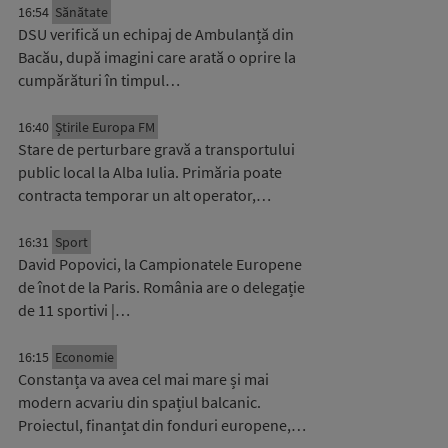
16:54
Sănătate
DSU verifică un echipaj de Ambulanță din
Bacău, după imagini care arată o oprire la
cumpărături în timpul…
16:40
Știrile Europa FM
Stare de perturbare gravă a transportului
public local la Alba Iulia. Primăria poate
contracta temporar un alt operator,…
16:31
Sport
David Popovici, la Campionatele Europene
de înot de la Paris. România are o delegație
de 11 sportivi |…
16:15
Economie
Constanța va avea cel mai mare și mai
modern acvariu din spațiul balcanic.
Proiectul, finanțat din fonduri europene,…