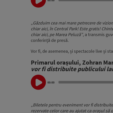
Player
00:00
„Găzduim cea mai mare petrecere de viziona
chiar aici, în Central Park! Este gratis! Ch
chiar aici, pe Marea Peluză”
, a transmis gu
conferință de presă.
Vor fi, de asemenea, și spectacole live și s
Primarul orașului, Zohran M
vor fi distribuite publicului l
Audio
Player
00:00
„Biletele pentru eveniment vor fi distribuit
rezervate celor care au ajutat ca orașul să d