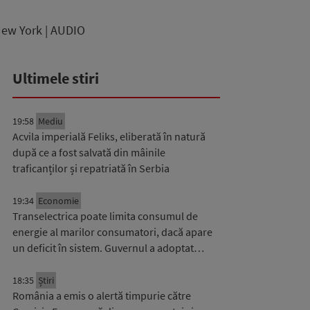
 New York | AUDIO
Ultimele stiri
19:58
Mediu
Acvila imperială Feliks, eliberată în natură
după ce a fost salvată din mâinile
traficanților și repatriată în Serbia
19:34
Economie
Transelectrica poate limita consumul de
energie al marilor consumatori, dacă apare
un deficit în sistem. Guvernul a adoptat…
18:35
Știri
România a emis o alertă timpurie către