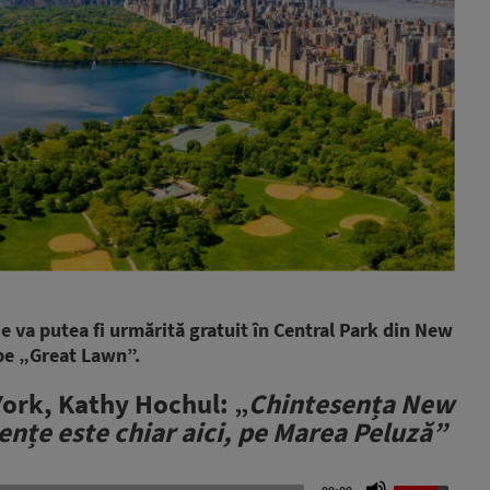
ie va putea fi urmărită gratuit în Central Park din New
pe „Great Lawn”.
ork, Kathy Hochul: „
Chintesența New
ențe este chiar aici, pe Marea Peluză”
Use