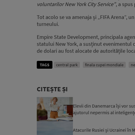
voluntarilor New York City Service”
, a spus
Tot acolo se va amenaja și „FIFA Arena”, un
turneului.
Empire State Development, principala age
statului New York, a susținut evenimentul cu
de dolari au fost alocate de autoritățile loc
TAGS
central park
finala cupei mondiale
ne
CITEȘTE ȘI
Elevii din Danemarca își vor su
ajutorul nepermis al inteligențe
Atacurile Rusiei și Ucrainei în