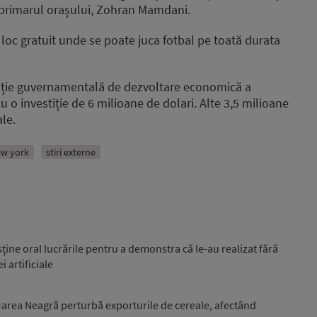
 primarul orașului, Zohran Mamdani.
decrease
volume.
 loc gratuit unde se poate juca fotbal pe toată durata
nție guvernamentală de dezvoltare economică a
 o investiție de 6 milioane de dolari. Alte 3,5 milioane
ale.
w york
stiri externe
sține oral lucrările pentru a demonstra că le-au realizat fără
i artificiale
 Marea Neagră perturbă exporturile de cereale, afectând