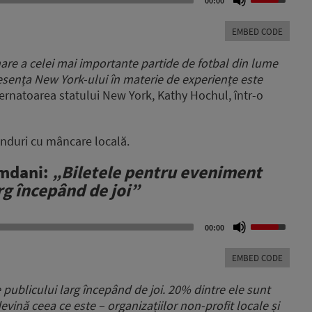
00:00
Up/Down
Arrow
EMBED CODE
keys
to
re a celei mai importante partide de fotbal din lume
increase
intesența New York-ului în materie de experiențe este
or
vernatoarea statului New York, Kathy Hochul, într-o
decrease
volume.
tanduri cu mâncare locală.
amdani:
„Biletele pentru eveniment
arg începând de joi”
Use
00:00
Up/Down
Arrow
EMBED CODE
keys
to
e publicului larg începând de joi. 20% dintre ele sunt
increase
evină ceea ce este – organizațiilor non-profit locale și
or