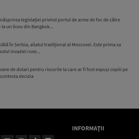
ăsprirea legislației privind portul de arme de foc de către
 la un liceu din Bangkok...
ă în Serbia, aliatul tradițional al Moscovei. Este prima sa
putul invaziei ruse...
e de dolari pentru riscurile la care ar fi fost expuși copiii pe
 contesta decizia
INFORMAŢII