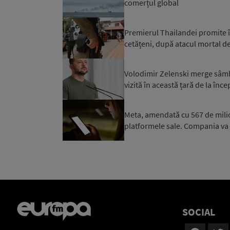
comerțul global
Premierul Thailandei promite în
cetățeni, după atacul mortal de
Volodimir Zelenski merge sâmbăt
vizită în această țară de la înce
Meta, amendată cu 567 de milioan
platformele sale. Compania va
SOCIAL