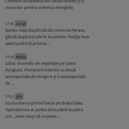
Comisia Europeană din cauza secetei și a
riscurilor pentru sistemul energetic
17:35
Social
Bacău: Fata dispărută din comuna Parava,
găsită după trei zile în localitate. Poliția face
apel la părinți privind…
17:19
Mediu
Sibiu: Incendiu de vegetație pe Valea
Avrigului. Pompierii intervin cu două
autospeciale de stingere și o autospecială
de…
17:11
Știri
Scufundarea primei barje pe Brațul Bala.
Operațiunea ar putea dura până la patru
ore. „Vom reuși să creștem…