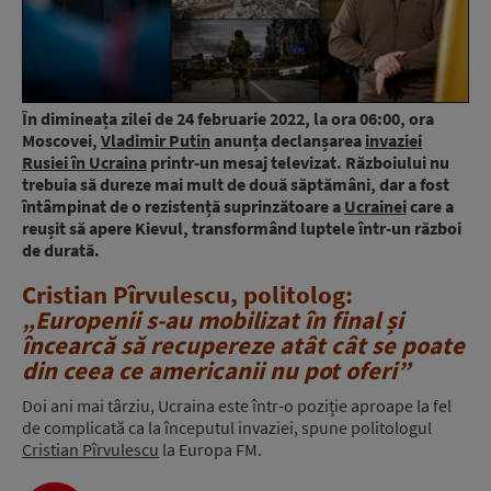
În dimineața zilei de 24 februarie 2022, la ora 06:00, ora
Moscovei,
Vladimir Putin
anunța declanșarea
invaziei
Rusiei în Ucraina
printr-un mesaj televizat. Războiului nu
trebuia să dureze mai mult de două săptămâni, dar a fost
întâmpinat de o rezistență suprinzătoare a
Ucrainei
care a
reușit să apere Kievul, transformând luptele într-un război
de durată.
Cristian Pîrvulescu, politolog:
„Europenii s-au mobilizat în final și
încearcă să recupereze atât cât se poate
din ceea ce americanii nu pot oferi”
Doi ani mai târziu, Ucraina este într-o poziție aproape la fel
de complicată ca la începutul invaziei, spune politologul
Cristian Pîrvulescu
la Europa FM.