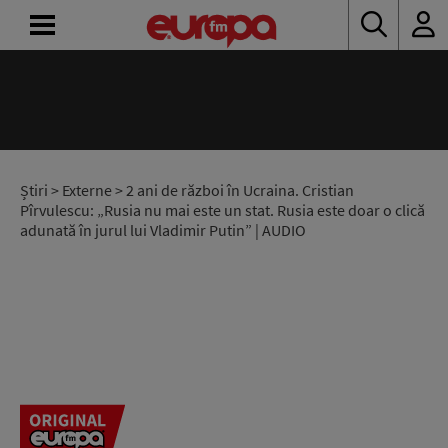
ACASĂ
ȘTIRI
RADIO
Știri
>
Externe
> 2 ani de război în Ucraina. Cristian
Pîrvulescu: „Rusia nu mai este un stat. Rusia este doar o clică
adunată în jurul lui Vladimir Putin” | AUDIO
CONCURSURI
PODCAST
ASCULTĂ
LIVE