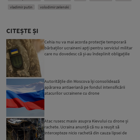
vladimir putin
volodimir zelenski
CITEȘTE ȘI
Cehia nu va mai acorda protecție temporară
bărbaților ucraineni apți pentru serviciul militar
care nu dovedesc că și-au îndeplinit obligațiile
militar...
Autoritățile din Moscova își consolidează
apărarea antiaeriană pe fondul intensificării
atacurilor ucrainene cu drone
Atac rusesc masiv asupra Kievului cu drone și
rachete. Ucraina anunță că nu a reușit să
intercepteze nicio rachetă din cauza lipsei de
interceptoare P...