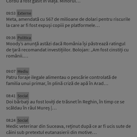
Corbu a fost găsit în viață. Minorul…
09:53
Externe
Meta, amendată cu 567 de milioane de dolari pentru riscurile
la care ar fi fost expuși copiii pe platformele…
09:36
Politica
Moody’s anunță astăzi dacă România își păstrează ratingul
de țară recomandat investițiilor. Bolojan: „Am fost cinstiți cu
românii.…
09:07
Mediu
Patru foraje ilegale alimentau o pescărie controlată de
familia unui primar, în plină criză de apă în Arad…
08:41
Social
Doi bărbați au fost loviți de trăsnet în Reghin, în timp ce se
scăldau în râul Mureș |…
08:24
Social
Medic veterinar din Suceava, reținut după ce ar fi ucis sute de
câini sub pretextul eutanasierii din motive…