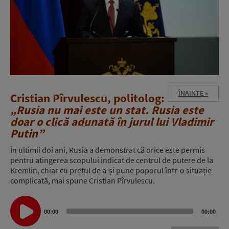
ÎNAINTE »
Cristian Pîrvulescu, politolog:
„Rusia nu mai este un stat. Rusia este
doar o clică adunată în jurul lui Vladimir
Putin”
În ultimii doi ani, Rusia a demonstrat că orice este permis
pentru atingerea scopului indicat de centrul de putere de la
Kremlin, chiar cu prețul de a-și pune poporul într-o situație
complicată, mai spune Cristian Pîrvulescu.
Audio
00:00
00:00
Player