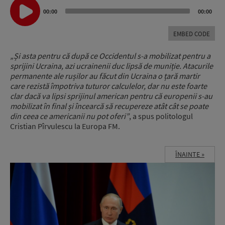
Audio
Player
00:00
00:00
EMBED CODE
„Și asta pentru că după ce Occidentul s-a mobilizat pentru a
sprijini Ucraina, azi ucrainenii duc lipsă de muniție. Atacurile
permanente ale rușilor au făcut din Ucraina o țară martir
care rezistă împotriva tuturor calculelor, dar nu este foarte
clar dacă va lipsi sprijinul american pentru că europenii s-au
mobilizat în final și încearcă să recupereze atât cât se poate
din ceea ce americanii nu pot oferi”
, a spus politologul
Cristian Pîrvulescu la Europa FM.
ÎNAINTE »