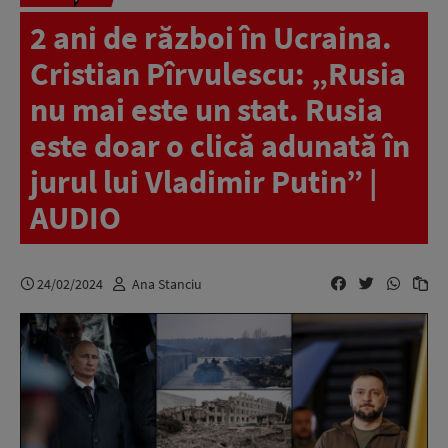
2 ani de război în Ucraina.
Cristian Pîrvulescu: „Rusia
nu mai este un stat. Rusia
este doar o clică adunată în
jurul lui Vladimir Putin” |
AUDIO
24/02/2024
Ana Stanciu