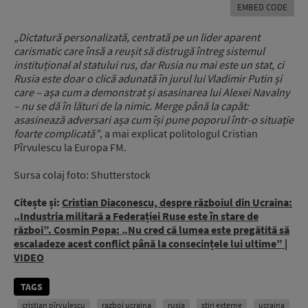
EMBED CODE
„Dictatură personalizată, centrată pe un lider aparent
carismatic care însă a reușit să distrugă întreg sistemul
instituțional al statului rus, dar Rusia nu mai este un stat, ci
Rusia este doar o clică adunată în jurul lui Vladimir Putin și
care – așa cum a demonstrat și asasinarea lui Alexei Navalny
– nu se dă în lături de la nimic. Merge până la capăt:
asasinează adversari așa cum își pune poporul într-o situație
foarte complicată”
, a mai explicat politologul Cristian
Pîrvulescu la Europa FM.
Sursa colaj foto: Shutterstock
Citește și:
Cristian Diaconescu, despre războiul din Ucraina:
„Industria militară a Federației Ruse este în stare de
război”. Cosmin Popa: „Nu cred că lumea este pregătită să
escaladeze acest conflict până la consecințele lui ultime” |
VIDEO
TAGS
cristian pîrvulescu
razboi ucraina
rusia
stiri externe
ucraina