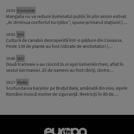
20:03
Economie
Mangalia nu va reduce iluminatul public în plin sezon estival.
„Ar diminua confortul turiștilor”, spune primarul stațiunii |…
19:55
Știri
Cultură de canabis descoperită într-o pădure din Covasna.
Peste 130 de plante au fost ridicate de anchetatori |…
19:46
Știri
Două tramvaie s-au ciocnit în orașul Gelsenkirchen, aflat în
vestul Germaniei. 25 de oameni au fost răniți, dintre…
19:27
Mediu
Scufundarea barjelor pe Brațul Bala, amânată din nou. Apele
Române invocă motive de siguranță. Restricții în 80 de…