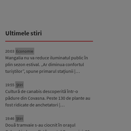
Ultimele stiri
20:03
Economie
Mangalia nu va reduce iluminatul public în
plin sezon estival. „Ar diminua confortul
turiștilor”, spune primarul stațiunii |…
19:55
Știri
Cultură de canabis descoperită într-o
pădure din Covasna. Peste 130 de plante au
fost ridicate de anchetatori |…
19:46
Știri
Două tramvaie s-au ciocnit în orașul