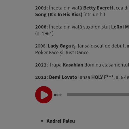
2001
: Înceta din viață
Betty Everett
, cea d
Song (It’s In His Kiss)
într-un hit
2008
: Înceta din viaţă saxofonistul
LeRoi 
(n. 1961)
2008:
Lady Gaga
își lansa discul de debut, i
Poker Face și Just Dance
2022
: Trupa
Kasabian
domina clasamentul b
2022
:
Demi Lovato
lansa
HOLY F***
, al 8-
Audio
Player
00:00
Andrei Paleu