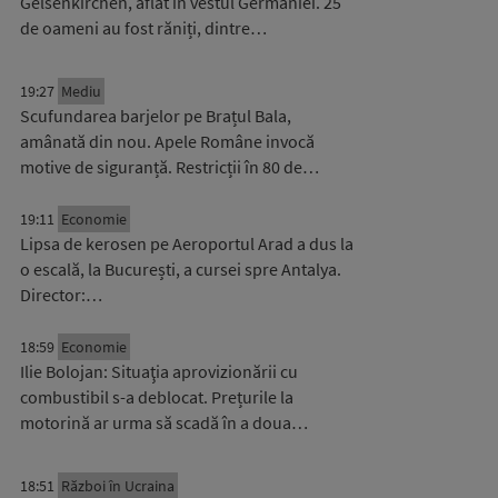
Gelsenkirchen, aflat în vestul Germaniei. 25
de oameni au fost răniți, dintre…
19:27
Mediu
Scufundarea barjelor pe Brațul Bala,
amânată din nou. Apele Române invocă
motive de siguranță. Restricții în 80 de…
19:11
Economie
Lipsa de kerosen pe Aeroportul Arad a dus la
o escală, la București, a cursei spre Antalya.
Director:…
18:59
Economie
Ilie Bolojan: Situaţia aprovizionării cu
combustibil s-a deblocat. Prețurile la
motorină ar urma să scadă în a doua…
18:51
Război în Ucraina