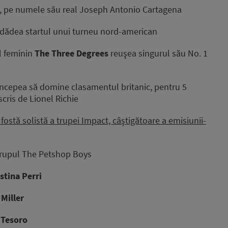
, pe numele său real
Joseph Antonio Cartagena
dădea startul unui turneu nord-american
l feminin
The Three Degrees
reuşea singurul său No. 1
ncepea să domine clasamentul britanic, pentru 5
scris de Lionel Richie
, fostă solistă a trupei Impact, câştigătoare a emisiunii-
rupul The Petshop Boys
stina Perri
Miller
 Tesoro