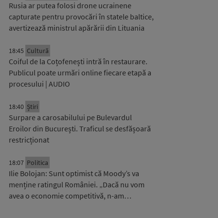
Rusia ar putea folosi drone ucrainene
capturate pentru provocări în statele baltice,
avertizează ministrul apărării din Lituania
18:45
Cultură
Coiful de la Coțofenești intră în restaurare.
Publicul poate urmări online fiecare etapă a
procesului | AUDIO
18:40
Știri
Surpare a carosabilului pe Bulevardul
Eroilor din București. Traficul se desfășoară
restricționat
18:07
Politica
Ilie Bolojan: Sunt optimist că Moody’s va
menține ratingul României. „Dacă nu vom
avea o economie competitivă, n-am…