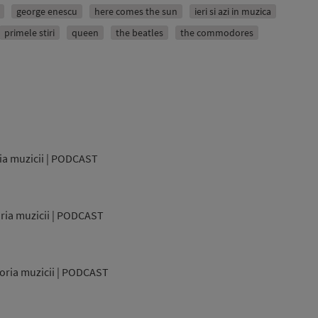
george enescu
here comes the sun
ieri si azi in muzica
decrease
volume.
primele stiri
queen
the beatles
the commodores
ria muzicii | PODCAST
oria muzicii | PODCAST
toria muzicii | PODCAST