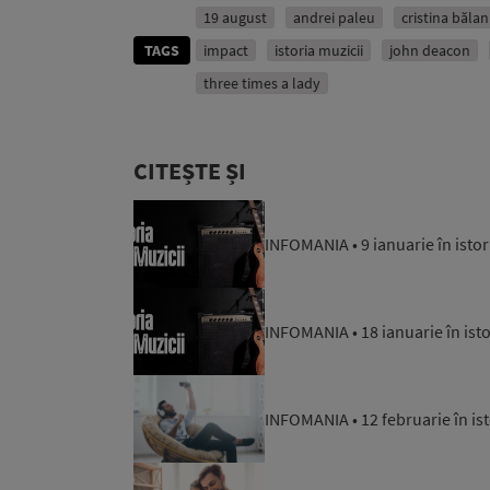
19 august
andrei paleu
cristina bălan
TAGS
impact
istoria muzicii
john deacon
three times a lady
CITEȘTE ȘI
INFOMANIA • 9 ianuarie în isto
INFOMANIA • 18 ianuarie în ist
INFOMANIA • 12 februarie în is