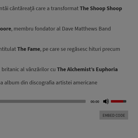
intâi cântăreață care a transformat
The Shoop Shoop
Moore
, membru fondator al Dave Matthews Band
ntitulat
The Fame
, pe care se regăsesc hituri precum
ritanic al vânzărilor cu
The Alchemist’s Euphoria
lea album din discografia artistei americane
Use
00:00
Up/Down
Arrow
EMBED CODE
keys
to
increase
or