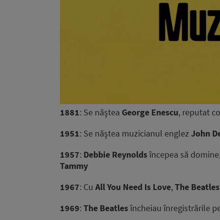
1881
: Se năştea
George Enescu
, reputat co
1951
: Se năştea muzicianul englez
John D
1957
:
Debbie Reynolds
începea să domine,
Tammy
1967
: Cu
All You Need Is Love
,
The Beatles
1969
:
The Beatles
încheiau înregistrările 