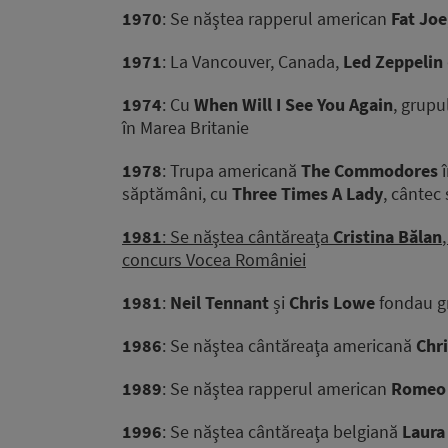
1970
: Se năştea rapperul american
Fat Joe
1971
: La Vancouver, Canada,
Led Zeppelin
1974
: Cu
When Will I See You Again
, grupu
în Marea Britanie
1978
: Trupa americană
The Commodores
î
săptămâni, cu
Three Times A Lady
, cântec 
1981
: Se năştea cântăreaţa
Cristina Bălan
concurs Vocea României
1981
:
Neil Tennant
și
Chris Lowe
fondau g
1986
: Se năştea cântăreaţa americană
Chri
1989
: Se năştea rapperul american
Romeo 
1996
: Se năştea cântăreaţa belgiană
Laura