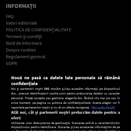
INFORMAŢII
FAQ
Valori editoriale
POLITICA DE CONFIDENŢIALITATE
Termeni şi condiţii
Notă de Informare
Despre cookies
Regulament general
GDPR
Contact
Nouă ne pasă ca datele tale personale să rămână
Descarcă gratuit aplicaţia Europa FM pentru smartphone:
confidențiale
Noi și partenerii noștri
585
stocăm și/sau accesăm informații pe dispozitivul
dvs., precum identificatorii cookie unici pentru prelucrarea datelor cu caracter
personal. Puteți accepta sau gestiona alegerile dvs. făcând clic mai jos sau în
orice moment, pe pagina cu politica de confidențialitate. Aceste alegeri vor fi
raportate partenerilor noștri și nu vă vor afecta navigarea.
Mai multe detalii
Atât noi, cât și partenerii noștri prelucrăm datele pentru a
oferi:
Utilizarea unor date precise de geolocație. Scanarea activă a caracteristicilor
dispozitivului pentru identificare. Stocarea și/sau accesarea informațiilor de pe
un dispozitiv. Publicitate și conținut personalizat, măsurători ale publicității și