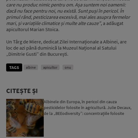
care nu produc nimic pentru om. Așa suntem noi oamenii:
dacă nu face pentru noi, nu există. Sunt puși în pericol. În
primul rând, pesticizarea excesivă, mai ales asupra fermelor
mari, și variațiile climatice și multe alte cauze”
, a adăugat
apicultorul Marian Stoica.
Un Târg de Miere, dedicat Zilei Internaționale a Albinei, are
loc de azi până duminică la Muzeul Național al Satului
„Dimitrie Gusti” din București.
TAGS
albine
apicultor
onu
CITEȘTE ȘI
Albinele din Europa, în pericol din cauza
pesticidelor folosite în agricultură. Julie Decaux,
de la „BEEodiversity”: concentrațiile folosite
depășesc ...