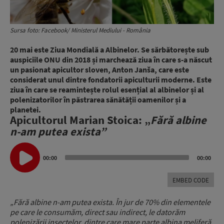
Sursa foto: Facebook/ Ministerul Mediului - România
20 mai este Ziua Mondială a Albinelor. Se sărbătorește sub
auspiciile ONU din 2018 și marchează ziua în care s-a născut
un pasionat apicultor sloven, Anton Janša, care este
considerat unul dintre fondatorii apiculturii moderne.
Este
ziua în care se reamintește rolul esențial al albinelor și al
polenizatorilor în păstrarea sănătății oamenilor și a
planetei.
Apicultorul Marian Stoica: „
Fără albine
n-am putea exista”
Audio
Player
00:00
00:00
EMBED CODE
„Fără albine n-am putea exista. În jur de 70% din elementele
pe care le consumăm, direct sau indirect, le datorăm
polenizării insectelor, dintre care mare parte albina meliferă.