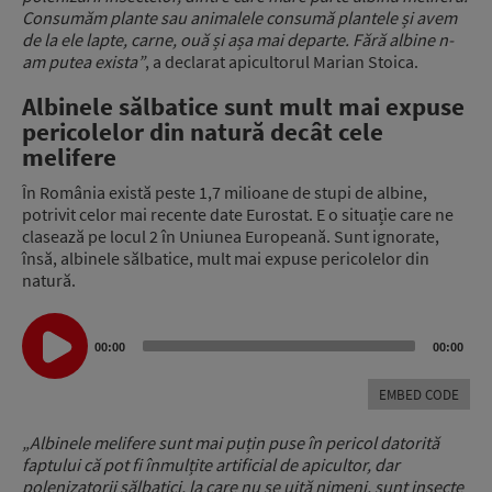
Consumăm plante sau animalele consumă plantele și avem
de la ele lapte, carne, ouă și așa mai departe. Fără albine n-
am putea exista”
, a declarat apicultorul Marian Stoica.
Albinele sălbatice sunt mult mai expuse
pericolelor din natură decât cele
melifere
În România există peste 1,7 milioane de stupi de albine,
potrivit celor mai recente date Eurostat. E o situație care ne
clasează pe locul 2 în Uniunea Europeană. Sunt ignorate,
însă, albinele sălbatice, mult mai expuse pericolelor din
natură.
Audio
Player
00:00
00:00
EMBED CODE
„Albinele melifere sunt mai puțin puse în pericol datorită
faptului că pot fi înmulțite artificial de apicultor, dar
polenizatorii sălbatici, la care nu se uită nimeni, sunt insecte