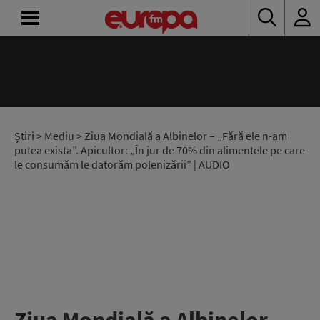
ACASĂ
ȘTIRI
RADIO
Știri
>
Mediu
> Ziua Mondială a Albinelor – „Fără ele n-am
putea exista”. Apicultor: „În jur de 70% din alimentele pe care
le consumăm le datorăm polenizării” | AUDIO
CONCURSURI
PODCAST
ASCULTĂ
LIVE