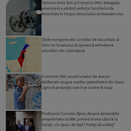
Tensiuni între SUA și Franța la ONU: delegația
americană a părăsit ședința Consiliului de
Securitate în timpul discursului ambasadorului
francez...
Țările europene din Consiliul de Securitate al
ONU cer Israelului să oprească extinderea
coloniilor din Cisiordania
O comisie ONU acuză Israelul de atacuri
deliberate asupra copiilor palestinieni din Gaza:
„Ignoră protecția care li se cuvine în baza
dreptului intern...
Profesorul Corneliu Bjola, despre declarațiile
președintelui la BBC privind drona căzută la
Galați: „Ce spun, de fapt? Puteți să ucideți”