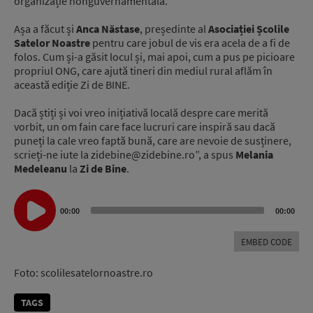
organizație nonguvernamentală.
Așa a făcut și
Anca Năstase
, președinte al
Asociației Școlile
Satelor Noastre
pentru care jobul de vis era acela de a fi de
folos. Cum și-a găsit locul și, mai apoi, cum a pus pe picioare
propriul ONG, care ajută tineri din mediul rural aflăm în
această ediție Zi de BINE.
Dacă știți și voi vreo inițiativă locală despre care merită
vorbit, un om fain care face lucruri care inspiră sau dacă
puneți la cale vreo faptă bună, care are nevoie de susținere,
scrieți-ne iute la zidebine@zidebine.ro”, a spus
Melania
Medeleanu
la
Zi de Bine
.
Audio
00:00
00:00
Player
EMBED CODE
Foto: scolilesatelornoastre.ro
TAGS