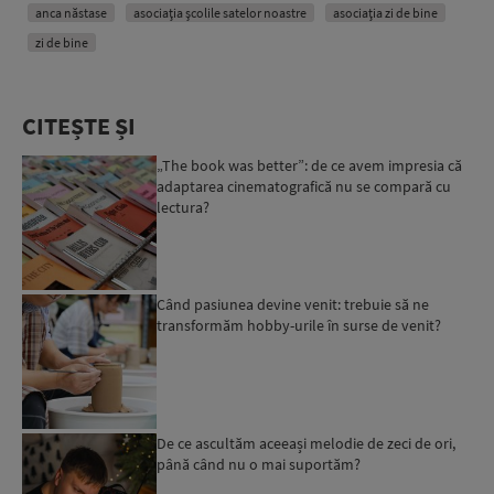
anca năstase
asociația școlile satelor noastre
asociația zi de bine
zi de bine
CITEȘTE ȘI
„The book was better”: de ce avem impresia că
adaptarea cinematografică nu se compară cu
lectura?
Când pasiunea devine venit: trebuie să ne
transformăm hobby-urile în surse de venit?
De ce ascultăm aceeași melodie de zeci de ori,
până când nu o mai suportăm?