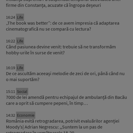
firme din Constanța, acuzate că îngropa deșeuri
16:24
Life
„The book was better”: de ce avem impresia că adaptarea
cinematografică nu se compară cu lectura?
16:22
Life
Când pasiunea devine venit: trebuie să ne transformăm
hobby-urile în surse de venit?
16:19
Life
De ce ascultăm aceeași melodie de zeci de ori, până când nu
o mai suportăm?
15:11
Social
7000 de lei amendă pentru echipajul de ambulanță din Bacău
care a oprit să cumpere pepeni, în timp…
14:32
Economie
România evită retrogradarea, potrivit evaluărilor agenției
Moody’s| Adrian Negrescu: ,,Suntem la un pas de
retrogradare în următoarele 18-20…