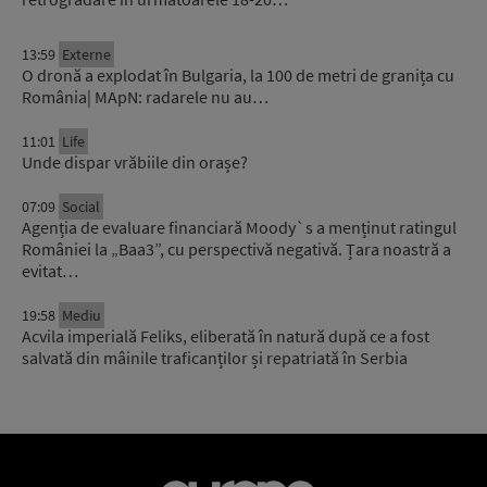
13:59
Externe
O dronă a explodat în Bulgaria, la 100 de metri de granița cu
România| MApN: radarele nu au…
11:01
Life
Unde dispar vrăbiile din orașe?
07:09
Social
Agenția de evaluare financiară Moody`s a menținut ratingul
României la „Baa3”, cu perspectivă negativă. Țara noastră a
evitat…
19:58
Mediu
Acvila imperială Feliks, eliberată în natură după ce a fost
salvată din mâinile traficanților și repatriată în Serbia