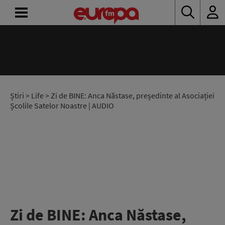
ACASĂ
ȘTIRI
RADIO
Știri
>
Life
> Zi de BINE: Anca Năstase, președinte al Asociației
Școlile Satelor Noastre | AUDIO
CONCURSURI
PODCAST
ASCULTĂ
LIVE
Zi de BINE: Anca Năstase,