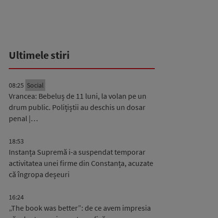
Ultimele stiri
08:25
Social
Vrancea: Bebeluș de 11 luni, la volan pe un
drum public. Polițiștii au deschis un dosar
penal |…
18:53
Instanța Supremă i-a suspendat temporar
activitatea unei firme din Constanța, acuzate
că îngropa deșeuri
16:24
„The book was better”: de ce avem impresia