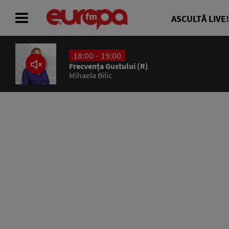
ASCULTĂ LIVE!
18:00 - 19:00
ACASĂ
Frecvența Gustului (R)
Mihaela Bilic
ȘTIRI
RADIO
CONCURSURI
PODCAST
ASCULTĂ LIVE