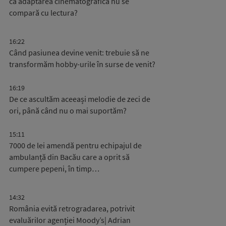
că adaptarea cinematografică nu se
compară cu lectura?
16:22
Când pasiunea devine venit: trebuie să ne
transformăm hobby-urile în surse de venit?
16:19
De ce ascultăm aceeași melodie de zeci de
ori, până când nu o mai suportăm?
15:11
7000 de lei amendă pentru echipajul de
ambulanță din Bacău care a oprit să
cumpere pepeni, în timp…
14:32
România evită retrogradarea, potrivit
evaluărilor agenției Moody’s| Adrian