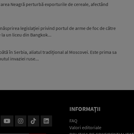
 Marea Neagră perturbă exporturile de cereale, afectând
ăsprirea legislației privind portul de arme de foc de către
 la un liceu din Bangkok...
ă în Serbia, aliatul tradițional al Moscovei. Este prima sa
putul invaziei ruse...
INFORMAŢII
FAQ
Valori editoriale