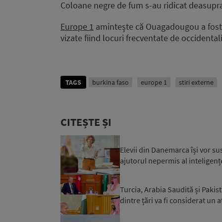
Coloane negre de fum s-au ridicat deasupra
Europe 1
aminteşte că Ouagadougou a fost, î
vizate fiind locuri frecventate de occidentali
TAGS
burkina faso
europe 1
stiri externe
CITEȘTE ȘI
Elevii din Danemarca își vor su
ajutorul nepermis al inteligențe
Turcia, Arabia Saudită și Paki
dintre țări va fi considerat un a