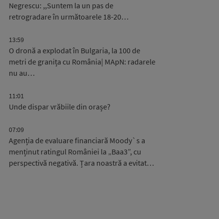
Negrescu: ,,Suntem la un pas de
retrogradare în următoarele 18-20…
13:59
O dronă a explodat în Bulgaria, la 100 de
metri de granița cu România| MApN: radarele
nu au…
11:01
Unde dispar vrăbiile din orașe?
07:09
Agenția de evaluare financiară Moody`s a
menținut ratingul României la „Baa3”, cu
perspectivă negativă. Țara noastră a evitat…