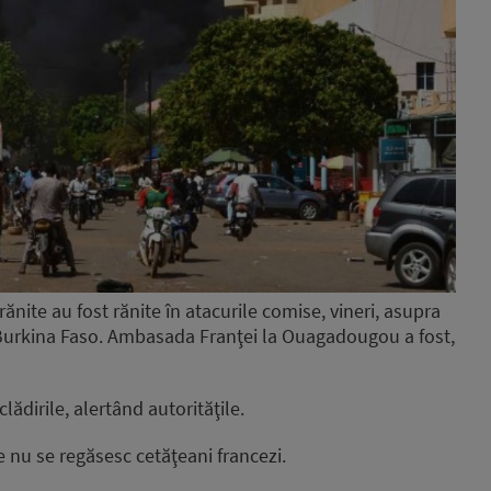
rănite au fost rănite în atacurile comise, vineri, asupra
n Burkina Faso. Ambasada Franţei la Ouagadougou a fost,
lădirile, alertând autorităţile.
me nu se regăsesc cetăţeani francezi.