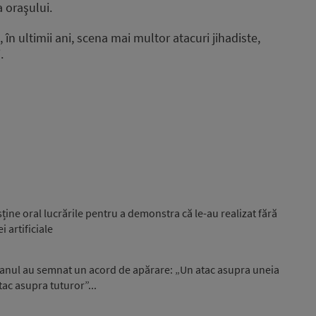
 oraşului.
n ultimii ani, scena mai multor atacuri jihadiste,
.
sține oral lucrările pentru a demonstra că le-au realizat fără
i artificiale
stanul au semnat un acord de apărare: „Un atac asupra uneia
tac asupra tuturor”...