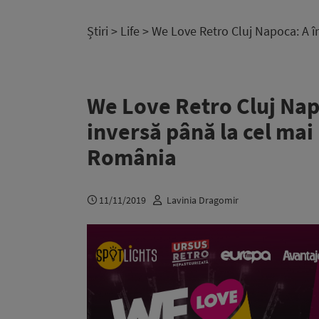
Știri
>
Life
> We Love Retro Cluj Napoca: A î
We Love Retro Cluj Na
inversă până la cel mai
România
11/11/2019
Lavinia Dragomir