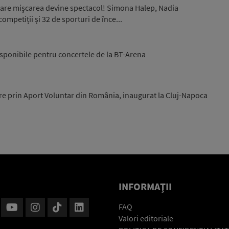
 care mișcarea devine spectacol! Simona Halep, Nadia
ompetiții și 32 de sporturi de înce...
disponibile pentru concertele de la BT-Arena
re prin Aport Voluntar din România, inaugurat la Cluj-Napoca
INFORMAŢII
FAQ
Valori editoriale