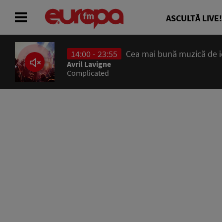
ASCULTĂ LIVE!
14:00 - 23:55
Cea mai bună muzică de ier
ACASĂ
Avril Lavigne
Complicated
ȘTIRI
RADIO
CONCURSURI
PODCAST
ASCULTĂ LIVE