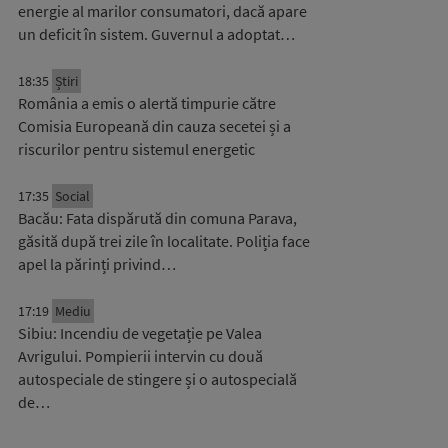
energie al marilor consumatori, dacă apare
un deficit în sistem. Guvernul a adoptat…
18:35
Știri
România a emis o alertă timpurie către
Comisia Europeană din cauza secetei și a
riscurilor pentru sistemul energetic
17:35
Social
Bacău: Fata dispărută din comuna Parava,
găsită după trei zile în localitate. Poliția face
apel la părinți privind…
17:19
Mediu
Sibiu: Incendiu de vegetație pe Valea
Avrigului. Pompierii intervin cu două
autospeciale de stingere și o autospecială
de…