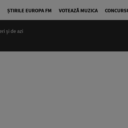
ȘTIRILE EUROPA FM
VOTEAZĂ MUZICA
CONCURS
i și de azi
14:00 - 23
Cea mai bună
EuropaFM