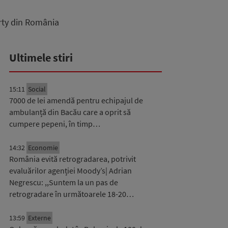
rty din România
Ultimele stiri
15:11
Social
7000 de lei amendă pentru echipajul de
ambulanță din Bacău care a oprit să
cumpere pepeni, în timp…
14:32
Economie
România evită retrogradarea, potrivit
evaluărilor agenției Moody’s| Adrian
Negrescu: ,,Suntem la un pas de
retrogradare în următoarele 18-20…
13:59
Externe