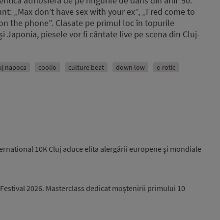
ntica atmosferă de pe ringurile de dans din anii ’90.
unt: „Max don’t have sex with your ex”, „Fred come to
 on the phone”. Clasate pe primul loc în topurile
 Japonia, piesele vor fi cântate live pe scena din Cluj-
uj napoca
coolio
culture beat
down low
e-rotic
ernational 10K Cluj aduce elita alergării europene și mondiale
Festival 2026. Masterclass dedicat moștenirii primului 10