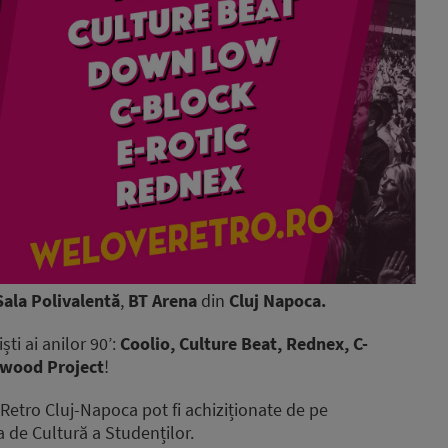
Sala Polivalentă
,
BT Arena
din
Cluj Napoca.
ști ai anilor 90’:
Coolio, Culture Beat, Rednex, C-
ywood Project
!
Retro Cluj-Napoca pot fi achiziționate de pe
a de Cultură a Studenților.