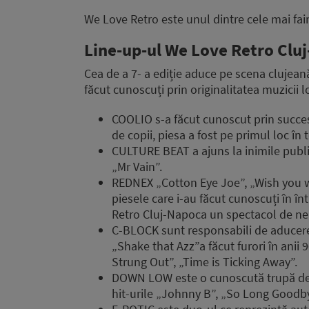
We Love Retro este unul dintre cele mai f
Line-up-ul We Love Retro Clu
Cea de a 7- a ediție aduce pe scena clujeană u
făcut cunoscuți prin originalitatea muzicii l
COOLIO s-a făcut cunoscut prin succes
de copii, piesa a fost pe primul loc în 
CULTURE BEAT a ajuns la inimile public
„Mr Vain”.
REDNEX „Cotton Eye Joe”, „Wish you w
piesele care i-au făcut cunoscuți în î
Retro Cluj-Napoca un spectacol de neu
C-BLOCK sunt responsabili de aducerea
„Shake that Azz”a făcut furori în anii
Strung Out”, „Time is Ticking Away”.
DOWN LOW este o cunoscută trupă de h
hit-urile „Johnny B”, „So Long Goodby