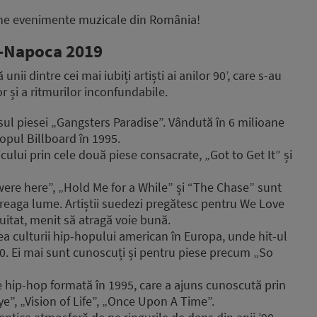
aine evenimente muzicale din România!
j-Napoca 2019
nii dintre cei mai iubiți artiști ai anilor 90’, care s-au
or și a ritmurilor inconfundabile.
ul piesei „Gangsters Paradise”. Vândută în 6 milioane
topul Billboard în 1995.
ului prin cele două piese consacrate, „Got to Get It” și
ere here”, „Hold Me for a While” și “The Chase” sunt
ntreaga lume. Artiștii suedezi pregătesc pentru We Love
itat, menit să atragă voie bună.
 culturii hip-hopului american în Europa, unde hit-ul
 90. Ei mai sunt cunoscuți și pentru piese precum „So
ip-hop formată în 1995, care a ajuns cunoscută prin
e”, „Vision of Life”, „Once Upon A Time”.