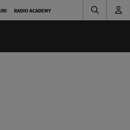
URI
RADIO ACADEMY
:55
 muzică de ieri și de azi