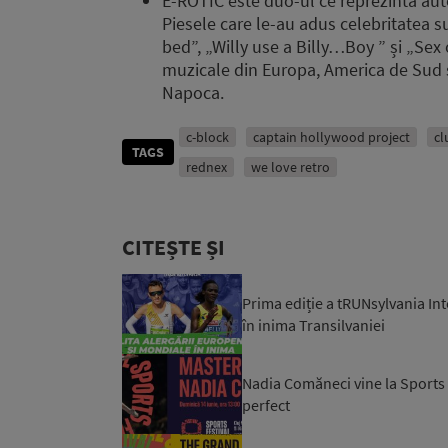
E-ROTIC este duo-ul ce reprezintă aute
Piesele care le-au adus celebritatea s
bed”, „Willy use a Billy…Boy ” și „Sex
muzicale din Europa, America de Sud și
Napoca.
c-block
captain hollywood project
cl
TAGS
rednex
we love retro
CITEȘTE ȘI
Prima ediție a tRUNsylvania Int
în inima Transilvaniei
Nadia Comăneci vine la Sports 
perfect