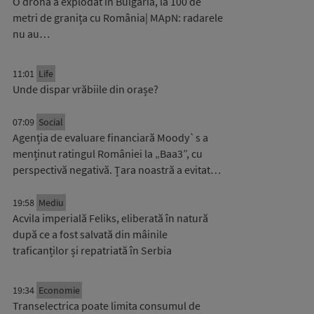
O dronă a explodat în Bulgaria, la 100 de
metri de granița cu România| MApN: radarele
nu au…
11:01
Life
Unde dispar vrăbiile din orașe?
07:09
Social
Agenția de evaluare financiară Moody`s a
menținut ratingul României la „Baa3”, cu
perspectivă negativă. Țara noastră a evitat…
19:58
Mediu
Acvila imperială Feliks, eliberată în natură
după ce a fost salvată din mâinile
traficanților și repatriată în Serbia
19:34
Economie
Transelectrica poate limita consumul de