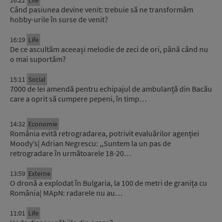
Când pasiunea devine venit: trebuie să ne transformăm
hobby-urile în surse de venit?
16:19
Life
De ce ascultăm aceeași melodie de zeci de ori, până când nu
o mai suportăm?
15:11
Social
7000 de lei amendă pentru echipajul de ambulanță din Bacău
care a oprit să cumpere pepeni, în timp…
14:32
Economie
România evită retrogradarea, potrivit evaluărilor agenției
Moody’s| Adrian Negrescu: ,,Suntem la un pas de
retrogradare în următoarele 18-20…
13:59
Externe
O dronă a explodat în Bulgaria, la 100 de metri de granița cu
România| MApN: radarele nu au…
11:01
Life