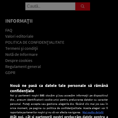
INFORMAŢII
FAQ
Valori editoriale
POLITICA DE CONFIDENŢIALITATE
Termeni şi condiţii
Notă de Informare
Despre cookies
Regulament general
GDPR
Contact
Nouă ne pasă ca datele tale personale să rămână
Descarcă gratuit aplicaţia Europa FM pentru smartphone:
confidențiale
Noi și partenerii noștri
585
stocăm și/sau accesăm informații pe dispozitivul
dvs., precum identificatorii cookie unici pentru prelucrarea datelor cu caracter
personal. Puteți accepta sau gestiona alegerile dvs. făcând clic mai jos sau în
orice moment, pe pagina cu politica de confidențialitate. Aceste alegeri vor fi
raportate partenerilor noștri și nu vă vor afecta navigarea.
Mai multe detalii
Atât noi, cât și partenerii noștri prelucrăm datele pentru a