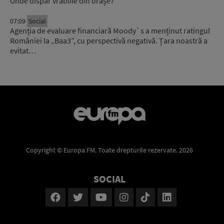
Unde dispar vrăbiile din orașe?
07:09
Social
Agenția de evaluare financiară Moody`s a menținut ratingul
României la „Baa3”, cu perspectivă negativă. Țara noastră a
evitat…
Copyright © Europa FM. Toate drepturile rezervate. 2026
SOCIAL