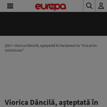
ACASĂ
ȘTIRI
RADIO
Știri
> Viorica Dăncilă, aşteptată în Parlament la “Ora prim-
ministrului”
CONCURSURI
PODCAST
ASCULTĂ
LIVE
Viorica Dăncilă, aşteptată în