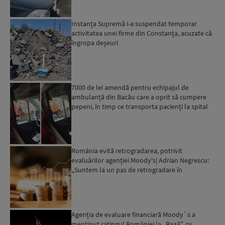
Instanța Supremă i-a suspendat temporar
activitatea unei firme din Constanța, acuzate că
îngropa deșeuri
7000 de lei amendă pentru echipajul de
ambulanță din Bacău care a oprit să cumpere
pepeni, în timp ce transporta pacienți la spital
România evită retrogradarea, potrivit
evaluărilor agenției Moody's| Adrian Negrescu:
,,Suntem la un pas de retrogradare în
următoarele 18-20 de luni, ...
Agenția de evaluare financiară Moody`s a
menținut ratingul României la „Baa3”, cu