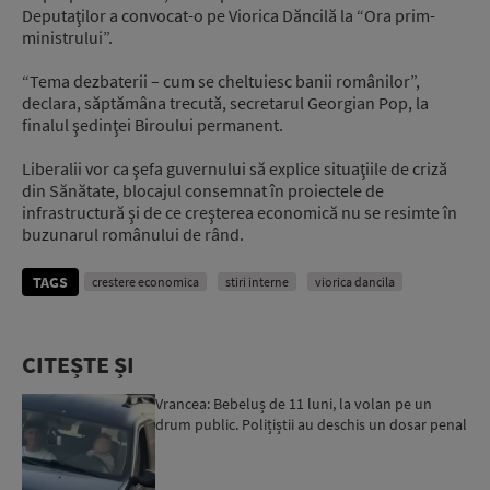
Deputaţilor a convocat-o pe Viorica Dăncilă la “Ora prim-
ministrului”.
“Tema dezbaterii – cum se cheltuiesc banii românilor”,
declara, săptămâna trecută, secretarul Georgian Pop, la
finalul şedinţei Biroului permanent.
Liberalii vor ca şefa guvernului să explice situaţiile de criză
din Sănătate, blocajul consemnat în proiectele de
infrastructură şi de ce creşterea economică nu se resimte în
buzunarul românului de rând.
TAGS
crestere economica
stiri interne
viorica dancila
CITEȘTE ȘI
Vrancea: Bebeluș de 11 luni, la volan pe un
drum public. Polițiștii au deschis un dosar penal