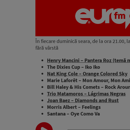
În fiecare duminică seara, de la ora 21.00, 
fără vârstă
Henry Mancini – Pantera Roz (temă m
The Dixies Cup – Iko Iko
Nat King Cole – Orange Colored Sky
Marie Laforêt – Mon Amour, Mon Am
Bill Haley & His Comets – Rock Arou
Trio Matamoros – Lágrimas Negras
Joan Baez – Diamonds and Rust
Morris Albert – Feelings
Santana – Oye Como Va
Audio