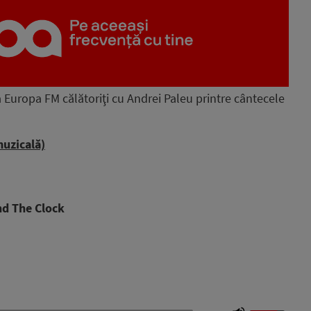
la Europa FM călătoriţi cu Andrei Paleu printre cântecele
uzicală)
i
nd The Clock
Use