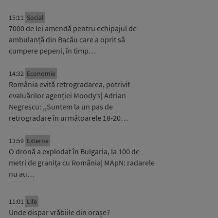
15:11
Social
7000 de lei amendă pentru echipajul de
ambulanță din Bacău care a oprit să
cumpere pepeni, în timp…
14:32
Economie
România evită retrogradarea, potrivit
evaluărilor agenției Moody’s| Adrian
Negrescu: ,,Suntem la un pas de
retrogradare în următoarele 18-20…
13:59
Externe
O dronă a explodat în Bulgaria, la 100 de
metri de granița cu România| MApN: radarele
nu au…
11:01
Life
Unde dispar vrăbiile din orașe?