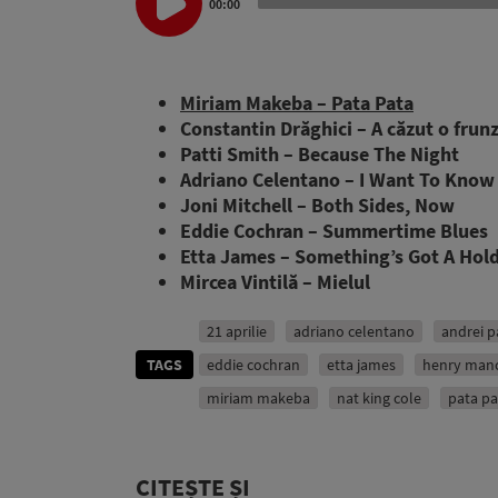
Player
00:00
Miriam Makeba – Pata Pata
Constantin Drăghici – A căzut o frunz
Patti Smith – Because The Night
Adriano Celentano – I Want To Know
Joni Mitchell – Both Sides, Now
Eddie Cochran – Summertime Blues
Etta James – Something’s Got A Hol
Mircea Vintilă – Mielul
21 aprilie
adriano celentano
andrei p
TAGS
eddie cochran
etta james
henry manc
miriam makeba
nat king cole
pata pa
CITEȘTE ȘI