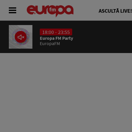
ASCULTĂ LIVE!
18:00 - 23:55
ACASĂ
Europa FM Party
EuropaFM
ȘTIRI
RADIO
CONCURSURI
PODCAST
ASCULTĂ LIVE