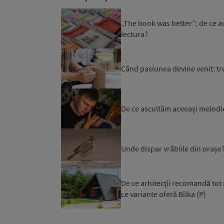
„The book was better”: de ce 
lectura?
Când pasiunea devine venit: tr
De ce ascultăm aceeași melodi
Unde dispar vrăbiile din orașe
De ce arhitecții recomandă tot 
ce variante oferă Bilka (P)