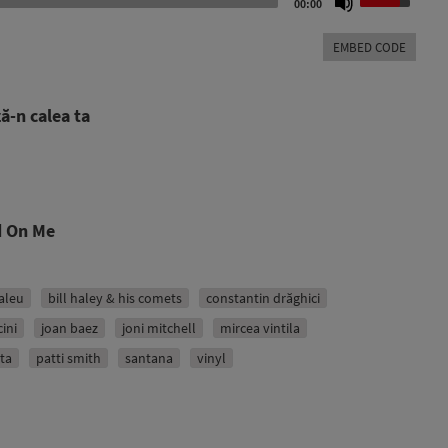
00:00
Up/Down
Arrow
EMBED CODE
keys
to
increase
ă-n calea ta
or
decrease
volume.
d On Me
aleu
bill haley & his comets
constantin drăghici
ini
joan baez
joni mitchell
mircea vintila
ta
patti smith
santana
vinyl