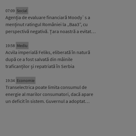
07:09
Social
Agenția de evaluare financiară Moody`s a
menținut ratingul României la „Baa3”, cu
perspectivă negativă. Țara noastră a evitat…
19:58
Mediu
Acvila imperială Feliks, eliberată în natură
după ce a fost salvată din mâinile
traficanților și repatriată în Serbia
19:34
Economie
Transelectrica poate limita consumul de
energie al marilor consumatori, dacă apare
un deficit în sistem. Guvernul a adoptat…