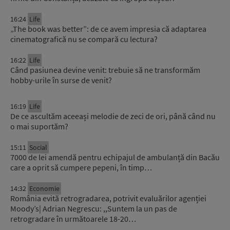
16:24
Life
„The book was better”: de ce avem impresia că adaptarea
cinematografică nu se compară cu lectura?
16:22
Life
Când pasiunea devine venit: trebuie să ne transformăm
hobby-urile în surse de venit?
16:19
Life
De ce ascultăm aceeași melodie de zeci de ori, până când nu
o mai suportăm?
15:11
Social
7000 de lei amendă pentru echipajul de ambulanță din Bacău
care a oprit să cumpere pepeni, în timp…
14:32
Economie
România evită retrogradarea, potrivit evaluărilor agenției
Moody’s| Adrian Negrescu: ,,Suntem la un pas de
retrogradare în următoarele 18-20…