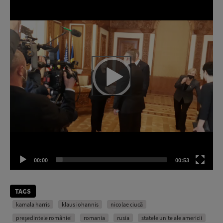
00:00
00:53
TAGS
kamala harris
klaus iohannis
nicolae ciucă
președintele româniei
romania
rusia
statele unite ale americii