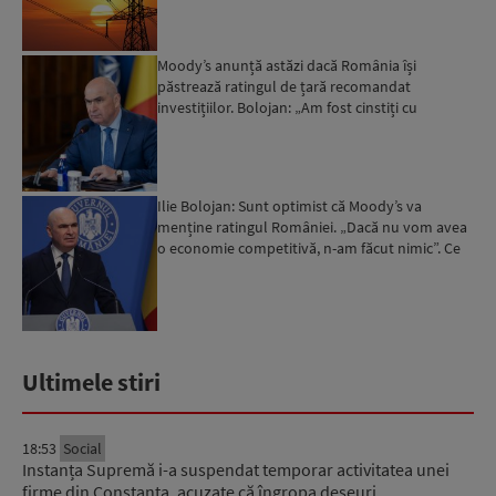
Moody’s anunță astăzi dacă România își
păstrează ratingul de țară recomandat
investițiilor. Bolojan: „Am fost cinstiți cu
românii. Am muncit din greu”...
Ilie Bolojan: Sunt optimist că Moody’s va
menține ratingul României. „Dacă nu vom avea
o economie competitivă, n-am făcut nimic”. Ce
spune despre viit...
Ultimele stiri
18:53
Social
Instanța Supremă i-a suspendat temporar activitatea unei
firme din Constanța, acuzate că îngropa deșeuri