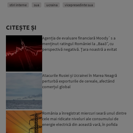
stiri interne
sua
ucraina
vicepresedinte sua
CITEȘTE ȘI
Agenția de evaluare financiară Moody`s a
menținut ratingul României la „Baa3”, cu
perspectivă negativă. Țara noastră a evitat
momentan retrogradarea...
Atacurile Rusiei și Ucrainei în Marea Neagră
perturbă exporturile de cereale, afectând
comerțul global
România a înregistrat miercuri seară unul dintre
cele mai ridicate niveluri ale consumului de
energie electrică din această vară, în pofida
apelului l...