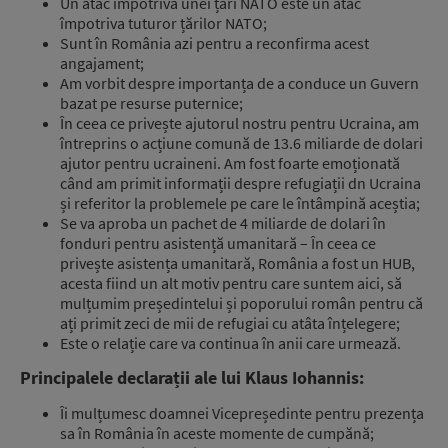
Un atac împotriva unei țări NATO este un atac
împotriva tuturor țărilor NATO;
Sunt în România azi pentru a reconfirma acest
angajament;
Am vorbit despre importanța de a conduce un Guvern
bazat pe resurse puternice;
În ceea ce privește ajutorul nostru pentru Ucraina, am
întreprins o acțiune comună de 13.6 miliarde de dolari
ajutor pentru ucraineni. Am fost foarte emoționată
când am primit informații despre refugiații dn Ucraina
și referitor la problemele pe care le întâmpină aceștia;
Se va aproba un pachet de 4 miliarde de dolari în
fonduri pentru asistență umanitară – În ceea ce
privește asistența umanitară, România a fost un HUB,
acesta fiind un alt motiv pentru care suntem aici, să
mulțumim președintelui și poporului român pentru că
ați primit zeci de mii de refugiai cu atâta înțelegere;
Este o relație care va continua în anii care urmează.
Principalele declarații ale lui Klaus Iohannis:
Îi mulțumesc doamnei Vicepreședinte pentru prezența
sa în România în aceste momente de cumpănă;