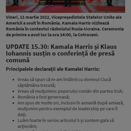
Vineri, 11 martie 2022, Vicepreședintele Statelor Unite ale
Americii a sosit în România. Kamala Harris vizitează
România în contextul războiului Rusia-Ucraina. Ceremonia
de primire a avut loc la ora 14:00, la Cotroceni.
UPDATE 15.30: Kamala Harris și Klaus
Iohannis susțin o conferință de presă
comună
Principalele declarații ale Kamalei Harris:
Vreau să spun că m-am întâlnit cu domnul Ciucă
săptămâna trecută;
Vreau să mulțumesc poporului român din partea SUA;
România a fost generoasă;
Am spus de multe ori, inclusiv în această după-amiază,
mulțumim pentru exemplul de leadership pe care îl
dați;
Luăm foarte în serios articolul 5 și suntem gata să
acționăm;