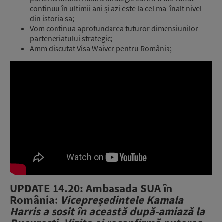
continuu în ultimii ani și azi este la cel mai înalt nivel
din istoria sa;
Vom continua aprofundarea tuturor dimensiunilor
parteneriatului strategic;
Amm discutat Visa Waiver pentru România;
UPDATE 14.20: Ambasada SUA în
România:
Vicepreședintele Kamala
Harris a sosit în această după-amiază la