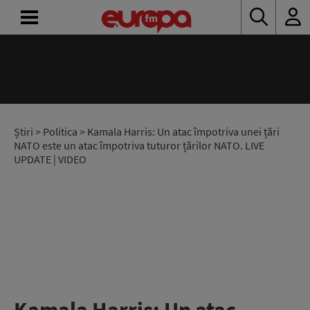
ACASĂ
ȘTIRI
RADIO
Știri
>
Politica
> Kamala Harris: Un atac împotriva unei țări
NATO este un atac împotriva tuturor țărilor NATO. LIVE
UPDATE | VIDEO
CONCURSURI
PODCAST
ASCULTĂ
LIVE