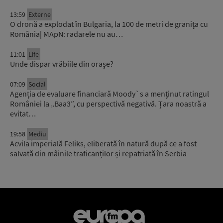
13:59
Externe
O dronă a explodat în Bulgaria, la 100 de metri de granița cu
România| MApN: radarele nu au…
11:01
Life
Unde dispar vrăbiile din orașe?
07:09
Social
Agenția de evaluare financiară Moody`s a menținut ratingul
României la „Baa3”, cu perspectivă negativă. Țara noastră a
evitat…
19:58
Mediu
Acvila imperială Feliks, eliberată în natură după ce a fost
salvată din mâinile traficanților și repatriată în Serbia