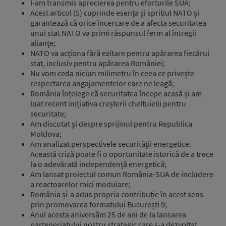
I-am transmis aprecierea pentru eforturile SUA;
Acest articol (5) cuprinde esența și spritiul NATO și
garantează că orice încercare de a afecta securitatea
unui stat NATO va primi răspunsul ferm al întregii
alianțe;
NATO va acționa fără ezitare pentru apărarea fiecărui
stat, inclusiv pentru apărarea României;
Nu vom ceda niciun milimetru în ceea ce privește
respectarea angajamentelor care ne leagă;
România înțelege că securitatea începe acasă și am
luat recent inițiativa creșterii cheltuielii pentru
securitate;
Am discutat și despre sprijinul pentru Republica
Moldova;
Am analizat perspectivele securității energetice.
Această criză poate fi o oportunitate istorică de a trece
la o adevărată independență energetică;
Am lansat proiectul comun România-SUA de includere
a reactoarelor mici modulare;
România și-a adus propria contribuție în acest sens
prin promovarea formatului București 9;
Anul acesta aniversăm 25 de ani de la lansarea
parteneriatului nostru strategic care s-a dezvoltat