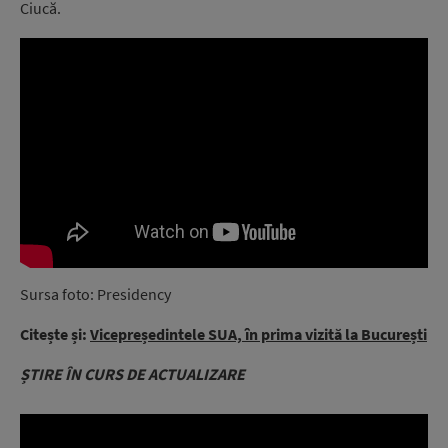
Ciucă.
Sursa foto: Presidency
Citește și:
Vicepreședintele SUA, în prima vizită la București
ȘTIRE ÎN CURS DE ACTUALIZARE
Video
Player