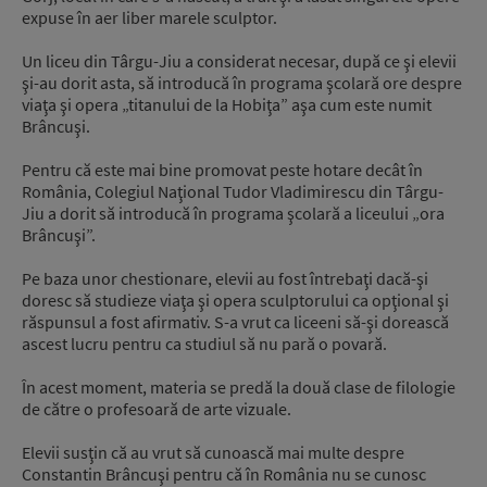
expuse în aer liber marele sculptor.
Un liceu din Târgu-Jiu a considerat necesar, după ce şi elevii
şi-au dorit asta, să introducă în programa şcolară ore despre
viaţa şi opera „titanului de la Hobiţa” aşa cum este numit
Brâncuşi.
Pentru că este mai bine promovat peste hotare decât în
România, Colegiul Naţional Tudor Vladimirescu din Târgu-
Jiu a dorit să introducă în programa şcolară a liceului „ora
Brâncuşi”.
Pe baza unor chestionare, elevii au fost întrebaţi dacă-şi
doresc să studieze viaţa şi opera sculptorului ca opţional şi
răspunsul a fost afirmativ. S-a vrut ca liceeni să-şi dorească
ascest lucru pentru ca studiul să nu pară o povară.
În acest moment, materia se predă la două clase de filologie
de către o profesoară de arte vizuale.
Elevii susţin că au vrut să cunoască mai multe despre
Constantin Brâncuşi pentru că în România nu se cunosc