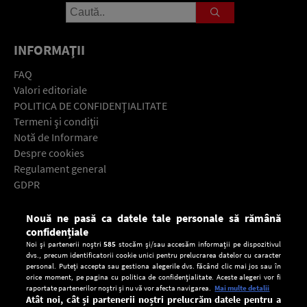
INFORMAŢII
FAQ
Valori editoriale
POLITICA DE CONFIDENŢIALITATE
Termeni şi condiţii
Notă de Informare
Despre cookies
Regulament general
GDPR
Contact
Nouă ne pasă ca datele tale personale să rămână
Descarcă gratuit aplicaţia Europa FM pentru smartphone:
confidențiale
Noi și partenerii noștri
585
stocăm și/sau accesăm informații pe dispozitivul
dvs., precum identificatorii cookie unici pentru prelucrarea datelor cu caracter
personal. Puteți accepta sau gestiona alegerile dvs. făcând clic mai jos sau în
orice moment, pe pagina cu politica de confidențialitate. Aceste alegeri vor fi
raportate partenerilor noștri și nu vă vor afecta navigarea.
Mai multe detalii
Atât noi, cât și partenerii noștri prelucrăm datele pentru a