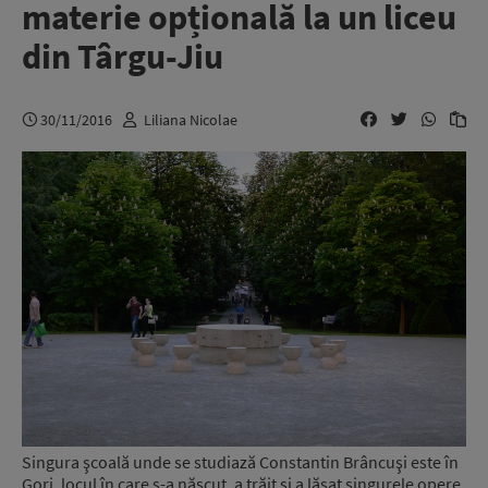
materie opțională la un liceu
din Târgu-Jiu
30/11/2016
Liliana Nicolae
Singura şcoală unde se studiază Constantin Brâncuşi este în
Gorj, locul în care s-a născut, a trăit şi a lăsat singurele opere