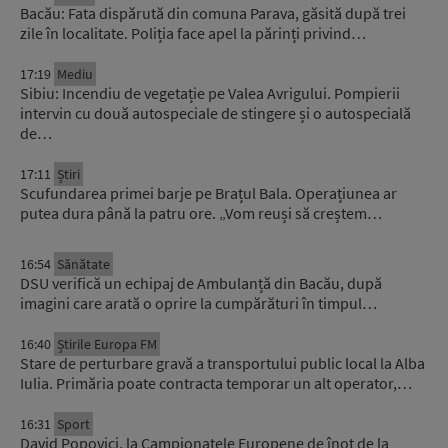
Bacău: Fata dispărută din comuna Parava, găsită după trei
zile în localitate. Poliția face apel la părinți privind…
17:19
Mediu
Sibiu: Incendiu de vegetație pe Valea Avrigului. Pompierii
intervin cu două autospeciale de stingere și o autospecială
de…
17:11
Știri
Scufundarea primei barje pe Brațul Bala. Operațiunea ar
putea dura până la patru ore. „Vom reuși să creștem…
16:54
Sănătate
DSU verifică un echipaj de Ambulanță din Bacău, după
imagini care arată o oprire la cumpărături în timpul…
16:40
Știrile Europa FM
Stare de perturbare gravă a transportului public local la Alba
Iulia. Primăria poate contracta temporar un alt operator,…
16:31
Sport
David Popovici, la Campionatele Europene de înot de la