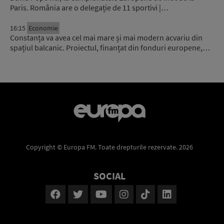
Paris. România are o delegație de 11 sportivi |…
16:15
Economie
Constanța va avea cel mai mare și mai modern acvariu din
spațiul balcanic. Proiectul, finanțat din fonduri europene,…
Copyright © Europa FM. Toate drepturile rezervate. 2026
SOCIAL