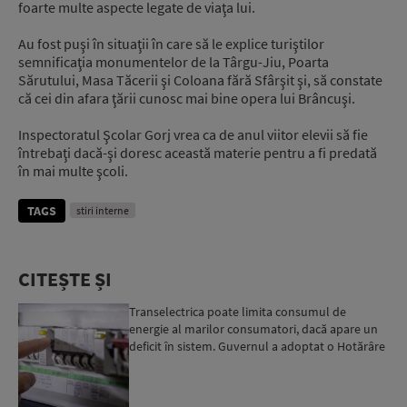
foarte multe aspecte legate de viaţa lui.
Au fost puşi în situaţii în care să le explice turiştilor
semnificaţia monumentelor de la Târgu-Jiu, Poarta
Sărutului, Masa Tăcerii şi Coloana fără Sfârşit şi, să constate
că cei din afara ţării cunosc mai bine opera lui Brâncuşi.
Inspectoratul Şcolar Gorj vrea ca de anul viitor elevii să fie
întrebaţi dacă-şi doresc această materie pentru a fi predată
în mai multe şcoli.
TAGS
stiri interne
CITEȘTE ȘI
Transelectrica poate limita consumul de
energie al marilor consumatori, dacă apare un
deficit în sistem. Guvernul a adoptat o Hotărâre
în acest sens...