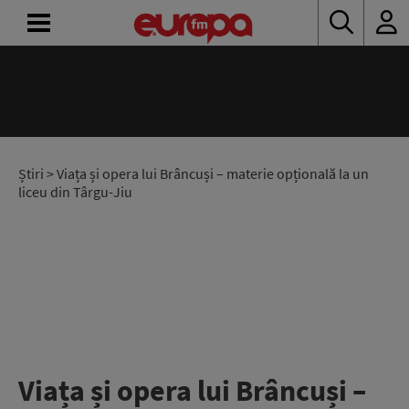
ACASĂ
ȘTIRI
RADIO
Știri
> Viața și opera lui Brâncuși – materie opțională la un
liceu din Târgu-Jiu
CONCURSURI
PODCAST
ASCULTĂ
LIVE
Viața și opera lui Brâncuși –