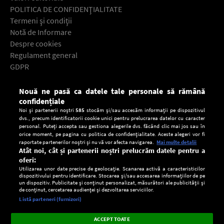
POLITICA DE CONFIDENŢIALITATE
Termeni şi condiţii
Notă de Informare
Despre cookies
Regulament general
GDPR
Contact
Nouă ne pasă ca datele tale personale să rămână
Descarcă gratuit aplicaţia Europa FM pentru smartphone:
confidențiale
Noi și partenerii noștri
585
stocăm și/sau accesăm informații pe dispozitivul
dvs., precum identificatorii cookie unici pentru prelucrarea datelor cu caracter
personal. Puteți accepta sau gestiona alegerile dvs. făcând clic mai jos sau în
orice moment, pe pagina cu politica de confidențialitate. Aceste alegeri vor fi
raportate partenerilor noștri și nu vă vor afecta navigarea.
Mai multe detalii
Atât noi, cât și partenerii noștri prelucrăm datele pentru a
oferi:
Utilizarea unor date precise de geolocație. Scanarea activă a caracteristicilor
dispozitivului pentru identificare. Stocarea și/sau accesarea informațiilor de pe
un dispozitiv. Publicitate și conținut personalizat, măsurători ale publicității și
de conținut, cercetarea audienței și dezvoltarea serviciilor.
Setări:
Listă parteneri (furnizori)
Ascultă Europa FM în aplicație
Dark
×
Instalează
Radio live, podcasturi, știri și alerte
ACCEPT TOATE