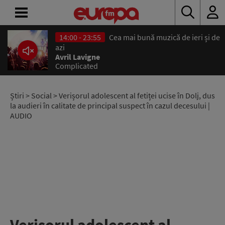
14:00 - 23:55
Cea mai bună muzică de ieri și de
ACASĂ
azi
Avril Lavigne
Complicated
ȘTIRI
RADIO
Știri
>
Social
> Verișorul adolescent al fetiței ucise în Dolj, dus
la audieri în calitate de principal suspect în cazul decesului |
AUDIO
CONCURSURI
PODCAST
ASCULTĂ
LIVE