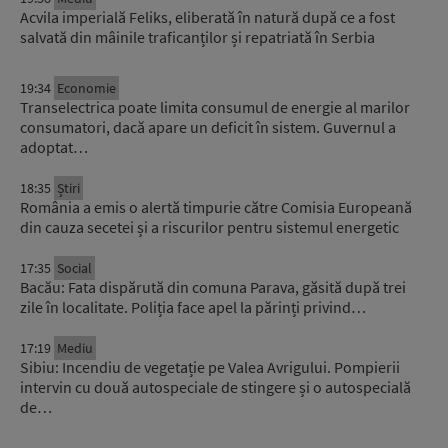
Acvila imperială Feliks, eliberată în natură după ce a fost
salvată din mâinile traficanților și repatriată în Serbia
19:34
Economie
Transelectrica poate limita consumul de energie al marilor
consumatori, dacă apare un deficit în sistem. Guvernul a
adoptat…
18:35
Știri
România a emis o alertă timpurie către Comisia Europeană
din cauza secetei și a riscurilor pentru sistemul energetic
17:35
Social
Bacău: Fata dispărută din comuna Parava, găsită după trei
zile în localitate. Poliția face apel la părinți privind…
17:19
Mediu
Sibiu: Incendiu de vegetație pe Valea Avrigului. Pompierii
intervin cu două autospeciale de stingere și o autospecială
de…