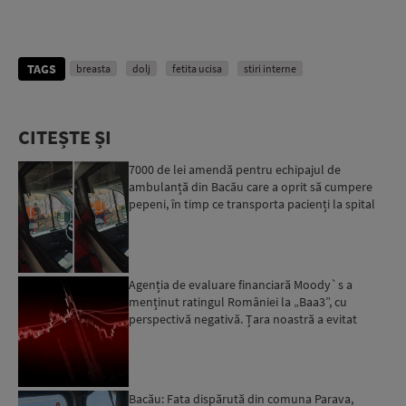
TAGS
breasta
dolj
fetita ucisa
stiri interne
CITEȘTE ȘI
7000 de lei amendă pentru echipajul de
ambulanță din Bacău care a oprit să cumpere
pepeni, în timp ce transporta pacienți la spital
Agenția de evaluare financiară Moody`s a
menținut ratingul României la „Baa3”, cu
perspectivă negativă. Țara noastră a evitat
momentan retrogradarea...
Bacău: Fata dispărută din comuna Parava,