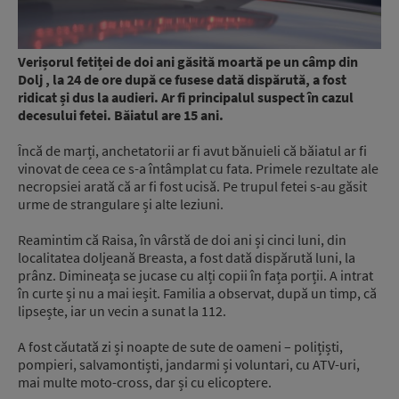
Verișorul fetiței de doi ani găsită moartă pe un câmp din
Dolj , la 24 de ore după ce fusese dată dispărută,
a fost
ridicat și dus la audieri. Ar fi principalul suspect în cazul
decesului fetei. Băiatul are 15 ani.
Încă de marți, anchetatorii ar fi avut bănuieli că băiatul ar fi
vinovat de ceea ce s-a întâmplat cu fata. Primele rezultate ale
necropsiei arată că ar fi fost ucisă. Pe trupul fetei s-au găsit
urme de strangulare și alte leziuni.
Reamintim că Raisa, în vârstă de doi ani și cinci luni, din
localitatea doljeană Breasta, a fost dată dispărută luni, la
prânz. Dimineața se jucase cu alți copii în fața porții. A intrat
în curte și nu a mai ieșit. Familia a observat, după un timp, că
lipsește, iar un vecin a sunat la 112.
A fost căutată zi și noapte de sute de oameni – polițiști,
pompieri, salvamontiști, jandarmi și voluntari, cu ATV-uri,
mai multe moto-cross, dar și cu elicoptere.