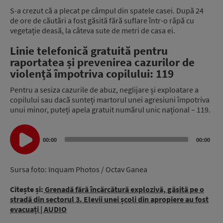
S-a crezut că a plecat pe câmpul din spatele casei. După 24
de ore de căutări a fost găsită fără suflare într-o râpă cu
vegetație deasă, la câteva sute de metri de casa ei.
Linie telefonică gratuită pentru
raportatea și prevenirea cazurilor de
violență împotriva copilului: 119
Pentru a sesiza cazurile de abuz, neglijare și exploatare a
copilului sau dacă sunteți martorul unei agresiuni împotriva
unui minor, puteți apela gratuit numărul unic național – 119.
Audio
Player
00:00
00:00
Sursa foto: Inquam Photos / Octav Ganea
Citește și:
Grenadă fără încărcătură explozivă, găsită pe o
stradă din sectorul 3. Elevii unei școli din apropiere au fost
evacuați | AUDIO