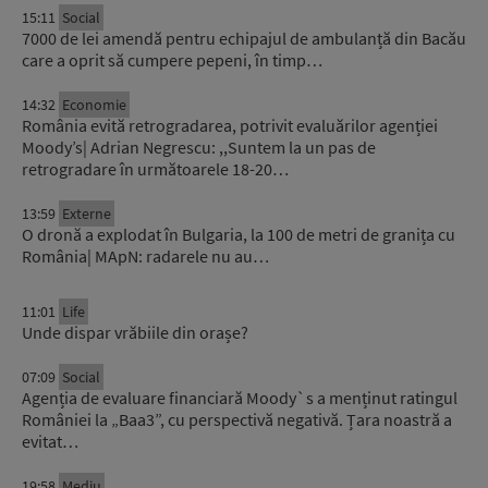
15:11
Social
7000 de lei amendă pentru echipajul de ambulanță din Bacău
care a oprit să cumpere pepeni, în timp…
14:32
Economie
România evită retrogradarea, potrivit evaluărilor agenției
Moody’s| Adrian Negrescu: ,,Suntem la un pas de
retrogradare în următoarele 18-20…
13:59
Externe
O dronă a explodat în Bulgaria, la 100 de metri de granița cu
România| MApN: radarele nu au…
11:01
Life
Unde dispar vrăbiile din orașe?
07:09
Social
Agenția de evaluare financiară Moody`s a menținut ratingul
României la „Baa3”, cu perspectivă negativă. Țara noastră a
evitat…
19:58
Mediu