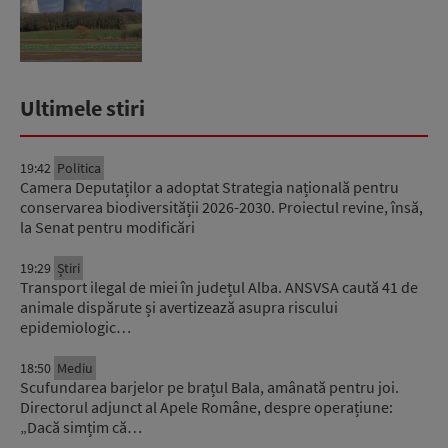
Ultimele stiri
19:42
Politica
Camera Deputaților a adoptat Strategia națională pentru
conservarea biodiversității 2026-2030. Proiectul revine, însă,
la Senat pentru modificări
19:29
Știri
Transport ilegal de miei în județul Alba. ANSVSA caută 41 de
animale dispărute și avertizează asupra riscului
epidemiologic…
18:50
Mediu
Scufundarea barjelor pe brațul Bala, amânată pentru joi.
Directorul adjunct al Apele Române, despre operațiune:
„Dacă simțim că…