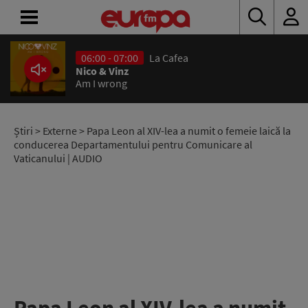
06:00 - 07:00
La Cafea
ACASĂ
Nico & Vinz
Am I wrong
ȘTIRI
RADIO
Știri
>
Externe
> Papa Leon al XIV-lea a numit o femeie laică la
conducerea Departamentului pentru Comunicare al
Vaticanului | AUDIO
CONCURSURI
PODCAST
ASCULTĂ
LIVE