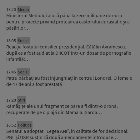
18:20
Mediu
Ministerul Mediului alocă până la zece milioane de euro
pentru proiecte privind protejarea castorului eurasiatic și a
păsărilor…
18:05
Social
Reacția fostului consilier prezidențial, Cătălin Avramescu,
după ce a fost audiat la DIICOT într-un dosar de pornografie
infantilă:…
17:45
Social
Patru bărbați au fost înjunghiați în centrul Londrei. O femeie
de 47 de ani a fost arestată
17:28
Știri
Rămășițe ale unui fragment ce pare a fi dintr-o dronă,
recuperate de pe o plajă din Mamaia. Garda…
16:52
Politica
Senatul a adoptat „Legea ANI”, în calitate de for decizional.
PNL și USR susțin că două amendamente introduse…