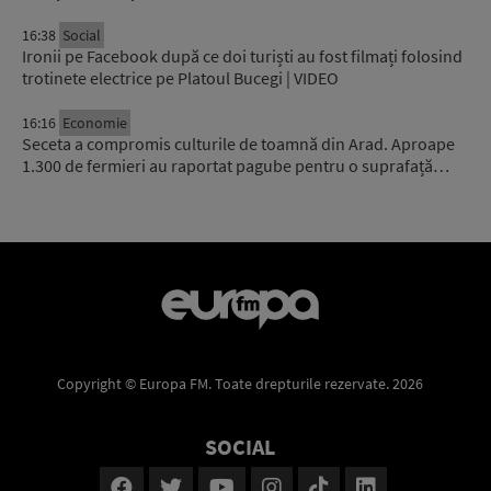
16:38
Social
Ironii pe Facebook după ce doi turiști au fost filmați folosind
trotinete electrice pe Platoul Bucegi | VIDEO
16:16
Economie
Seceta a compromis culturile de toamnă din Arad. Aproape
1.300 de fermieri au raportat pagube pentru o suprafață…
Copyright © Europa FM. Toate drepturile rezervate. 2026
SOCIAL