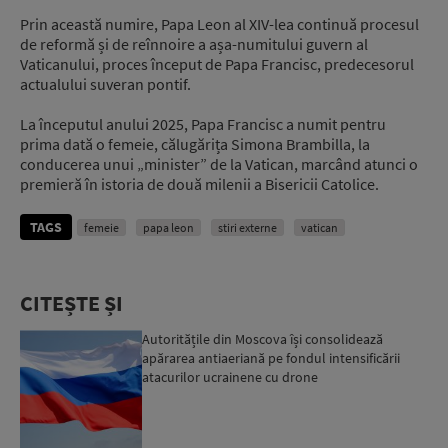
Prin această numire, Papa Leon al XIV-lea continuă procesul
de reformă și de reînnoire a așa-numitului guvern al
Vaticanului, proces început de Papa Francisc, predecesorul
actualului suveran pontif.
La începutul anului 2025, Papa Francisc a numit pentru
prima dată o femeie, călugărița Simona Brambilla, la
conducerea unui „minister” de la Vatican, marcând atunci o
premieră în istoria de două milenii a Bisericii Catolice.
TAGS
femeie
papa leon
stiri externe
vatican
CITEȘTE ȘI
Autoritățile din Moscova își consolidează
apărarea antiaeriană pe fondul intensificării
atacurilor ucrainene cu drone