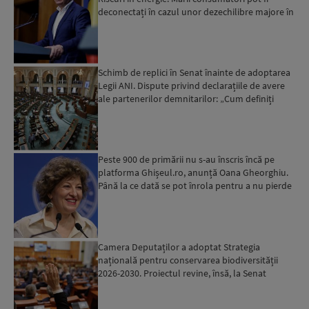
deconectați în cazul unor dezechilibre majore în
sistemul e...
Schimb de replici în Senat înainte de adoptarea
Legii ANI. Dispute privind declarațiile de avere
ale partenerilor demnitarilor: „Cum definiți
amantele...
Peste 900 de primării nu s-au înscris încă pe
platforma Ghișeul.ro, anunță Oana Gheorghiu.
Până la ce dată se pot înrola pentru a nu pierde
fondurile ...
Camera Deputaților a adoptat Strategia
națională pentru conservarea biodiversității
2026-2030. Proiectul revine, însă, la Senat
pentru modificări...