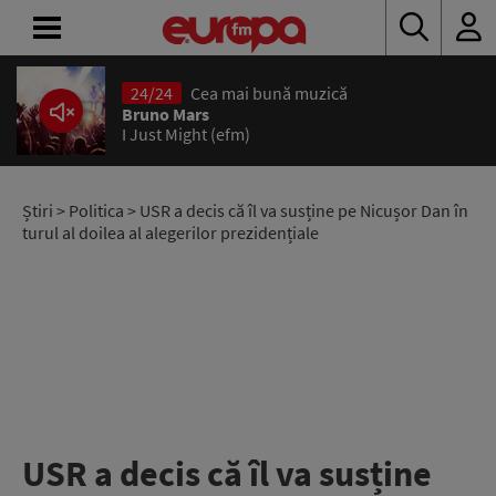
24/24
Cea mai bună muzică
ACASĂ
Bruno Mars
I Just Might (efm)
ȘTIRI
RADIO
Știri
>
Politica
> USR a decis că îl va susține pe Nicușor Dan în
turul al doilea al alegerilor prezidențiale
CONCURSURI
PODCAST
ASCULTĂ
LIVE
USR a decis că îl va susține