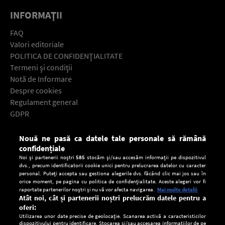
INFORMAŢII
FAQ
Valori editoriale
POLITICA DE CONFIDENŢIALITATE
Termeni şi condiţii
Notă de Informare
Despre cookies
Regulament general
GDPR
Contact
Nouă ne pasă ca datele tale personale să rămână
Descarcă gratuit aplicaţia Europa FM pentru smartphone:
confidențiale
Noi și partenerii noștri
585
stocăm și/sau accesăm informații pe dispozitivul
dvs., precum identificatorii cookie unici pentru prelucrarea datelor cu caracter
personal. Puteți accepta sau gestiona alegerile dvs. făcând clic mai jos sau în
orice moment, pe pagina cu politica de confidențialitate. Aceste alegeri vor fi
raportate partenerilor noștri și nu vă vor afecta navigarea.
Mai multe detalii
Atât noi, cât și partenerii noștri prelucrăm datele pentru a
oferi:
Utilizarea unor date precise de geolocație. Scanarea activă a caracteristicilor
dispozitivului pentru identificare. Stocarea și/sau accesarea informațiilor de pe