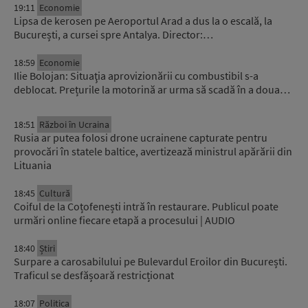
19:11
Economie
Lipsa de kerosen pe Aeroportul Arad a dus la o escală, la
București, a cursei spre Antalya. Director:…
18:59
Economie
Ilie Bolojan: Situaţia aprovizionării cu combustibil s-a
deblocat. Prețurile la motorină ar urma să scadă în a doua…
18:51
Război în Ucraina
Rusia ar putea folosi drone ucrainene capturate pentru
provocări în statele baltice, avertizează ministrul apărării din
Lituania
18:45
Cultură
Coiful de la Coțofenești intră în restaurare. Publicul poate
urmări online fiecare etapă a procesului | AUDIO
18:40
Știri
Surpare a carosabilului pe Bulevardul Eroilor din București.
Traficul se desfășoară restricționat
18:07
Politica