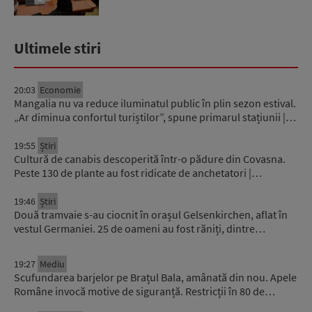
Ultimele stiri
20:03
Economie
Mangalia nu va reduce iluminatul public în plin sezon estival.
„Ar diminua confortul turiștilor”, spune primarul stațiunii |…
19:55
Știri
Cultură de canabis descoperită într-o pădure din Covasna.
Peste 130 de plante au fost ridicate de anchetatori |…
19:46
Știri
Două tramvaie s-au ciocnit în orașul Gelsenkirchen, aflat în
vestul Germaniei. 25 de oameni au fost răniți, dintre…
19:27
Mediu
Scufundarea barjelor pe Brațul Bala, amânată din nou. Apele
Române invocă motive de siguranță. Restricții în 80 de…