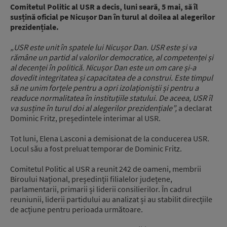
Comitetul Politic al USR a decis, luni seară, 5 mai, să îl
susțină oficial pe Nicușor Dan în turul al doilea al alegerilor
prezidențiale.
„USR este unit în spatele lui Nicușor Dan. USR este și va
rămâne un partid al valorilor democratice, al competenței și
al decenței în politică. Nicușor Dan este un om care și-a
dovedit integritatea și capacitatea de a construi. Este timpul
să ne unim forțele pentru a opri izolaționiștii și pentru a
readuce normalitatea în instituțiile statului. De aceea, USR îl
va susține în turul doi al alegerilor prezidențiale”,
a declarat
Dominic Fritz, președintele interimar al USR.
Tot luni, Elena Lasconi a demisionat de la conducerea USR.
Locul său a fost preluat temporar de Dominic Fritz.
Comitetul Politic al USR a reunit 242 de oameni, membrii
Biroului Național, președinții filialelor județene,
parlamentarii, primarii și liderii consilierilor. În cadrul
reuniunii, liderii partidului au analizat și au stabilit direcțiile
de acțiune pentru perioada următoare.