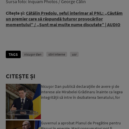
Sursa foto: Inquam Photos / George Călin
Citește și:
Cătălin Predoiu, șeful interimar al PNL: „Căutăm
un premier care să răspundă tuturor provocărilor
momentului” / „Sunt mai multe nume discutate” | AUDIO
TAGS
nicușor dan
stiri interne
usr
CITEȘTE ȘI
Nicușor Dan publică declarațiile de avere și de
interese ale Mirabelei Grădinaru înainte ca legea
integrității să intre în dezbaterea Senatului, for
d...
Guvernul a aprobat Planul de Pregătire pentru
Riscuri în energie. Marii consumatori pot fi