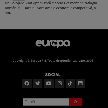
Ilie Bolojan: Sunt optimist că Moody’s va menține ratingul
României. „Dacă nu vom avea o economie competitivă, n-
am…
Copyright © Europa FM. Toate drepturile rezervate. 2026
SOCIAL