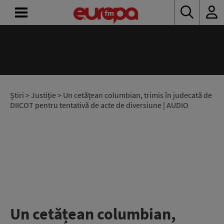
ACASĂ
ȘTIRI
RADIO
Știri
>
Justiție
> Un cetățean columbian, trimis în judecată de
DIICOT pentru tentativă de acte de diversiune | AUDIO
CONCURSURI
PODCAST
ASCULTĂ
LIVE
Un cetățean columbian,