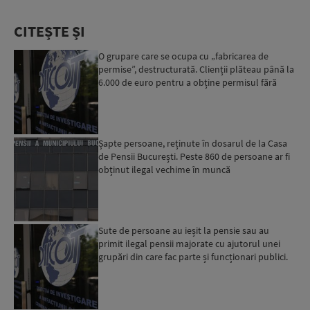
CITEȘTE ȘI
O grupare care se ocupa cu „fabricarea de
permise”, destructurată. Clienții plăteau până la
6.000 de euro pentru a obține permisul fără
examen...
Șapte persoane, reținute în dosarul de la Casa
de Pensii București. Peste 860 de persoane ar fi
obținut ilegal vechime în muncă
Sute de persoane au ieșit la pensie sau au
primit ilegal pensii majorate cu ajutorul unei
grupări din care fac parte și funcționari publici.
Percheziț...