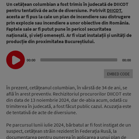
Un cetățean columbian a fost trimis în judecată de DIICOT
pentru tentativă de acte de diversiune. Potrivit
DIICOT
,
acesta ar fi pus la cale un plan de incendiere sau distrugere
prin explozie sau incendiere a unor obiective din România.
Faptele sale ar fi putut pune în pericol securitatea
națională, și vieți omenești. Ar fi vizat instalații și unități de
producție din proximitatea Bucureștiului.
Audio
00:00
00:00
Player
EMBED CODE
În prezent, cetățeanul columbian, în vârstă de 34 de ani, se
află în arest preventiv. Rechizitoriul procurorilor DIICOT este
din data de 13 noiembrie 2024, dar de-abia acum, odată cu
trimiterea în judecată, a fost făcut public cazul. Acuzația este
de tentativă de acte de diversiune.
Pe parcursul lunii iulie 2024, bărbatul ar fi fost instigat de un
suspect, cetățean străin rezident în Federația Rusă, la
documentarea pentru punerea în aplicarea a unui plan de