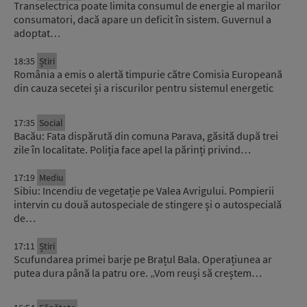
Transelectrica poate limita consumul de energie al marilor
consumatori, dacă apare un deficit în sistem. Guvernul a
adoptat…
18:35
Știri
România a emis o alertă timpurie către Comisia Europeană
din cauza secetei și a riscurilor pentru sistemul energetic
17:35
Social
Bacău: Fata dispărută din comuna Parava, găsită după trei
zile în localitate. Poliția face apel la părinți privind…
17:19
Mediu
Sibiu: Incendiu de vegetație pe Valea Avrigului. Pompierii
intervin cu două autospeciale de stingere și o autospecială
de…
17:11
Știri
Scufundarea primei barje pe Brațul Bala. Operațiunea ar
putea dura până la patru ore. „Vom reuși să creștem…