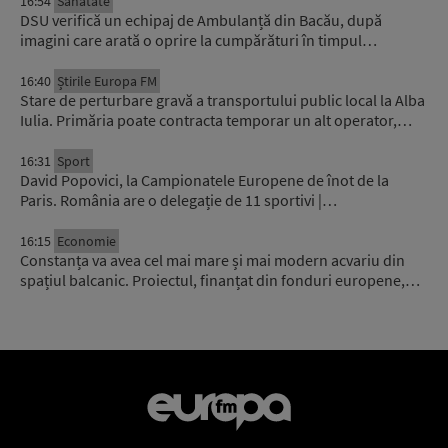
16:54
Sănătate
DSU verifică un echipaj de Ambulanță din Bacău, după
imagini care arată o oprire la cumpărături în timpul…
16:40
Știrile Europa FM
Stare de perturbare gravă a transportului public local la Alba
Iulia. Primăria poate contracta temporar un alt operator,…
16:31
Sport
David Popovici, la Campionatele Europene de înot de la
Paris. România are o delegație de 11 sportivi |…
16:15
Economie
Constanța va avea cel mai mare și mai modern acvariu din
spațiul balcanic. Proiectul, finanțat din fonduri europene,…