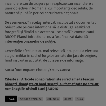
incendiere sau distrugere prin explozie sau incendiere a
unor obiective în România, cu importanţă deosebită, de
natură să pună în pericol securitatea națională.
De asemenea, în același interval, inculpatul a documentat
obiectivele pe care intenţiona să le distrugă, realizând
fotografii și filmări ale acestora – se arată în comunicatul
DIICOT. Planul infracțional nu a fost finalizat datorită
intervenției organelor de poliție.
Cercetările efectuate au mai relevat că inculpatul a efectuat
stagiul militar în cadrul forţelor armate din țara de origine,
fiind instruit în activităţi de culegere de informaţii.
Sursa foto: Inquam Photos / Octav Ganea
Citește și:
Articole conspiraționiste și reclame la leacuri
băbești, finanțate cu bani rusești, au fost afișate pe site-uri
românești în ultimii 8 ani | AUDIO
TAGS
acte de diversiune
columbia
diicot
rusia