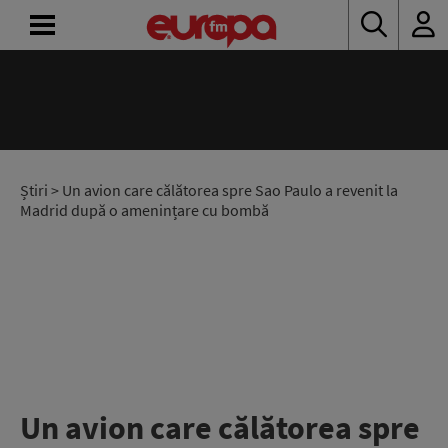
ACASĂ
ȘTIRI
RADIO
Știri
> Un avion care călătorea spre Sao Paulo a revenit la
Madrid după o amenințare cu bombă
CONCURSURI
PODCAST
ASCULTĂ
LIVE
Un avion care călătorea spre