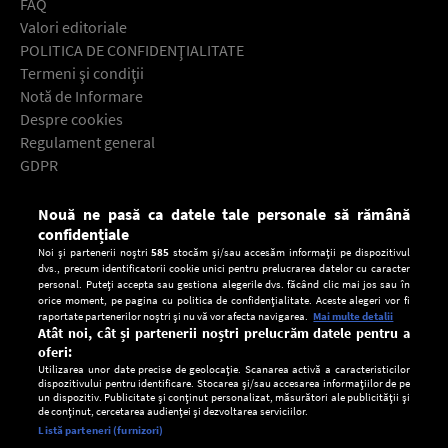
FAQ
Valori editoriale
POLITICA DE CONFIDENŢIALITATE
Termeni şi condiţii
Notă de Informare
Despre cookies
Regulament general
GDPR
Contact
Nouă ne pasă ca datele tale personale să rămână
Descarcă gratuit aplicaţia Europa FM pentru smartphone:
confidențiale
Noi și partenerii noștri
585
stocăm și/sau accesăm informații pe dispozitivul
dvs., precum identificatorii cookie unici pentru prelucrarea datelor cu caracter
personal. Puteți accepta sau gestiona alegerile dvs. făcând clic mai jos sau în
orice moment, pe pagina cu politica de confidențialitate. Aceste alegeri vor fi
raportate partenerilor noștri și nu vă vor afecta navigarea.
Mai multe detalii
Atât noi, cât și partenerii noștri prelucrăm datele pentru a
oferi:
Utilizarea unor date precise de geolocație. Scanarea activă a caracteristicilor
dispozitivului pentru identificare. Stocarea și/sau accesarea informațiilor de pe
un dispozitiv. Publicitate și conținut personalizat, măsurători ale publicității și
de conținut, cercetarea audienței și dezvoltarea serviciilor.
Setări:
Listă parteneri (furnizori)