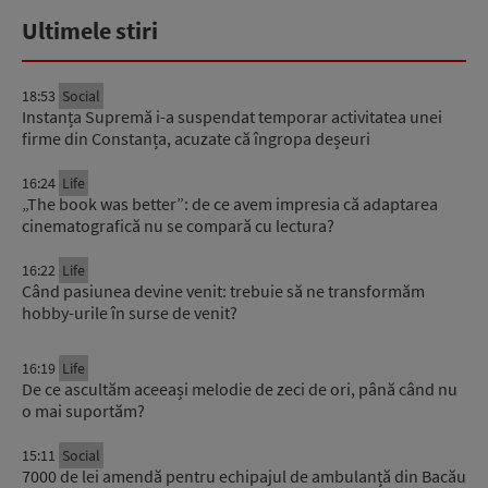
Ultimele stiri
18:53
Social
Instanța Supremă i-a suspendat temporar activitatea unei
firme din Constanța, acuzate că îngropa deșeuri
16:24
Life
„The book was better”: de ce avem impresia că adaptarea
cinematografică nu se compară cu lectura?
16:22
Life
Când pasiunea devine venit: trebuie să ne transformăm
hobby-urile în surse de venit?
16:19
Life
De ce ascultăm aceeași melodie de zeci de ori, până când nu
o mai suportăm?
15:11
Social
7000 de lei amendă pentru echipajul de ambulanță din Bacău