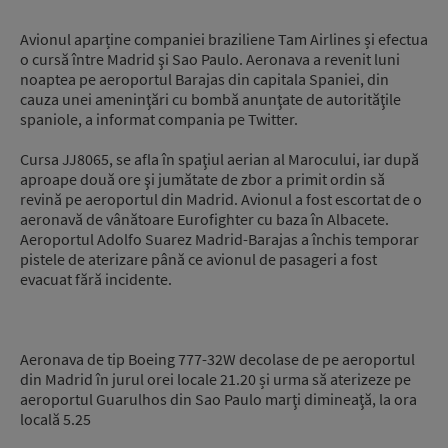
Avionul aparține companiei braziliene Tam Airlines și efectua
o cursă între Madrid şi Sao Paulo. Aeronava a revenit luni
noaptea pe aeroportul Barajas din capitala Spaniei, din
cauza unei ameninţări cu bombă anunţate de autorităţile
spaniole, a informat compania pe Twitter.
Cursa JJ8065, se afla în spaţiul aerian al Marocului, iar după
aproape două ore şi jumătate de zbor a primit ordin să
revină pe aeroportul din Madrid. Avionul a fost escortat de o
aeronavă de vânătoare Eurofighter cu baza în Albacete.
Aeroportul Adolfo Suarez Madrid-Barajas a închis temporar
pistele de aterizare până ce avionul de pasageri a fost
evacuat fără incidente.
Aeronava de tip Boeing 777-32W decolase de pe aeroportul
din Madrid în jurul orei locale 21.20 și urma să aterizeze pe
aeroportul Guarulhos din Sao Paulo marţi dimineaţă, la ora
locală 5.25