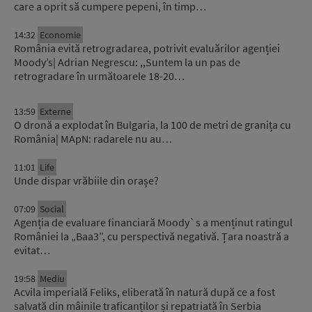
care a oprit să cumpere pepeni, în timp…
14:32
Economie
România evită retrogradarea, potrivit evaluărilor agenției
Moody’s| Adrian Negrescu: ,,Suntem la un pas de
retrogradare în următoarele 18-20…
13:59
Externe
O dronă a explodat în Bulgaria, la 100 de metri de granița cu
România| MApN: radarele nu au…
11:01
Life
Unde dispar vrăbiile din orașe?
07:09
Social
Agenția de evaluare financiară Moody`s a menținut ratingul
României la „Baa3”, cu perspectivă negativă. Țara noastră a
evitat…
19:58
Mediu
Acvila imperială Feliks, eliberată în natură după ce a fost
salvată din mâinile traficanților și repatriată în Serbia