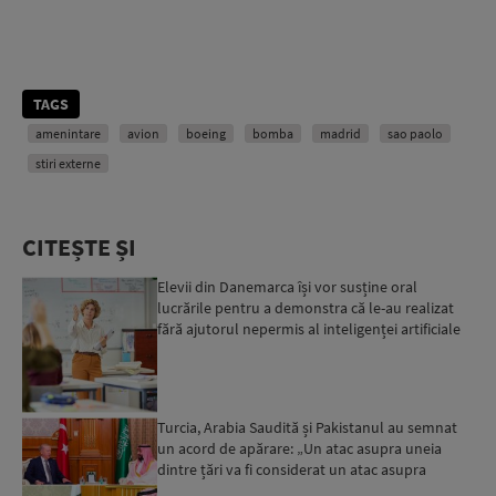
TAGS
amenintare
avion
boeing
bomba
madrid
sao paolo
stiri externe
CITEȘTE ȘI
Elevii din Danemarca își vor susține oral
lucrările pentru a demonstra că le-au realizat
fără ajutorul nepermis al inteligenței artificiale
Turcia, Arabia Saudită și Pakistanul au semnat
un acord de apărare: „Un atac asupra uneia
dintre țări va fi considerat un atac asupra
tuturor”...