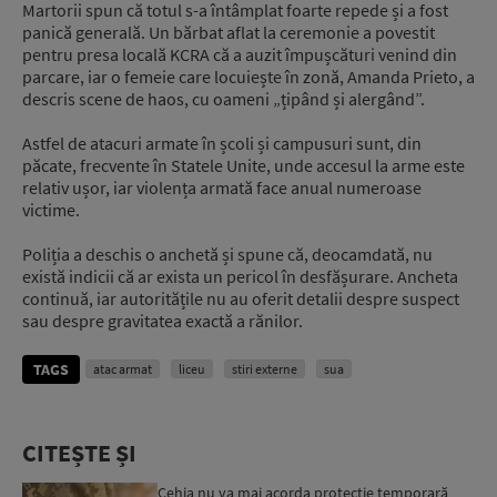
Martorii spun că totul s-a întâmplat foarte repede și a fost
panică generală. Un bărbat aflat la ceremonie a povestit
pentru presa locală KCRA că a auzit împușcături venind din
parcare, iar o femeie care locuiește în zonă, Amanda Prieto, a
descris scene de haos, cu oameni „țipând și alergând”.
Astfel de atacuri armate în școli și campusuri sunt, din
păcate, frecvente în Statele Unite, unde accesul la arme este
relativ ușor, iar violența armată face anual numeroase
victime.
Poliția a deschis o anchetă și spune că, deocamdată, nu
există indicii că ar exista un pericol în desfășurare. Ancheta
continuă, iar autoritățile nu au oferit detalii despre suspect
sau despre gravitatea exactă a rănilor.
TAGS
atac armat
liceu
stiri externe
sua
CITEȘTE ȘI
Cehia nu va mai acorda protecție temporară