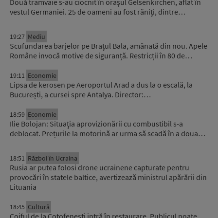
Două tramvaie s-au ciocnit în orașul Gelsenkirchen, aflat în
vestul Germaniei. 25 de oameni au fost răniți, dintre…
19:27
Mediu
Scufundarea barjelor pe Brațul Bala, amânată din nou. Apele
Române invocă motive de siguranță. Restricții în 80 de…
19:11
Economie
Lipsa de kerosen pe Aeroportul Arad a dus la o escală, la
București, a cursei spre Antalya. Director:…
18:59
Economie
Ilie Bolojan: Situaţia aprovizionării cu combustibil s-a
deblocat. Prețurile la motorină ar urma să scadă în a doua…
18:51
Război în Ucraina
Rusia ar putea folosi drone ucrainene capturate pentru
provocări în statele baltice, avertizează ministrul apărării din
Lituania
18:45
Cultură
Coiful de la Coțofenești intră în restaurare. Publicul poate