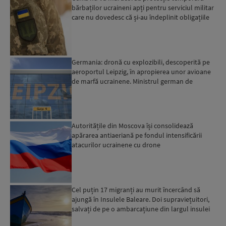
bărbaților ucraineni apți pentru serviciul militar
care nu dovedesc că și-au îndeplinit obligațiile
militar...
Germania: dronă cu explozibili, descoperită pe
aeroportul Leipzig, în apropierea unor avioane
de marfă ucrainene. Ministrul german de
Interne: „Avem d...
Autoritățile din Moscova își consolidează
apărarea antiaeriană pe fondul intensificării
atacurilor ucrainene cu drone
Cel puțin 17 migranți au murit încercând să
ajungă în Insulele Baleare. Doi supraviețuitori,
salvați de pe o ambarcațiune din largul insulei
Mallorca,...