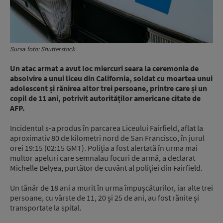
Sursa foto: Shutterstock
Un atac armat a avut loc miercuri seara la ceremonia de
absolvire a unui liceu din California, soldat cu moartea unui
adolescent și rănirea altor trei persoane, printre care și un
copil de 11 ani, potrivit autorităților americane citate de
AFP.
Incidentul s-a produs în parcarea Liceului Fairfield, aflat la
aproximativ 80 de kilometri nord de San Francisco, în jurul
orei 19:15 (02:15 GMT). Poliția a fost alertată în urma mai
multor apeluri care semnalau focuri de armă, a declarat
Michelle Belyea, purtător de cuvânt al poliției din Fairfield.
Un tânăr de 18 ani a murit în urma împușcăturilor, iar alte trei
persoane, cu vârste de 11, 20 și 25 de ani, au fost rănite și
transportate la spital.