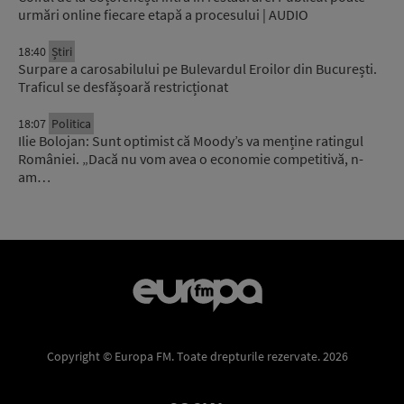
urmări online fiecare etapă a procesului | AUDIO
18:40
Știri
Surpare a carosabilului pe Bulevardul Eroilor din București.
Traficul se desfășoară restricționat
18:07
Politica
Ilie Bolojan: Sunt optimist că Moody’s va menține ratingul
României. „Dacă nu vom avea o economie competitivă, n-
am…
Copyright © Europa FM. Toate drepturile rezervate. 2026