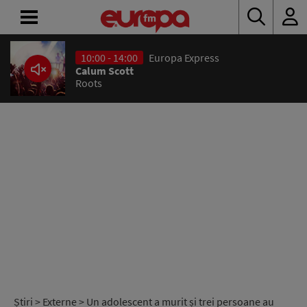
10:00 - 14:00
Europa Express
ACASĂ
Calum Scott
Roots
ȘTIRI
RADIO
CONCURSURI
PODCAST
ASCULTĂ
LIVE
Știri
>
Externe
> Un adolescent a murit și trei persoane au