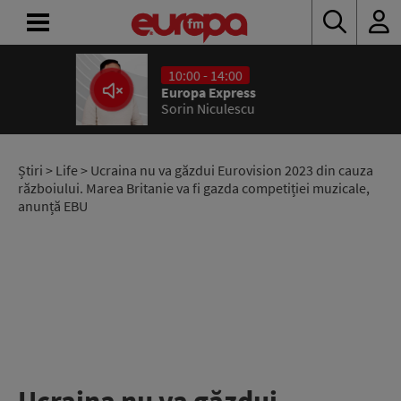
10:00 - 14:00
ACASĂ
Europa Express
Sorin Niculescu
ȘTIRI
RADIO
Știri
>
Life
> Ucraina nu va găzdui Eurovision 2023 din cauza
războiului. Marea Britanie va fi gazda competiției muzicale,
anunță EBU
CONCURSURI
PODCAST
ASCULTĂ
LIVE