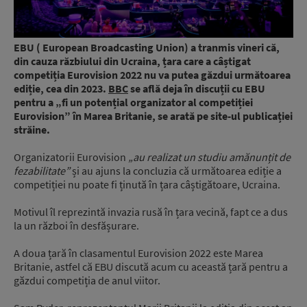
EBU ( European Broadcasting Union) a tranmis vineri că,
din cauza răzbiului din Ucraina, țara care a câștigat
competiția Eurovision 2022 nu va putea găzdui următoarea
ediție, cea din 2023.
BBC
se află deja în discuții cu EBU
pentru a „fi un potențial organizator al competiției
Eurovision” în Marea Britanie, se arată pe site-ul publicației
străine.
Organizatorii Eurovision
„au realizat un studiu amănunțit de
fezabilitate”
și au ajuns la concluzia că următoarea ediție a
competiției nu poate fi ținută în țara câștigătoare, Ucraina.
Motivul îl reprezintă invazia rusă în țara vecină, fapt ce a dus
la un război în desfășurare.
A doua țară în clasamentul Eurovision 2022 este Marea
Britanie, astfel că EBU discută acum cu această țară pentru a
găzdui competiția de anul viitor.