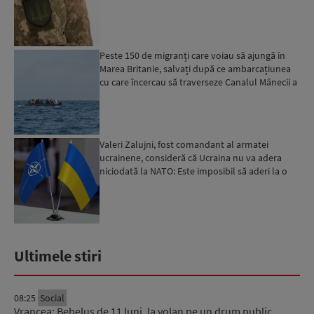
militar...
Peste 150 de migranți care voiau să ajungă în
Marea Britanie, salvați după ce ambarcațiunea
cu care încercau să traverseze Canalul Mânecii a
luat foc...
Valeri Zalujni, fost comandant al armatei
ucrainene, consideră că Ucraina nu va adera
niciodată la NATO: Este imposibil să aderi la o
organizație care...
Ultimele stiri
08:25
Social
Vrancea: Bebeluș de 11 luni, la volan pe un drum public.