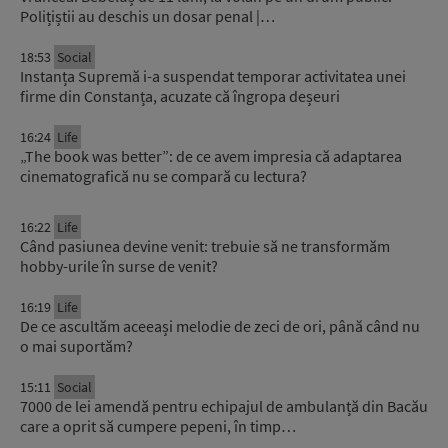
Polițiștii au deschis un dosar penal |…
18:53
Social
Instanța Supremă i-a suspendat temporar activitatea unei
firme din Constanța, acuzate că îngropa deșeuri
16:24
Life
„The book was better”: de ce avem impresia că adaptarea
cinematografică nu se compară cu lectura?
16:22
Life
Când pasiunea devine venit: trebuie să ne transformăm
hobby-urile în surse de venit?
16:19
Life
De ce ascultăm aceeași melodie de zeci de ori, până când nu
o mai suportăm?
15:11
Social
7000 de lei amendă pentru echipajul de ambulanță din Bacău
care a oprit să cumpere pepeni, în timp…