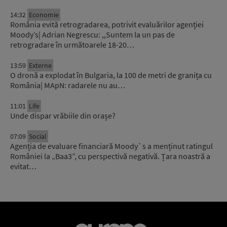
14:32
Economie
România evită retrogradarea, potrivit evaluărilor agenției
Moody’s| Adrian Negrescu: ,,Suntem la un pas de
retrogradare în următoarele 18-20…
13:59
Externe
O dronă a explodat în Bulgaria, la 100 de metri de granița cu
România| MApN: radarele nu au…
11:01
Life
Unde dispar vrăbiile din orașe?
07:09
Social
Agenția de evaluare financiară Moody`s a menținut ratingul
României la „Baa3”, cu perspectivă negativă. Țara noastră a
evitat…