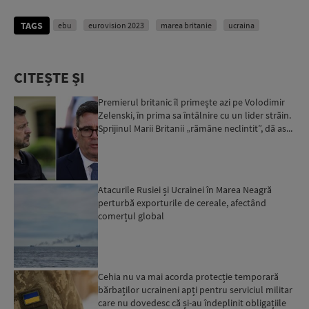
TAGS
ebu
eurovision 2023
marea britanie
ucraina
CITEȘTE ȘI
Premierul britanic îl primește azi pe Volodimir
Zelenski, în prima sa întâlnire cu un lider străin.
Sprijinul Marii Britanii „rămâne neclintit”, dă as...
Atacurile Rusiei și Ucrainei în Marea Neagră
perturbă exporturile de cereale, afectând
comerțul global
Cehia nu va mai acorda protecție temporară
bărbaților ucraineni apți pentru serviciul militar
care nu dovedesc că și-au îndeplinit obligațiile