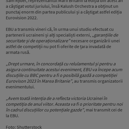
Sam Ryder, reprezentantul Marii Britanii la ediția din acest an
a câștigat votul juriului, însă Kalush Orchestra a obținut un
punctaj enorm din partea publicului și a câștigat astfel ediția
Eurovision 2022.
EBU a transmis vineri că, în urma unui studiu efectuat cu
partenerii ucraineni și alți specialiști externi,
„garanțiile de
securitate și de operaționalizare”
necesare organizării unei
astfel de competiții nu pot fi oferite de țara invadată de
armata rusă.
„Drept urmare, în concordață cu relulamentul și pentru a
asigura continuitate acestui eveniment, EBU va începe acum
discuțiile cu BBC pentru a fi o posibilă gazdă a competiției
Eurovison 2023 în Marea Britanie”
, au transmis organizatorii
evenimentului.
„Avem toată intenția de a reflecta victoria Ucrainei în
competiția de anul viitor. Aceasta va fi o prioritate pentru noi
în cadrul discuțiilor cu potențiale gazde”
, mai transmit cei de
la EBU.
Foto: Shutterstock