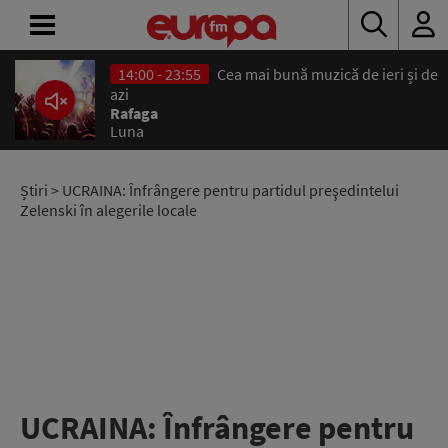
14:00 - 23:55
Cea mai bună muzică de ieri și de
ACASĂ
azi
Rafaga
Luna
ȘTIRI
RADIO
Știri
> UCRAINA: Înfrângere pentru partidul preşedintelui
Zelenski în alegerile locale
CONCURSURI
PODCAST
ASCULTĂ
LIVE
UCRAINA: Înfrângere pentru