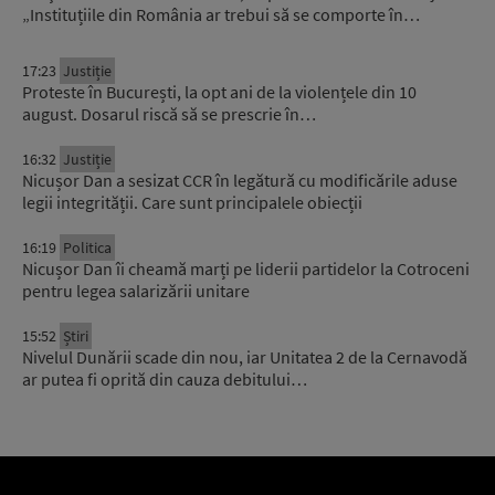
„Instituțiile din România ar trebui să se comporte în…
17:23
Justiție
Proteste în București, la opt ani de la violențele din 10
august. Dosarul riscă să se prescrie în…
16:32
Justiție
Nicușor Dan a sesizat CCR în legătură cu modificările aduse
legii integrității. Care sunt principalele obiecții
16:19
Politica
Nicușor Dan îi cheamă marți pe liderii partidelor la Cotroceni
pentru legea salarizării unitare
15:52
Știri
Nivelul Dunării scade din nou, iar Unitatea 2 de la Cernavodă
ar putea fi oprită din cauza debitului…