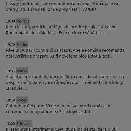
Căsuțe pentru pisicile comunitare din Arad. Primăria le va
oferi gratuit asociațiilor de proprietari | AUDIO
19:38
Politica
Radu Miruță, vizită la unităţile de producţie ale Otokar şi
Rheinmetall de la Mediaș: „Este un lucru sănătos…
19:29
Mediu
Nivelul Dunării continuă să scadă. Apele Române recomandă
noi lucrări de dragare. Ar fi nevoie să plouă două-trei…
19:01
Social
Atacul asupra ambulanței din Cluj: cum a dus dezinformarea
despre „ambulanța care răpește copii” la violență. Sociolog:
„Trebuie…
18:19
Social
Columbia: Cel puțin 50 de oameni au murit după ce un
cutremur cu magnitudinea 7,4 a lovit vestul…
18:00
Educație
Președintele interimar al CNA, după incidentul de la Cluj: