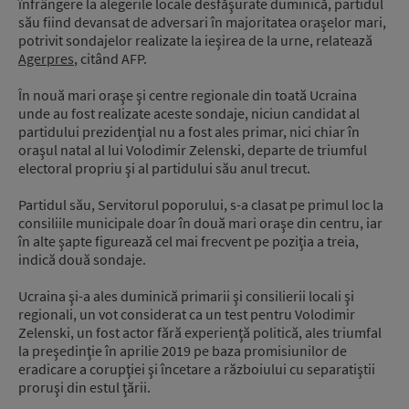
înfrângere la alegerile locale desfăşurate duminică, partidul
său fiind devansat de adversari în majoritatea oraşelor mari,
potrivit sondajelor realizate la ieşirea de la urne, relatează
Agerpres
, citând AFP.
În nouă mari oraşe şi centre regionale din toată Ucraina
unde au fost realizate aceste sondaje, niciun candidat al
partidului prezidenţial nu a fost ales primar, nici chiar în
oraşul natal al lui Volodimir Zelenski, departe de triumful
electoral propriu şi al partidului său anul trecut.
Partidul său, Servitorul poporului, s-a clasat pe primul loc la
consiliile municipale doar în două mari oraşe din centru, iar
în alte şapte figurează cel mai frecvent pe poziţia a treia,
indică două sondaje.
Ucraina şi-a ales duminică primarii şi consilierii locali şi
regionali, un vot considerat ca un test pentru Volodimir
Zelenski, un fost actor fără experienţă politică, ales triumfal
la preşedinţie în aprilie 2019 pe baza promisiunilor de
eradicare a corupţiei şi încetare a războiului cu separatiştii
proruşi din estul ţării.