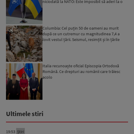
niciodată la NATO: Este imposibil să aderi la o
organizație care...
Columbia: Cel puțin 50 de oameni au murit
după ce un cutremur cu magnitudinea 7,4 a
lovit vestul țării. Seismul, resimțit și în țările
vecine
Italia recunoaște oficial Episcopia Ortodoxă
Română. Ce drepturi au românii care trăiesc
acolo
Ultimele stiri
19:53
Știri