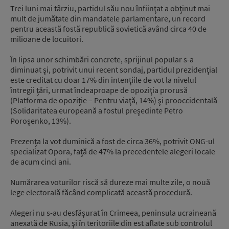
Trei luni mai târziu, partidul său nou înfiinţat a obţinut mai
mult de jumătate din mandatele parlamentare, un record
pentru această fostă republică sovietică având circa 40 de
milioane de locuitori.
În lipsa unor schimbări concrete, sprijinul popular s-a
diminuat şi, potrivit unui recent sondaj, partidul prezidenţial
este creditat cu doar 17% din intenţiile de vot la nivelul
întregii ţări, urmat îndeaproape de opoziţia prorusă
(Platforma de opoziţie – Pentru viaţă, 14%) şi prooccidentală
(Solidaritatea europeană a fostul preşedinte Petro
Poroşenko, 13%).
Prezenţa la vot duminică a fost de circa 36%, potrivit ONG-ul
specializat Opora, faţă de 47% la precedentele alegeri locale
de acum cinci ani.
Numărarea voturilor riscă să dureze mai multe zile, o nouă
lege electorală făcând complicată această procedură.
Alegeri nu s-au desfășurat în Crimeea, peninsula ucraineană
anexată de Rusia, şi în teritoriile din est aflate sub controlul