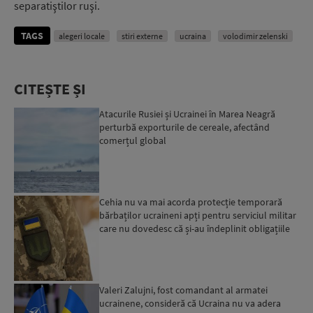
separatiştilor ruşi.
TAGS
alegeri locale
stiri externe
ucraina
volodimir zelenski
CITEȘTE ȘI
Atacurile Rusiei și Ucrainei în Marea Neagră
perturbă exporturile de cereale, afectând
comerțul global
Cehia nu va mai acorda protecție temporară
bărbaților ucraineni apți pentru serviciul militar
care nu dovedesc că și-au îndeplinit obligațiile
militar...
Valeri Zalujni, fost comandant al armatei
ucrainene, consideră că Ucraina nu va adera