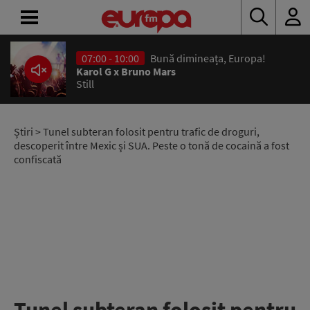
07:00 - 10:00
Bună dimineața, Europa!
ACASĂ
Karol G x Bruno Mars
Still
ȘTIRI
RADIO
Știri
> Tunel subteran folosit pentru trafic de droguri,
descoperit între Mexic și SUA. Peste o tonă de cocaină a fost
confiscată
CONCURSURI
PODCAST
ASCULTĂ
LIVE