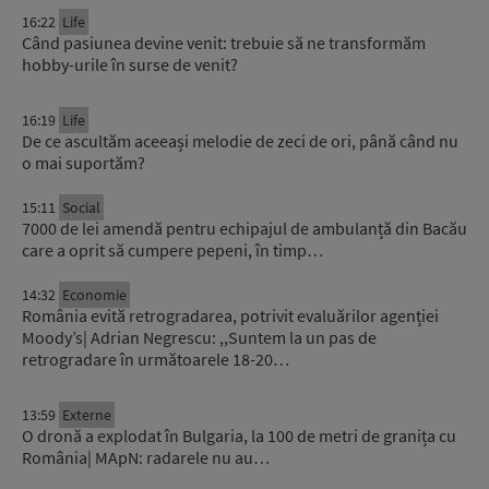
16:22
Life
Când pasiunea devine venit: trebuie să ne transformăm
hobby-urile în surse de venit?
16:19
Life
De ce ascultăm aceeași melodie de zeci de ori, până când nu
o mai suportăm?
15:11
Social
7000 de lei amendă pentru echipajul de ambulanță din Bacău
care a oprit să cumpere pepeni, în timp…
14:32
Economie
România evită retrogradarea, potrivit evaluărilor agenției
Moody’s| Adrian Negrescu: ,,Suntem la un pas de
retrogradare în următoarele 18-20…
13:59
Externe
O dronă a explodat în Bulgaria, la 100 de metri de granița cu
România| MApN: radarele nu au…