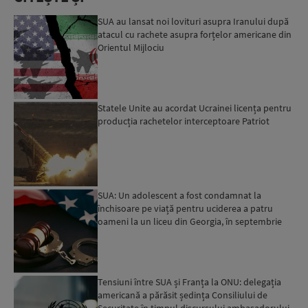
SUA au lansat noi lovituri asupra Iranului după
atacul cu rachete asupra forțelor americane din
Orientul Mijlociu
Statele Unite au acordat Ucrainei licența pentru
producția rachetelor interceptoare Patriot
SUA: Un adolescent a fost condamnat la
închisoare pe viață pentru uciderea a patru
oameni la un liceu din Georgia, în septembrie
2024
Tensiuni între SUA și Franța la ONU: delegația
americană a părăsit ședința Consiliului de
Securitate în timpul discursului ambasadorului