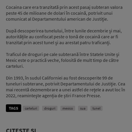
Cocaina care era tranzitată prin acest pasaj subteran valora
peste 45 de milioane de dolari în cocaină, potrivit unui
comunicat al Departamentului american de Justiţie.
După descoperirea tunelului, între lunile decembrie şi mai,
autoritățile au confiscat peste o tonă de cocaină care ar fi
tranzitat prin acest tunel şi au arestat patru traficanţi.
Traficul de droguri pe cale subterană între Statele Unite şi
Mexic este o practică veche, folosită de mult timp de către
carteluri.
Din 1993, în sudul Californiei au fost descoperite 99 de
tuneluri subterane, potrivit Departamentului de Justiţie. Cea
mai recentă dezmembrare a unei astfel de reţele a avut loc în
2022, reaminteşte agenția de știri France Presse.
TAGS
carteluri
droguri
mexico
sua
tunel
CITEȘTE ȘI