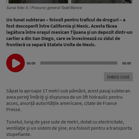
Sursa foto: X / Procuror general Todd Blance
Un tunel subteran – folosit pentru traficul de droguri – a
fost descoperit între California şi Mexic. Acesta făcea
legătura între oraşul mexican Tijuana şi un depozit dintr-un
cartier a din San Diego, care se învecinează cu zidul de
frontieră ce separă Statele Unite de Mexic.
Audio
00:00
00:00
Player
EMBED CODE
Săpat la aproape 17 metri sub pământ, acest pasaj subteran
avea pereţi întăriţi şi dispunea de un lift hidraulic pentru
acces, anunță autoritățile americane, citate de France
Presse.
Tunelul, lung de şase sute de metri, dotat cu electricitate,
ventilaţie şi un sistem de şine, era folosit pentru a transporta
stupefiante.