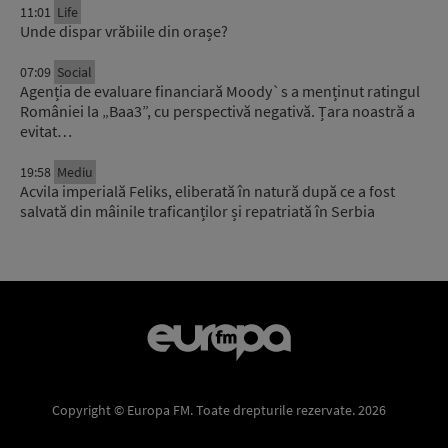
11:01
Life
Unde dispar vrăbiile din orașe?
07:09
Social
Agenția de evaluare financiară Moody`s a menținut ratingul
României la „Baa3”, cu perspectivă negativă. Țara noastră a
evitat…
19:58
Mediu
Acvila imperială Feliks, eliberată în natură după ce a fost
salvată din mâinile traficanților și repatriată în Serbia
Copyright © Europa FM. Toate drepturile rezervate. 2026