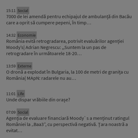
15:11
Social
7000 de lei amendă pentru echipajul de ambulanță din Bacău
care a oprit să cumpere pepeni, în timp…
14:32
Economie
România evită retrogradarea, potrivit evaluărilor agenției
Moody’s| Adrian Negrescu: ,,Suntem la un pas de
retrogradare în următoarele 18-20…
13:59
Externe
O dronă a explodat în Bulgaria, la 100 de metri de granița cu
România| MApN: radarele nu au…
11:01
Life
Unde dispar vrăbiile din orașe?
07:09
Social
Agenția de evaluare financiară Moody`s a menținut ratingul
României la „Baa3”, cu perspectivă negativă. Țara noastră a
evitat…