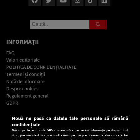
INFORMAŢII
FAQ
Valori editoriale
POLITICA DE CONFIDENŢIALITATE
Termeni şi condiţii
Notă de Informare
Despre cookies
Regulament general
GDPR
Contact
Nouă ne pasă ca datele tale personale să rămână
Descarcă gratuit aplicaţia Europa FM pentru smartphone:
confidențiale
Noi și partenerii noștri
585
stocăm și/sau accesăm informații pe dispozitivul
dvs., precum identificatorii cookie unici pentru prelucrarea datelor cu caracter
personal. Puteți accepta sau gestiona alegerile dvs. făcând clic mai jos sau în