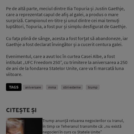
Pe de altă parte, meciul dintre Ilia Topuria și Justin Gaethje,
care a reprezentat capul de afiș al galei, a produs o mare
surpriză. Campionul en-titre și unul dintre cei mai temuți
luptători, Topuria, a fost pur și simplu desfigurat de Gaethje.
Cu fața plină de sânge, acesta a fost forțat să abandoneze, iar
Gaethje a fost declarat învingător și a cucerit centura galei.
Evenimentul, care a avut loc în curtea Casei Albe, a fost
intitulat „UFC Freedom 250”, cu trimitere la aniversarea a 250
de ani de la fondarea Statelor Unite, care va fi marcată luna
viitoare.
TAGS
aniversare
mma
stiri externe
trump
CITEȘTE ȘI
Trump anunță reluarea negocierilor cu Iranul,
în timp ce Teheranul transmite că: „nu există
negocieri în curs cu Statele Unite”