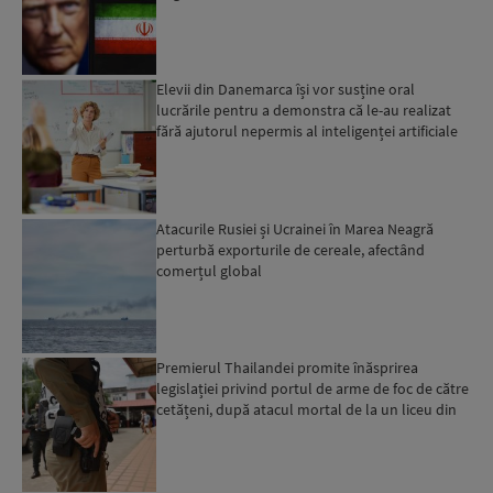
Elevii din Danemarca își vor susține oral
lucrările pentru a demonstra că le-au realizat
fără ajutorul nepermis al inteligenței artificiale
Atacurile Rusiei și Ucrainei în Marea Neagră
perturbă exporturile de cereale, afectând
comerțul global
Premierul Thailandei promite înăsprirea
legislației privind portul de arme de foc de către
cetățeni, după atacul mortal de la un liceu din
Bangkok...