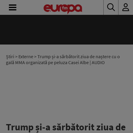
ACASĂ
ȘTIRI
RADIO
Știri
>
Externe
> Trump și-a sărbătorit ziua de naștere cu o
gală MMA organizată pe peluza Casei Albe | AUDIO
CONCURSURI
PODCAST
ASCULTĂ
LIVE
Trump și-a sărbătorit ziua de