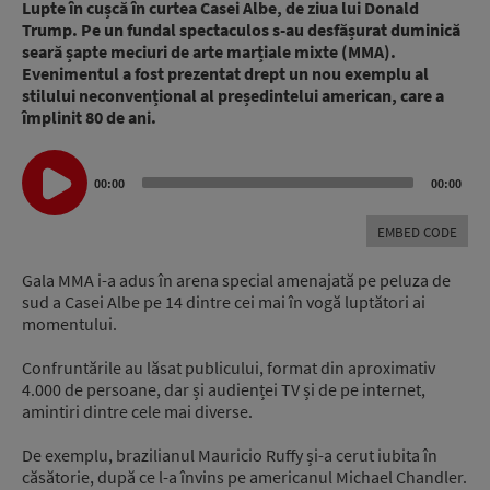
Lupte în cușcă în curtea Casei Albe, de ziua lui Donald
Trump. Pe un fundal spectaculos s-au desfășurat duminică
seară șapte meciuri de arte marțiale mixte (MMA).
Evenimentul a fost prezentat drept un nou exemplu al
stilului neconvențional al președintelui american, care a
împlinit 80 de ani.
Audio
00:00
00:00
Player
EMBED CODE
Gala MMA i-a adus în arena special amenajată pe peluza de
sud a Casei Albe pe 14 dintre cei mai în vogă luptători ai
momentului.
Confruntările au lăsat publicului, format din aproximativ
4.000 de persoane, dar și audienței TV și de pe internet,
amintiri dintre cele mai diverse.
De exemplu, brazilianul Mauricio Ruffy și-a cerut iubita în
căsătorie, după ce l-a învins pe americanul Michael Chandler.