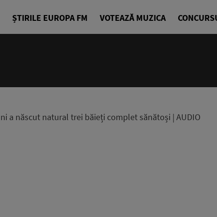
ȘTIRILE EUROPA FM
VOTEAZĂ MUZICA
CONCURS
ni a născut natural trei băieți complet sănătoși | AUDIO