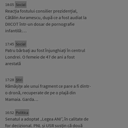
18:05
Social
Reacția fostului consilier prezidențial,
Cătălin Avramescu, după ce a fost audiat la
DIICOT într-un dosar de pornografie
infantilă:…
17:45
Social
Patru bărbați au fost înjunghiați în centrul
Londrei. O femeie de 47 de ani a fost
arestată
17:28
Știri
Rămășițe ale unui fragment ce pare a fi dintr-
o dronă, recuperate de pe o plajă din
Mamaia. Garda…
16:52
Politica
Senatul a adoptat „Legea ANI”, în calitate de
for decizional. PNL și USR susțin că două