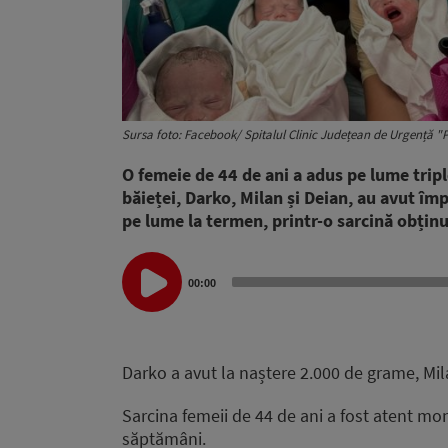
Sursa foto: Facebook/ Spitalul Clinic Județean de Urgență "
O femeie de 44 de ani a adus pe lume tripl
băieței, Darko, Milan și Deian, au avut îm
pe lume la termen, printr-o sarcină obținu
Audio
00:00
Player
Darko a avut la naștere 2.000 de grame, Mil
Sarcina femeii de 44 de ani a fost atent mon
săptămâni.