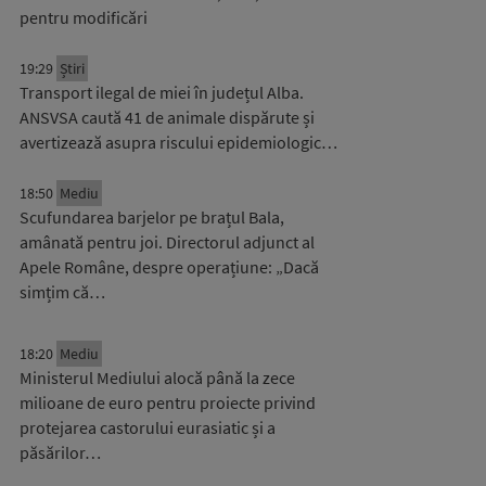
pentru modificări
19:29
Știri
Transport ilegal de miei în județul Alba.
ANSVSA caută 41 de animale dispărute și
avertizează asupra riscului epidemiologic…
18:50
Mediu
Scufundarea barjelor pe brațul Bala,
amânată pentru joi. Directorul adjunct al
Apele Române, despre operațiune: „Dacă
simțim că…
18:20
Mediu
Ministerul Mediului alocă până la zece
milioane de euro pentru proiecte privind
protejarea castorului eurasiatic și a
păsărilor…