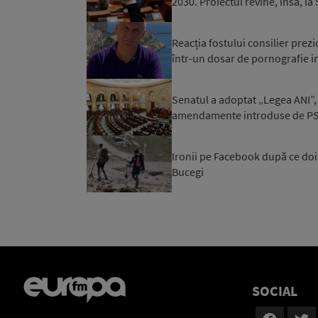
2030. Proiectul revine, însă, la
Reacția fostului consilier prez
într-un dosar de pornografie in
Senatul a adoptat „Legea ANI”, 
amendamente introduse de PSD 
Ironii pe Facebook după ce doi t
Bucegi
SOCIAL