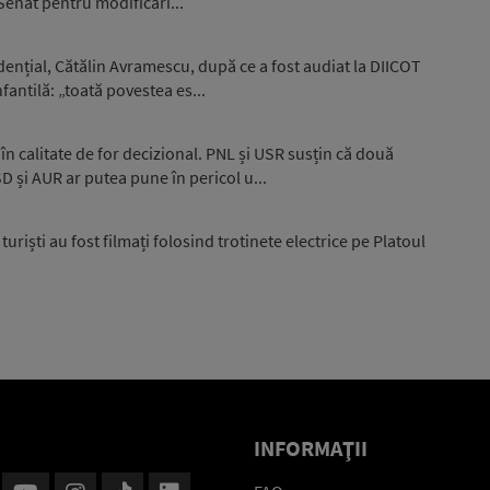
 Senat pentru modificări...
idențial, Cătălin Avramescu, după ce a fost audiat la DIICOT
fantilă: „toată povestea es...
în calitate de for decizional. PNL și USR susțin că două
și AUR ar putea pune în pericol u...
uriști au fost filmați folosind trotinete electrice pe Platoul
INFORMAŢII