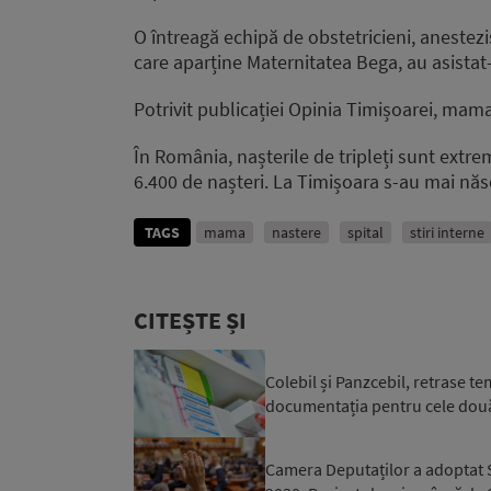
O întreagă echipă de obstetricieni, anestezi
care aparține Maternitatea Bega, au asistat
Potrivit publicației Opinia Timișoarei, mama 
În România, nașterile de tripleți sunt extre
6.400 de nașteri. La Timișoara s-au mai născu
TAGS
mama
nastere
spital
stiri interne
CITEȘTE ȘI
Colebil și Panzcebil, retrase t
documentația pentru cele do
Camera Deputaților a adoptat S