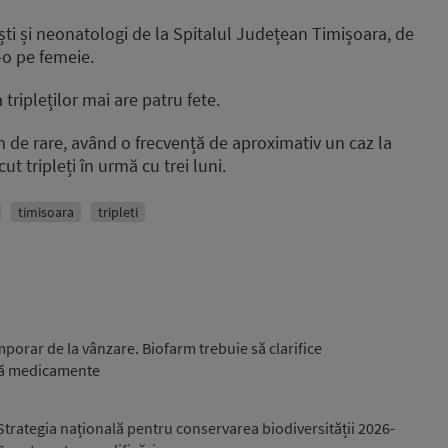
ști și neonatologi de la Spitalul Județean Timișoara, de
-o pe femeie.
tripleților mai are patru fete.
m de rare, având o frecvență de aproximativ un caz la
t tripleți în urmă cu trei luni.
timisoara
tripleti
emporar de la vânzare. Biofarm trebuie să clarifice
uă medicamente
trategia națională pentru conservarea biodiversității 2026-