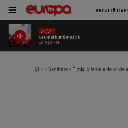
ASCULTĂ LIVE!
24/24
ACASĂ
Cea mai bună muzică
Europa FM
ȘTIRI
RADIO
Știri
>
Sănătate
> Timiș: o femeie de 44 de a
CONCURSURI
PODCAST
ASCULTĂ LIVE