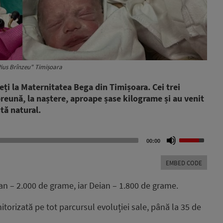
Pius Brînzeu" Timișoara
eți la Maternitatea Bega din Timișoara. Cei trei
preună, la naștere, aproape șase kilograme și au venit
tă natural.
Use
00:00
Up/Down
Arrow
EMBED CODE
keys
to
an – 2.000 de grame, iar Deian – 1.800 de grame.
increase
or
itorizată pe tot parcursul evoluției sale, până la 35 de
decrease
volume.