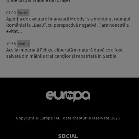
Unde dispar vrăbiile din orașe?
07:09
Social
Agenția de evaluare financiară Moody`s a menținut ratingul
României la „Baa3”, cu perspectivă negativă. Țara noastră a
evitat…
19:58
Mediu
Acvila imperială Feliks, eliberată în natură după ce a fost
salvată din mâinile traficanților și repatriată în Serbia
Copyright © Europa FM. Toate drepturile rezervate. 2026
SOCIAL