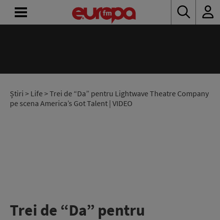
ACASĂ
ȘTIRI
RADIO
Știri
>
Life
> Trei de “Da” pentru Lightwave Theatre Company
pe scena America’s Got Talent | VIDEO
CONCURSURI
PODCAST
ASCULTĂ
LIVE
Trei de “Da” pentru