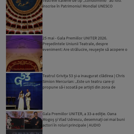
Teatrele italiene de tip „condominio” au fost
înscrise în Patrimoniul Mondial UNESCO
25 mai - Gala Premiilor UNITER 2026.
Președintele Uniunii Teatrale, despre
eveniment: Are strălucire, reușește să acopere o
gamă mai mare de artiști...
Teatrul Grivița 53 și-a inaugurat clădirea | Chris
Simion Mercurian: „Este un teatru care-și
propune să-i scoată pe artiști din zona de
confort”...
Gala Premiilor UNITER, a 33-a ediție. Oana
Mogoș și Vlad Udrescu, desemnați cei mai buni
actori în roluri principale | AUDIO