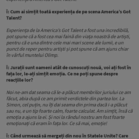
Î: Cum ai simțit toată experiența de pe scena America’s Got
Talent?
Experiența de la America’s Got Talent a fost una incredibilă,
pot spune că a fost cea mai faină din viața noastră de artiști,
pentru că e una dintre cele mai mari scene ale lumii, e un
punct de reper pentru artiști și pot spune că am ajuns chiar
în vârful muntelui Olimp.
Î: Jurații sunt oameni atât de cunoscuți nouă, voi ați fost în
fața lor, le-ați simțit emoția. Ce ne poți spune despre
reacțiile lor?
Noi ne-am dat seama că le-a plăcut membrilor juriului ce am
făcut, abia după ce am primit verdictele din partea lor. La
Simon, cel puțin, nu îți dai seama din prima dacă i-a plăcut
sau nu, e un tip foarte calm, foarte calculat. Am simțit, însă că
emoția a ajuns la ei. Și noi la rândul nostru am fost foarte
emoționați că eram în fața lor. Ce să mai, emoție!
Î: Când urmează să mergeți din nou în Statele Unite? Care