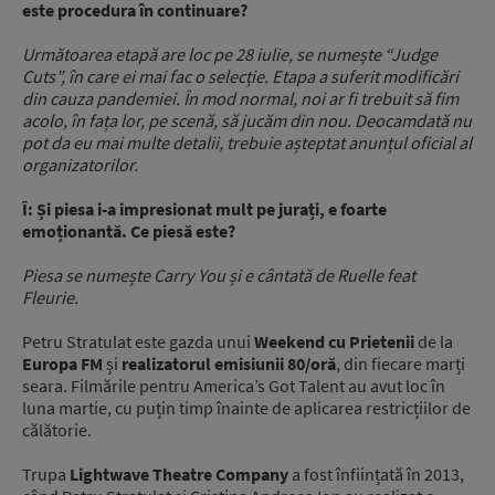
este procedura în continuare?
Următoarea etapă are loc pe 28 iulie, se numește “Judge
Cuts”, în care ei mai fac o selecție. Etapa a suferit modificări
din cauza pandemiei. În mod normal, noi ar fi trebuit să fim
acolo, în fața lor, pe scenă, să jucăm din nou. Deocamdată nu
pot da eu mai multe detalii, trebuie așteptat anunțul oficial al
organizatorilor.
Î: Și piesa i-a impresionat mult pe jurați, e foarte
emoționantă. Ce piesă este?
Piesa se numește Carry You și e cântată de Ruelle feat
Fleurie.
Petru Stratulat este gazda unui
Weekend cu Prietenii
de la
Europa FM
și
realizatorul emisiunii 80/oră
, din fiecare marți
seara. Filmările pentru America’s Got Talent au avut loc în
luna martie, cu puțin timp înainte de aplicarea restricțiilor de
călătorie.
Trupa
Lightwave Theatre Company
a fost înființată în 2013,