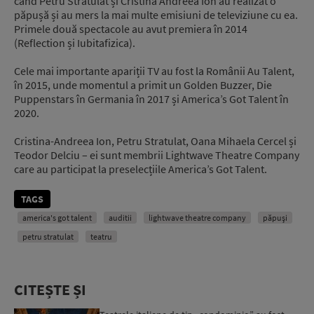
când Petru Stratulat și Cristina Andreea Ion au realizat o
păpușă și au mers la mai multe emisiuni de televiziune cu ea.
Primele două spectacole au avut premiera în 2014
(Reflection și Iubitafizica).
Cele mai importante apariții TV au fost la Românii Au Talent,
în 2015, unde momentul a primit un Golden Buzzer, Die
Puppenstars în Germania în 2017 și America’s Got Talent în
2020.
Cristina-Andreea Ion, Petru Stratulat, Oana Mihaela Cercel și
Teodor Delciu – ei sunt membrii Lightwave Theatre Company
care au participat la preselecțiile America’s Got Talent.
TAGS
america's got talent
auditii
lightwave theatre company
păpuşi
petru stratulat
teatru
CITEȘTE ȘI