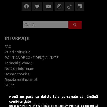
INFORMAŢII
FAQ
Valori editoriale
POLITICA DE CONFIDENŢIALITATE
Termeni şi condiţii
Notă de Informare
Despre cookies
Regulament general
GDPR
Contact
Nouă ne pasă ca datele tale personale să rămână
Descarcă gratuit aplicaţia Europa FM pentru smartphone:
confidențiale
Noi și partenerii noștri
585
stocăm și/sau accesăm informații pe dispozitivul