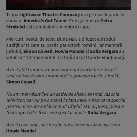
Trupa
Lightwave Theatre Company
merge mai departe în
show-ul
America’s Got Talent
. Colegul nostru
Petru
Stratulat
este unul dintre membrii trupei.
Miercuri, postul de televiziune NBC a difuzat episodul
audițiilor la care au participat actorii români, iar membrii
juriului,
Simon Cowell
,
Howie Mandel
și
Sofia Vergara
au
votat cu “Da” momentul. Cu toții au fost foarte emoționați.
A fost atât frumos, m-am emoționat foarte tare! A fost
realizat foarte bine momentul, o poveste foarte simplă!
–
Simon Cowell
Nu am mai văzut live un astfel de show, am mai văzut la
televizor, dar nu pe o scenă în fața mea. A fost ceva special
pentru mine. Mi-a plăcut mult cățelul. Dar și piesa, piesa a
fost superbă! A fost ceva spectaculos!
–
Sofia Vergara
A fost ceva unic, nici nu știu daca am mai văzut așa ceva
–
Howie Mandel