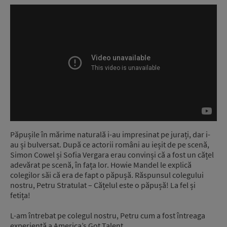
Păpușile în mărime naturală i-au impresinat pe jurați, dar i-
au și bulversat. După ce actorii români au ieșit de pe scenă,
Simon Cowel și Sofia Vergara erau convinși că a fost un cățel
adevărat pe scenă, în fața lor. Howie Mandel le explică
colegilor săi că era de fapt o păpușă. Răspunsul colegului
nostru, Petru Stratulat – Cățelul este o păpușă! La fel și
fetița!
L-am întrebat pe colegul nostru, Petru cum a fost întreaga
experiență a America’s Got Talent.