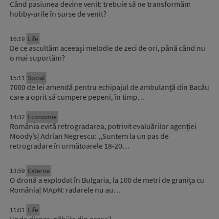
Când pasiunea devine venit: trebuie să ne transformăm
hobby-urile în surse de venit?
16:19
Life
De ce ascultăm aceeași melodie de zeci de ori, până când nu
o mai suportăm?
15:11
Social
7000 de lei amendă pentru echipajul de ambulanță din Bacău
care a oprit să cumpere pepeni, în timp…
14:32
Economie
România evită retrogradarea, potrivit evaluărilor agenției
Moody’s| Adrian Negrescu: ,,Suntem la un pas de
retrogradare în următoarele 18-20…
13:59
Externe
O dronă a explodat în Bulgaria, la 100 de metri de granița cu
România| MApN: radarele nu au…
11:01
Life