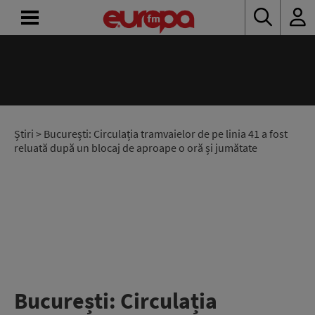
ACASĂ
ȘTIRI
RADIO
Știri
> București: Circulația tramvaielor de pe linia 41 a fost
reluată după un blocaj de aproape o oră și jumătate
CONCURSURI
PODCAST
ASCULTĂ
LIVE
București: Circulația