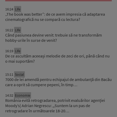
16:24
Life
„The book was better”: de ce avem impresia că adaptarea
cinematografică nu se compară cu lectura?
16:22
Life
Când pasiunea devine venit: trebuie să ne transformăm
hobby-urile în surse de venit?
16:19
Life
De ce ascultăm aceeași melodie de zeci de ori, până când nu
o mai suportăm?
15:11
Social
7000 de lei amendă pentru echipajul de ambulanță din Bacău
care a oprit să cumpere pepeni, în timp…
14:32
Economie
România evită retrogradarea, potrivit evaluărilor agenției
Moody’s| Adrian Negrescu: ,,Suntem la un pas de
retrogradare în următoarele 18-20…