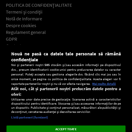
POLITICA DE CONFIDENŢIALITATE
Termeni şi condiţii
Notă de Informare
Despre cookies
Regulament general
GDPR
Contact
Nouă ne pasă ca datele tale personale să rămână
Descarcă gratuit aplicaţia Europa FM pentru smartphone:
confidențiale
Noi și partenerii noștri
585
stocăm și/sau accesăm informații pe dispozitivul
dvs., precum identificatorii cookie unici pentru prelucrarea datelor cu caracter
personal. Puteți accepta sau gestiona alegerile dvs. făcând clic mai jos sau în
orice moment, pe pagina cu politica de confidențialitate. Aceste alegeri vor fi
raportate partenerilor noștri și nu vă vor afecta navigarea.
Mai multe detalii
Atât noi, cât și partenerii noștri prelucrăm datele pentru a
oferi:
Utilizarea unor date precise de geolocație. Scanarea activă a caracteristicilor
dispozitivului pentru identificare. Stocarea și/sau accesarea informațiilor de pe
un dispozitiv. Publicitate și conținut personalizat, măsurători ale publicității și
de conținut, cercetarea audienței și dezvoltarea serviciilor.
Setări:
Listă parteneri (furnizori)
Ascultă Europa FM în aplicație
Dark
×
Instalează
Radio live, podcasturi, știri și alerte
ACCEPT TOATE