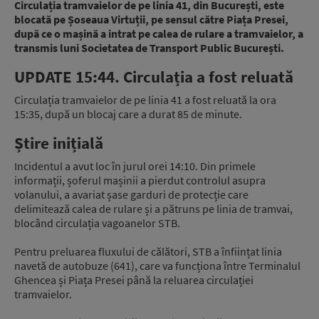
Circulația tramvaielor de pe linia 41, din București, este
blocată pe Șoseaua Virtuții, pe sensul către Piața Presei,
după ce o mașină a intrat pe calea de rulare a tramvaielor, a
transmis luni Societatea de Transport Public București.
UPDATE 15:44. Circulația a fost reluată
Circulația tramvaielor de pe linia 41 a fost reluată la ora
15:35, după un blocaj care a durat 85 de minute.
Știre inițială
Incidentul a avut loc în jurul orei 14:10. Din primele
informații, șoferul mașinii a pierdut controlul asupra
volanului, a avariat șase garduri de protecție care
delimitează calea de rulare și a pătruns pe linia de tramvai,
blocând circulația vagoanelor STB.
Pentru preluarea fluxului de călători, STB a înființat linia
navetă de autobuze (641), care va funcționa între Terminalul
Ghencea și Piața Presei până la reluarea circulației
tramvaielor.