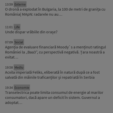
13:59
Externe
O dronă a explodat în Bulgaria, la 100 de metri de granița cu
România| MApN: radarele nu au…
11:01
Life
Unde dispar vrăbiile din orașe?
07:09
Social
Agenția de evaluare financiară Moody`s a menținut ratingul
României la „Baa3”, cu perspectivă negativă. Țara noastră a
evitat…
19:58
Mediu
Acvila imperială Feliks, eliberată în natură după ce a fost
salvată din mâinile traficanților și repatriată în Serbia
19:34
Economie
Transelectrica poate limita consumul de energie al marilor
consumatori, dacă apare un deficit în sistem. Guvernul a
adoptat…