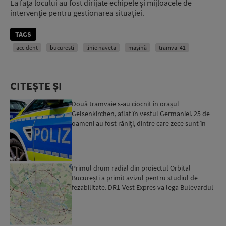
La fața locului au fost dirijate echipele și mijloacele de
intervenție pentru gestionarea situației.
TAGS
accident
bucuresti
linie naveta
maşină
tramvai 41
CITEȘTE ȘI
Două tramvaie s-au ciocnit în orașul
Gelsenkirchen, aflat în vestul Germaniei. 25 de
oameni au fost răniți, dintre care zece sunt în
stare gravă...
Primul drum radial din proiectul Orbital
București a primit avizul pentru studiul de
fezabilitate. DR1-Vest Expres va lega Bulevardul
Timișoara de Aut...