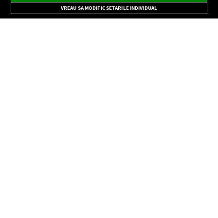
Mode
importante.
VREAU SA MODIFIC SETARILE INDIVIDUAL
CONFIDENŢIALITATE
Copyright © Europa FM. Toate drepturile rezervate. 2026
SOCIAL
INFORMAŢII