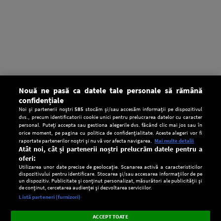
Nouă ne pasă ca datele tale personale să rămână
confidențiale
Noi și partenerii noștri
585
stocăm și/sau accesăm informații pe dispozitivul
dvs., precum identificatorii cookie unici pentru prelucrarea datelor cu caracter
personal. Puteți accepta sau gestiona alegerile dvs. făcând clic mai jos sau în
orice moment, pe pagina cu politica de confidențialitate. Aceste alegeri vor fi
raportate partenerilor noștri și nu vă vor afecta navigarea.
Mai multe detalii
Atât noi, cât și partenerii noștri prelucrăm datele pentru a
oferi:
Utilizarea unor date precise de geolocație. Scanarea activă a caracteristicilor
dispozitivului pentru identificare. Stocarea și/sau accesarea informațiilor de pe
un dispozitiv. Publicitate și conținut personalizat, măsurători ale publicității și
de conținut, cercetarea audienței și dezvoltarea serviciilor.
Setări:
Listă parteneri (furnizori)
Ascultă Europa FM în aplicație
Dark
×
Instalează
Radio live, podcasturi, știri și alerte
ACCEPT TOATE